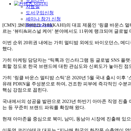
오피니언
자료실
도서구입신청
세미나 참가 신청
Breeze e-book
[CMN] 코리아테크 가히(KAHI)의 대표 제품인 ‘링클 바운스
르는 ‘뷰티&퍼스널 케어’ 분야에서도 11위에 랭크되며 글로벌
이번 순위 20위권 내에는 가히 멀티밤 외에도 바이오던스, 메디
했다.
가히 마케팅 담당자는 “틱톡과 인스타그램 등 글로벌 SNS 플랫
회할 정도로 한국 브랜드에 대한 관심도와 신뢰도가 놓아진 점도
가히 ‘링클 바운스 멀티밤 스틱’은 2020년 5월 국내 출시 이
유래 PDRN을 주성분으로 하여, 건조한 피부에 즉각적인 수
핵심 강점으로 꼽힌다.
국내에서의 성공을 발판으로 2023년 하반기 아마존 직영 진출 이후
는 등 꾸준히 브랜드 파워를 확장해 왔다.
현재 아마존을 중심으로 북미, 남미, 동남아 시장에 진출해 있
이동열 코리아테크 대표는 “지난해 한국의 화장품 수출액이 역대