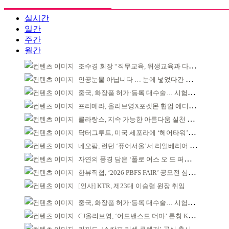
실시간
일간
주간
월간
조수경 회장 “직무교육, 위생교육과 다르다”
인공눈물 아닙니다 … 눈에 넣었다간 각막 손상
중국, 화장품 허가·등록 대수술… 시험자료 공용 허용
프리메라, 올리브영X포켓몬 협업 에디션 출시
클라랑스, 지속 가능한 아름다움 실천 앞장
닥터그루트, 미국 세포라에 ‘헤어타워’로 선론칭
네오팜, 런던 ‘퓨어서울’서 리얼베리어 팝업 운영
자연의 풍경 담은 ‘폴로 어스 오 드 퍼퓸’ 4종 출시
한뷰직협, ‘2026 PBFS FAIR’ 공모전 심사 성료
[인사] KTR, 제23대 이승렬 원장 취임
중국, 화장품 허가·등록 대수술… 시험자료 공용 허용
CJ올리브영, ‘어드밴스드 더마’ 론칭 K더마 육성 박차