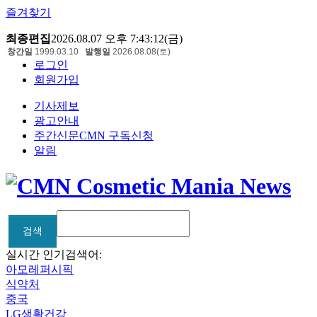
즐겨찾기
최종편집
2026.08.07 오후 7:43:12(금)
창간일
1999.03.10
발행일
2026.08.08(토)
로그인
회원가입
기사제보
광고안내
주간신문CMN 구독신청
알림
검색
검색
실시간 인기검색어:
아모레퍼시픽
식약처
중국
LG생활건강