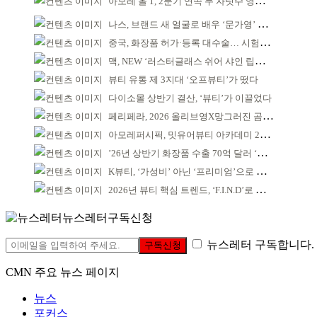
아모레 올 1, 2분기 연속 두 자릿수 영업이익률 기록
나스, 브랜드 새 얼굴로 배우 ‘문가영’ 발탁
중국, 화장품 허가·등록 대수술… 시험자료 공용 허용
맥, NEW ‘러스터글래스 쉬어 샤인 립스틱’ 출시
뷰티 유통 제 3지대 ‘오프뷰티’가 떴다
다이소몰 상반기 결산, ‘뷰티’가 이끌었다
페리페라, 2026 올리브영X망그러진 곰 콜라보
아모레퍼시픽, 밋유어뷰티 아카데미 2기 발대식
’26년 상반기 화장품 수출 70억 달러 ‘역대 최고’
K뷰티, ‘가성비’ 아닌 ‘프리미엄’으로 승부걸어야
2026년 뷰티 핵심 트렌드, ‘F.I.N.D’로 읽는다
뉴스레터구독신청
뉴스레터 구독합니다.
구독신청
CMN 주요 뉴스 페이지
뉴스
포커스