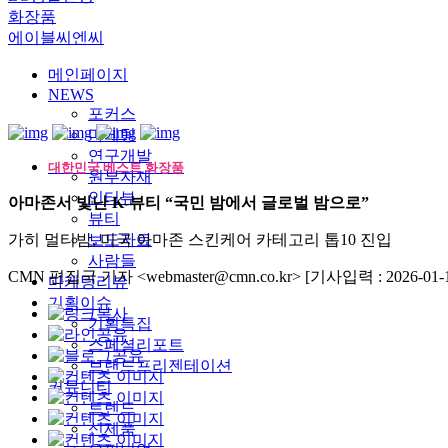
화장품
에이블씨엔씨
메인페이지
NEWS
포커스
마케팅
연구개발
대한민국 베스트 화장품
원부자재
인터뷰
아마존서 빛난 K-뷰티 “국민 밤에서 글로벌 밤으로”
뷰티
가히 멀티밤, 미국 아마존 스킨케어 카테고리 톱10 진입
보도자료
사람들
CMN 편집국 기자 <webmaster@cmn.co.kr>
[기사입력 : 2026-01-1
마케팅리뷰
기획이슈
기획특집
스페셜리포트
브랜드프리젠테이션
커뮤니티
트렌드
신제품