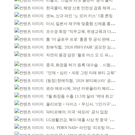
리필드, ‘스칼프 리셋 클렌저’ 공식 출시
한국콜마, 해양 산호 안전성 검증 체계 구축
센녹, 신규 라인 ‘노 모어 키스’ 5종 론칭
미샤, 일본서 재구매·맞춤형 신제품 흥행 ‘쌍끌이’
조수경 회장 “직무교육, 위생교육과 다르다”
톰 ‘더 글로우 프로’ 홍콩 첫 공식 판매 완판
한뷰직협, ‘2026 PBFS FAIR’ 공모전 심사 성료
자연의 풍경 담은 ‘폴로 어스 오 드 퍼퓸’ 4종 출시
중국, 화장품 허가·등록 대수술… 시험자료 공용 허용
“인재‧심리‧AI로 그린 미래 뷰티 교육”
[동정] 한메직협, ‘2026 뷰티페스타’ 공동 주최
로라 메르시에, 30년 카뮤플라지 헤리티지 담아
7월 화장품 수출 13.5억 달러 ‘역대 최고’
올리브영‧다이소‧무신사, ‘1인가구’가 이끈다
닥터포헤어, 미국 ‘세포라’ 공식 입점
LG생활건강, 북미 매출 사상 첫 중국 ‘추월’
미샤, ‘PDRN NAD+ 라인업 ‘리프팅 마스크’ 출시