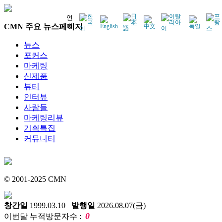
언
CMN 주요 뉴스페이지
어
뉴스
포커스
마케팅
신제품
뷰티
인터뷰
사람들
마케팅리뷰
기획특집
커뮤니티
© 2001-2025 CMN
창간일
1999.03.10
발행일
2026.08.07(금)
0
이번달 누적방문자수 :