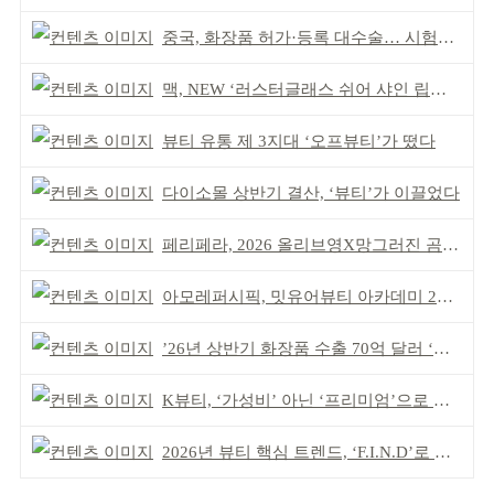
중국, 화장품 허가·등록 대수술… 시험자료 공용 허용
맥, NEW ‘러스터글래스 쉬어 샤인 립스틱’ 출시
뷰티 유통 제 3지대 ‘오프뷰티’가 떴다
다이소몰 상반기 결산, ‘뷰티’가 이끌었다
페리페라, 2026 올리브영X망그러진 곰 콜라보
아모레퍼시픽, 밋유어뷰티 아카데미 2기 발대식
’26년 상반기 화장품 수출 70억 달러 ‘역대 최고’
K뷰티, ‘가성비’ 아닌 ‘프리미엄’으로 승부걸어야
2026년 뷰티 핵심 트렌드, ‘F.I.N.D’로 읽는다