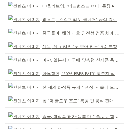
CJ올리브영, ‘어드밴스드 더마’ 론칭 K더마 육성 박차
리필드, ‘스칼프 리셋 클렌저’ 공식 출시
한국콜마, 해양 산호 안전성 검증 체계 구축
센녹, 신규 라인 ‘노 모어 키스’ 5종 론칭
미샤, 일본서 재구매·맞춤형 신제품 흥행 ‘쌍끌이’
한뷰직협, ‘2026 PBFS FAIR’ 공모전 심사 성료
전 세계 화장품 규제기관장, 서울에 모인다
톰 ‘더 글로우 프로’ 홍콩 첫 공식 판매 완판
중국, 화장품 허가·등록 대수술… 시험자료 공용 허용