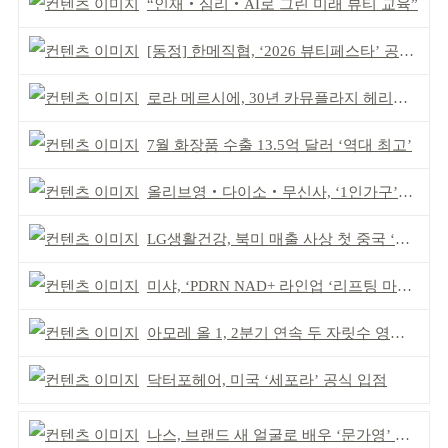
“인재‧심리‧AI로 그린 미래 뷰티 교육”
[동정] 한메직협, ‘2026 뷰티페스타’ 공동 주최
로라 메르시에, 30년 카뮤플라지 헤리티지 담아
7월 화장품 수출 13.5억 달러 ‘역대 최고’
올리브영‧다이소‧무신사, ‘1인가구’가 이끈다
LG생활건강, 북미 매출 사상 첫 중국 ‘추월’
미샤, ‘PDRN NAD+ 라인업 ‘리프팅 마스크’ 출시
아모레 올 1, 2분기 연속 두 자릿수 영업이익률 기록
닥터포헤어, 미국 ‘세포라’ 공식 입점
나스, 브랜드 새 얼굴로 배우 ‘문가영’ 발탁