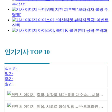
부감쟈’
무더위에 지친 피부엔 ‘보라감자 쿨링 수
딩젤’
아이소이, ‘여신티켓 뷰티지원금’ 이벤트
진행
아이소이, 북미 K-클린뷰티 공략 본격화
인기기사 TOP 10
실시간
일간
주간
월간
중국, 화장품 허가·등록 대수술… 시험자료 공용 허용
이옴, 시코르 정식 입점…온·오프라인 유통망 확대