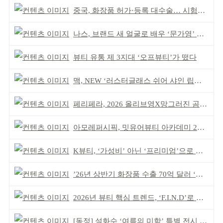
중국, 화장품 허가·등록 대수술… 시험자료 공용 허용
나스, 브랜드 새 얼굴로 배우 ‘문가영’ 발탁
뷰티 유통 제 3지대 ‘오프뷰티’가 떴다
맥, NEW ‘러스터글래스 쉬어 샤인 립스틱’ 출시
페리페라, 2026 올리브영X망그러진 곰 콜라보
아모레퍼시픽, 밋유어뷰티 아카데미 2기 발대식
K뷰티, ‘가성비’ 아닌 ‘프리미엄’으로 승부걸어야
’26년 상반기 화장품 수출 70억 달러 ‘역대 최고’
2026년 뷰티 핵심 트렌드, ‘F.I.N.D’로 읽는다
[동정] 설화수 ‘여름의 미학’ 특별 전시 개최