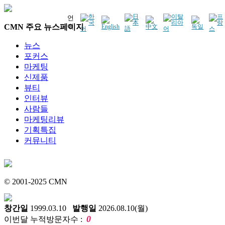
언
CMN 주요 뉴스페이지
어
뉴스
포커스
마케팅
신제품
뷰티
인터뷰
사람들
마케팅리뷰
기획특집
커뮤니티
© 2001-2025 CMN
창간일
1999.03.10
발행일
2026.08.10(월)
0
이번달 누적방문자수 :