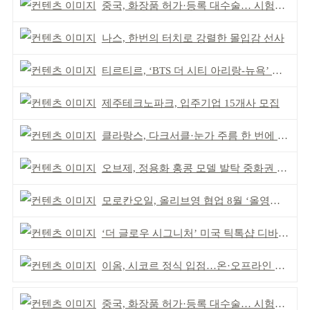
중국, 화장품 허가·등록 대수술… 시험자료 공용 허용
나스, 한번의 터치로 강렬한 몰입감 선사
티르티르, ‘BTS 더 시티 아리랑-뉴욕’ 참여
제주테크노파크, 입주기업 15개사 모집
클라랑스, 다크서클·눈가 주름 한 번에 더블 케어
오브제, 정용화 홍콩 모델 발탁 중화권 공략 강화
모로칸오일, 올리브영 협업 8월 ‘올영픽’ 선정
‘더 글로우 시그니처’ 미국 틱톡샵 디바이스 부문 1위
이옴, 시코르 정식 입점…온·오프라인 유통망 확대
중국, 화장품 허가·등록 대수술… 시험자료 공용 허용