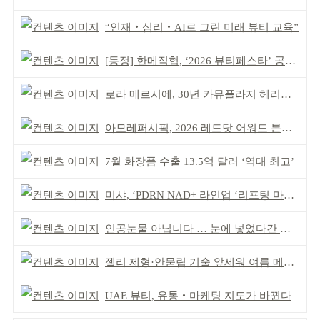
“인재‧심리‧AI로 그린 미래 뷰티 교육”
[동정] 한메직협, ‘2026 뷰티페스타’ 공동 주최
로라 메르시에, 30년 카뮤플라지 헤리티지 담아
아모레퍼시픽, 2026 레드닷 어워드 본상 2개 수상
7월 화장품 수출 13.5억 달러 ‘역대 최고’
미샤, ‘PDRN NAD+ 라인업 ‘리프팅 마스크’ 출시
인공눈물 아닙니다 … 눈에 넣었다간 각막 손상
젤리 제형·안묻립 기술 앞세워 여름 메이크업 시장 공략
UAE 뷰티, 유통‧마케팅 지도가 바뀐다