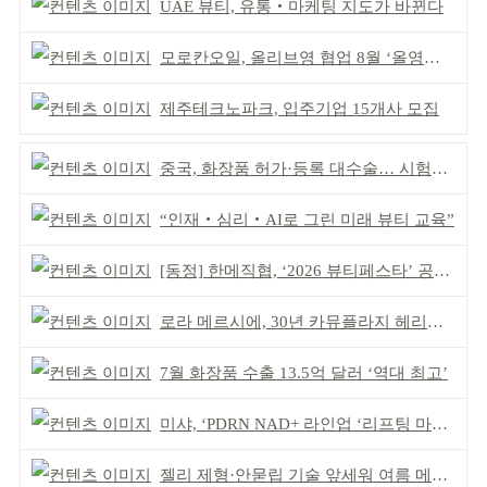
UAE 뷰티, 유통‧마케팅 지도가 바뀐다
모로칸오일, 올리브영 협업 8월 ‘올영픽’ 선정
제주테크노파크, 입주기업 15개사 모집
중국, 화장품 허가·등록 대수술… 시험자료 공용 허용
“인재‧심리‧AI로 그린 미래 뷰티 교육”
[동정] 한메직협, ‘2026 뷰티페스타’ 공동 주최
로라 메르시에, 30년 카뮤플라지 헤리티지 담아
7월 화장품 수출 13.5억 달러 ‘역대 최고’
미샤, ‘PDRN NAD+ 라인업 ‘리프팅 마스크’ 출시
젤리 제형·안묻립 기술 앞세워 여름 메이크업 시장 공략