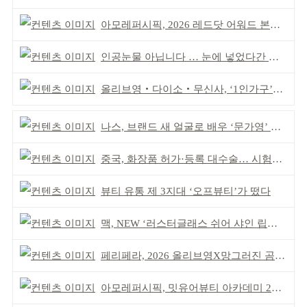
아모레퍼시픽, 2026 레드닷 어워드 본상 2개 수상
인공눈물 아닙니다 … 눈에 넣었다간 각막 손상
올리브영‧다이소‧무신사, ‘1인가구’가 이끈다
나스, 브랜드 새 얼굴로 배우 ‘문가영’ 발탁
중국, 화장품 허가·등록 대수술… 시험자료 공용 허용
뷰티 유통 제 3지대 ‘오프뷰티’가 떴다
맥, NEW ‘러스터글래스 쉬어 샤인 립스틱’ 출시
페리페라, 2026 올리브영X망그러진 곰 콜라보
아모레퍼시픽, 밋유어뷰티 아카데미 2기 발대식