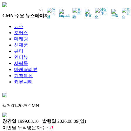
언
CMN 주요 뉴스페이지
어
뉴스
포커스
마케팅
신제품
뷰티
인터뷰
사람들
마케팅리뷰
기획특집
커뮤니티
© 2001-2025 CMN
창간일
1999.03.10
발행일
2026.08.09(일)
0
이번달 누적방문자수 :