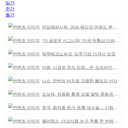
일간
주간
월간
아모레퍼시픽, 2026 레드닷 어워드 본상 2개 수상
‘더 글로우 시그니처’ 미국 틱톡샵 디바이스 부문 1위
제주테크노파크, 입주기업 15개사 모집
이옴, 시코르 정식 입점…온·오프라인 유통망 확대
나스, 한번의 터치로 강렬한 몰입감 선사
오브제, 정용화 홍콩 모델 발탁 중화권 공략 강화
중국, 화장품 허가·등록 대수술… 시험자료 공용 허용
클라랑스, 다크서클·눈가 주름 한 번에 더블 케어