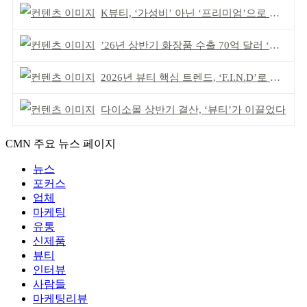
K뷰티, ‘가성비’ 아닌 ‘프리미엄’으로 승부걸어야
’26년 상반기 화장품 수출 70억 달러 ‘역대 최고’
2026년 뷰티 핵심 트렌드, ‘F.I.N.D’로 읽는다
다이소몰 상반기 결산, ‘뷰티’가 이끌었다
CMN 주요 뉴스 페이지
뉴스
포커스
업체
마케팅
유통
신제품
뷰티
인터뷰
사람들
마케팅리뷰