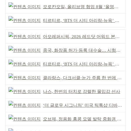
모로칸오일, 올리브영 협업 8월 ‘올영픽’ 선정
티르티르, ‘BTS 더 시티 아리랑-뉴욕’ 참여
아모레퍼시픽, 2026 레드닷 어워드 본상 2개 수상
중국, 화장품 허가·등록 대수술… 시험자료 공용 허용
티르티르, ‘BTS 더 시티 아리랑-뉴욕’ 참여
클라랑스, 다크서클·눈가 주름 한 번에 더블 케어
나스, 한번의 터치로 강렬한 몰입감 선사
‘더 글로우 시그니처’ 미국 틱톡샵 디바이스 부문 1위
오브제, 정용화 홍콩 모델 발탁 중화권 공략 강화