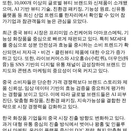
또한, 10,000개 이상의 글로벌 뷰티 브랜드와 신제품이 소개됐
으며, AI 기반 뷰티 기술, 친환경 패키징, 기능성 원료, 신유통
플랫폼 등 최신 산업 트렌드를 한자리에서 확인할 수 있어 참
가기업과 참관객들의 높은 관심을 모았다.
최근 중국 뷰티 시장은 프리미엄 스킨케어와 더마코스메틱, 기
능성 화장품을 중심으로 빠르게 재편되고 있다. 특히 MZ세대
를 중심으로 성분 안전성과 효능을 중시하는 소비 트렌드가 확
산되면서 저자극‧비건‧클린뷰티 제품에 대한 수요가 증가
하고 있다. 또한, 라이브커머스와 샤오홍슈(小红书), 더우인(抖
音) 등 SNS 기반의 디지털 유통 채널이 급성장하며 브랜드 인
지도와 콘텐츠 마케팅의 중요성이 더욱 커지고 있다.
중국 소비자들은 단순한 가격 경쟁력보다 브랜드 스토리와 제
품 신뢰성, 임상 데이터 기반의 효능 검증을 중요하게 평가하
는 경향을 보이고 있다. 이에 따라 글로벌 브랜드들은 AI 피부
진단, 맞춤형 화장품, 친환경 패키징, 지속가능성을 결합한 전
략으로 시장 경쟁력을 강화하고 있다.
한국 화장품 기업들의 중국 시장 진출 방향도 변화하고 있다.
과거 대형 유통 중심의 진출 방식에서 벗어나 왕홍 및 인플루
언서 마케팅, 온라인 플랫폼 중심의 D2C 전략, 현지 맞춤형 제