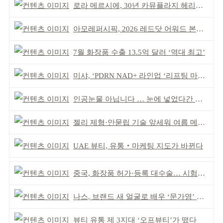
로라 메르시에, 30년 카뮤플라지 헤리티지 담아
아모레퍼시픽, 2026 레드닷 어워드 본상 2개 수상
7월 화장품 수출 13.5억 달러 ‘역대 최고’
미샤, ‘PDRN NAD+ 라인업 ‘리프팅 마스크’ 출시
인공눈물 아닙니다 … 눈에 넣었다간 각막 손상
젤리 제형·안묻립 기술 앞세워 여름 메이크업 시장 공략
UAE 뷰티, 유통‧마케팅 지도가 바뀐다
중국, 화장품 허가·등록 대수술… 시험자료 공용 허용
나스, 브랜드 새 얼굴로 배우 ‘문가영’ 발탁
뷰티 유통 제 3지대 ‘오프뷰티’가 떴다