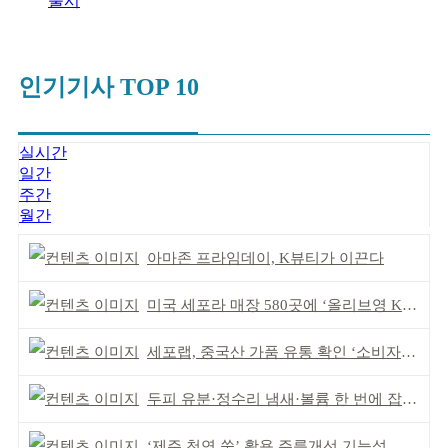
출시
인기기사 TOP 10
실시간
일간
주간
월간
아마존 프라임데이, K뷰티가 이끈다
미국 세포라 매장 580곳에 ‘올리브영 K뷰티에딧’ 론칭
세포랩, 중국산 가품 유통 확인 ‘소비자 주의’ 당부
두피 유분·정수리 냄새·볼륨 한 번에 잡는다
‘제주 천연 쑥’ 활용 주름개선 기능성 식약처 심사 통과