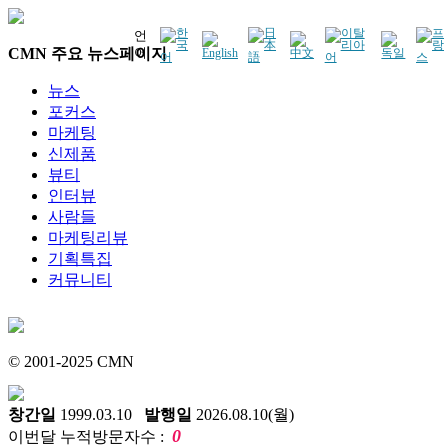
언
CMN 주요 뉴스페이지
어
뉴스
포커스
마케팅
신제품
뷰티
인터뷰
사람들
마케팅리뷰
기획특집
커뮤니티
© 2001-2025 CMN
창간일
1999.03.10
발행일
2026.08.10(월)
0
이번달 누적방문자수 :