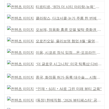
티르티르, ‘BTS 더 시티 아리랑-뉴욕’ 참여
클라랑스, 다크서클·눈가 주름 한 번에 더블 케어
오브제, 정용화 홍콩 모델 발탁 중화권 공략 강화
모로칸오일, 올리브영 협업 8월 ‘올영픽’ 선정
이옴, 시코르 정식 입점…온·오프라인 유통망 확대
‘더 글로우 시그니처’ 미국 틱톡샵 디바이스 부문 1위
중국, 화장품 허가·등록 대수술… 시험자료 공용 허용
“인재‧심리‧AI로 그린 미래 뷰티 교육”
[동정] 한메직협, ‘2026 뷰티페스타’ 공동 주최