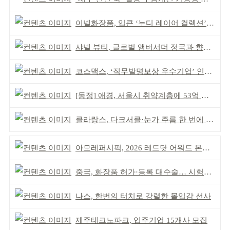
이넬화장품, 입큰 ‘누디 레이어 컬렉션’ 출시
샤넬 뷰티, 글로벌 앰버서더 정국과 향수 캠페인 공개
코스맥스, ‘직무발명보상 우수기업’ 인증 획득 IP 경영 강화
[동정] 애경, 서울시 취약계층에 53억 제품 기부
클라랑스, 다크서클·눈가 주름 한 번에 더블 케어
아모레퍼시픽, 2026 레드닷 어워드 본상 2개 수상
중국, 화장품 허가·등록 대수술… 시험자료 공용 허용
나스, 한번의 터치로 강렬한 몰입감 선사
제주테크노파크, 입주기업 15개사 모집