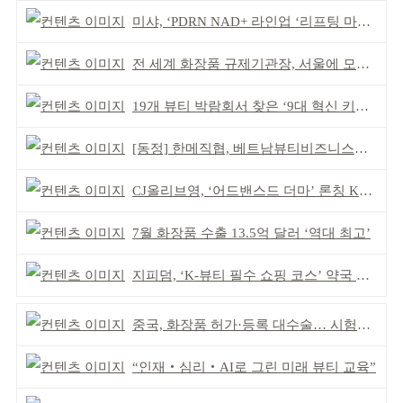
미샤, ‘PDRN NAD+ 라인업 ‘리프팅 마스크’ 출시
전 세계 화장품 규제기관장, 서울에 모인다
19개 뷰티 박람회서 찾은 ‘9대 혁신 키워드’
[동정] 한메직협, 베트남뷰티비즈니스협회와 MOU
CJ올리브영, ‘어드밴스드 더마’ 론칭 K더마 육성 박차
7월 화장품 수출 13.5억 달러 ‘역대 최고’
지피덤, ‘K-뷰티 필수 쇼핑 코스’ 약국 공략
중국, 화장품 허가·등록 대수술… 시험자료 공용 허용
“인재‧심리‧AI로 그린 미래 뷰티 교육”