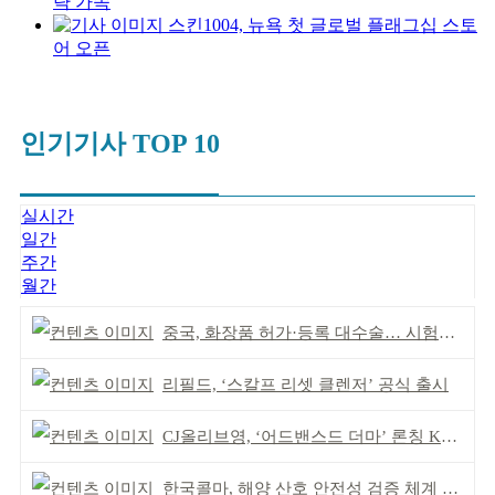
략 가속
스킨1004, 뉴욕 첫 글로벌 플래그십 스토
어 오픈
인기기사 TOP 10
실시간
일간
주간
월간
중국, 화장품 허가·등록 대수술… 시험자료 공용 허용
리필드, ‘스칼프 리셋 클렌저’ 공식 출시
CJ올리브영, ‘어드밴스드 더마’ 론칭 K더마 육성 박차
한국콜마, 해양 산호 안전성 검증 체계 구축