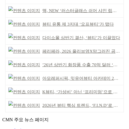
맥, NEW ‘러스터글래스 쉬어 샤인 립스틱’ 출시
뷰티 유통 제 3지대 ‘오프뷰티’가 떴다
다이소몰 상반기 결산, ‘뷰티’가 이끌었다
페리페라, 2026 올리브영X망그러진 곰 콜라보
’26년 상반기 화장품 수출 70억 달러 ‘역대 최고’
아모레퍼시픽, 밋유어뷰티 아카데미 2기 발대식
K뷰티, ‘가성비’ 아닌 ‘프리미엄’으로 승부걸어야
2026년 뷰티 핵심 트렌드, ‘F.I.N.D’로 읽는다
CMN 주요 뉴스 페이지