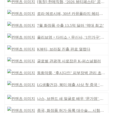
[동정] 한메직협, ‘2026 뷰티페스타’ 공동 주최
로라 메르시에, 30년 카뮤플라지 헤리티지 담아
7월 화장품 수출 13.5억 달러 ‘역대 최고’
올리브영‧다이소‧무신사, ‘1인가구’가 이끈다
K뷰티, 브라질 진출 판로 열렸다
글로벌 관광객 사로잡은 K-퍼스널컬러
동화약품, ‘후시다인’ 피부장벽 관리 초점 ‘리브랜딩’
LG생활건강, 북미 매출 사상 첫 중국 ‘추월’
나스, 브랜드 새 얼굴로 배우 ‘문가영’ 발탁
중국, 화장품 허가·등록 대수술… 시험자료 공용 허용