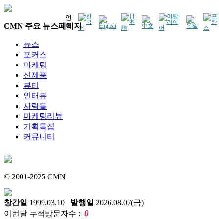
언
CMN 주요 뉴스페이지
어
뉴스
포커스
마케팅
신제품
뷰티
인터뷰
사람들
마케팅리뷰
기획특집
커뮤니티
© 2001-2025 CMN
창간일
1999.03.10
발행일
2026.08.07(금)
0
이번달 누적방문자수 :