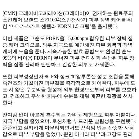
[CMN] 크레이버코퍼레이션(크레이버)이 전개하는 원료주의
스킨케어 브랜드 스킨1004(스킨천사)가 피부 장벽 케어를 위
한 ‘마다가스카르 센텔라 PDRN 1.5 크림’을 출시했다.
이번 제품은 고순도 PDRN을 15,000ppm 함유한 피부 장벽 집
중 케어 크림으로, 외부 자극으로 예민해진 피부 회복과 장벽
케어에 도움을 준다. 지속가능한 발효 공법으로 완성한 순도
99%의 바이옴 PDRN이 무너진 피부 컨디션과 손상된 피부 장
벽을 집중 관리해 탄탄하고 건강한 피부로 가꿔준다.
또한 피부성장인자 8GF와 징크 히알루론산 성분 조합을 통해
속건조와 거칠어진 피부결을 즉각적으로 케어한다. 피부에 도
포 시 얇은 수분막을 형성해 외부 환경으로부터 피부를 보호하
고, 건조하고 푸석한 피부에 수분을 채워 매끈한 결광을 선사
한다.
잔여감 없이 빠르게 흡수되는 가벼운 제형으로 피부 마찰이나
자극 부담을 줄였으며, 로션처럼 부드러운 발림성을 구현했다.
쫀쫀하고 실키하게 마무리되면서도 끈적임 없는 산뜻한 사용
감으로 피부 부담을 덜었다. 뿐만 아니라 피부과 고강도 관리