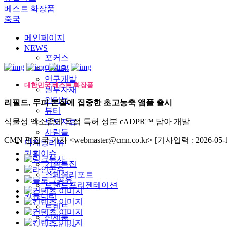
베스트 화장품
중국
메인페이지
NEWS
포커스
마케팅
연구개발
대한민국 베스트 화장품
원부자재
인터뷰
리필드, 두피 본질에 집중한 초고농축 앰플 출시
뷰티
식물성 엑소좀에 독점 특허 성분 cADPR™ 담아 개발
보도자료
사람들
CMN 편집국 기자 <webmaster@cmn.co.kr>
[기사입력 : 2026-05-1
마케팅리뷰
기획이슈
기획특집
스페셜리포트
브랜드프리젠테이션
커뮤니티
트렌드
신제품