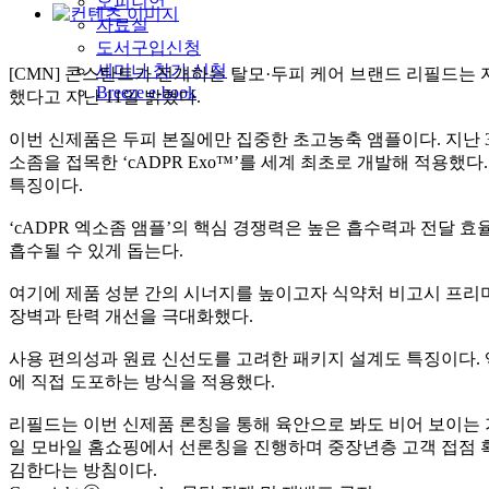
오피니언
자료실
도서구입신청
세미나 참가 신청
[CMN] 콘스탄트가 전개하는 탈모·두피 케어 브랜드 리필드는 자체
Breeze e-book
했다고 지난 11일 밝혔다.
이번 신제품은 두피 본질에만 집중한 초고농축 앰플이다. 지난 30
소좀을 접목한 ‘cADPR Exo™’를 세계 최초로 개발해 적용
특징이다.
‘cADPR 엑소좀 앰플’의 핵심 경쟁력은 높은 흡수력과 전달 
흡수될 수 있게 돕는다.
여기에 제품 성분 간의 시너지를 높이고자 식약처 비고시 프리미엄 
장벽과 탄력 개선을 극대화했다.
사용 편의성과 원료 신선도를 고려한 패키지 설계도 특징이다. 엑
에 직접 도포하는 방식을 적용했다.
리필드는 이번 신제품 론칭을 통해 육안으로 봐도 비어 보이는 가
일 모바일 홈쇼핑에서 선론칭을 진행하며 중장년층 고객 접점 확
김한다는 방침이다.