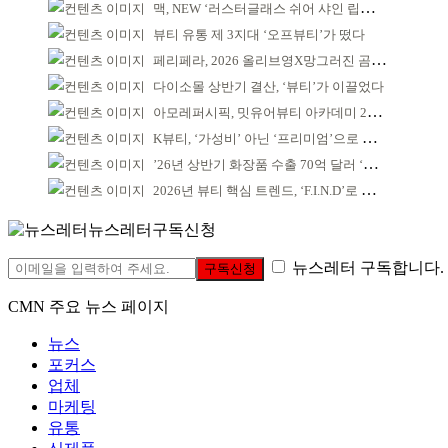
맥, NEW ‘러스터글래스 쉬어 샤인 립스틱’ 출시
뷰티 유통 제 3지대 ‘오프뷰티’가 떴다
페리페라, 2026 올리브영X망그러진 곰 콜라보
다이소몰 상반기 결산, ‘뷰티’가 이끌었다
아모레퍼시픽, 밋유어뷰티 아카데미 2기 발대식
K뷰티, ‘가성비’ 아닌 ‘프리미엄’으로 승부걸어야
’26년 상반기 화장품 수출 70억 달러 ‘역대 최고’
2026년 뷰티 핵심 트렌드, ‘F.I.N.D’로 읽는다
뉴스레터구독신청
뉴스레터 구독합니다.
구독신청
CMN 주요 뉴스 페이지
뉴스
포커스
업체
마케팅
유통