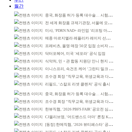
월간
중국, 화장품 허가·등록 대수술… 시험자료 공용 허용
전 세계 화장품 규제기관장, 서울에 모인다
미샤, ‘PDRN NAD+ 라인업 ‘리프팅 마스크’ 출시
메종 마르지엘라 레플리카 레이지 선데이 모닝 디퓨저
프레비츠, 올영 매장 50곳 입점 소비자 접점 강화
닥터포헤어, 미국 ‘세포라’ 공식 입점
식약처, 민‧관 합동 지원단 인니 현지 파견
이니스프리, 속건조 케어 ‘그린티 밀크 미스트’ 출시
조수경 회장 “직무교육, 위생교육과 다르다”
리필드, ‘스칼프 리셋 클렌저’ 공식 출시
중국, 화장품 허가·등록 대수술… 시험자료 공용 허용
조수경 회장 “직무교육, 위생교육과 다르다”
한뷰직협, ‘2026 PBFS FAIR’ 공모전 심사 성료
CJ올리브영, ‘어드밴스드 더마’ 론칭 K더마 육성 박차
[동정] 한메직협, ‘2026 뷰티페스타’ 공동 주최