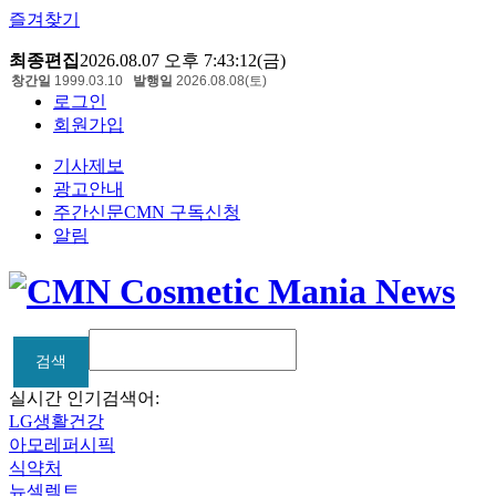
즐겨찾기
최종편집
2026.08.07 오후 7:43:12(금)
창간일
1999.03.10
발행일
2026.08.08(토)
로그인
회원가입
기사제보
광고안내
주간신문CMN 구독신청
알림
검색
검색
실시간 인기검색어:
LG생활건강
아모레퍼시픽
식약처
뉴셀렉트