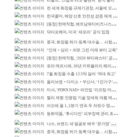
리필드, ‘스칼프 리셋 클렌저’ 공식 출시
전 세계 화장품 규제기관장, 서울에 모인다
한국콜마, 해양 산호 안전성 검증 체계 구축
[동정] 한메직협, 베트남뷰티비즈니스협회와 MOU
닥터포헤어, 미국 ‘세포라’ 공식 입점
중국, 화장품 허가·등록 대수술… 시험자료 공용 허용
“인재‧심리‧AI로 그린 미래 뷰티 교육”
[동정] 한메직협, ‘2026 뷰티페스타’ 공동 주최
로라 메르시에, 30년 카뮤플라지 헤리티지 담아
7월 화장품 수출 13.5억 달러 ‘역대 최고’
올리브영‧다이소‧무신사, ‘1인가구’가 이끈다
미샤, ‘PDRN NAD+ 라인업 ‘리프팅 마스크’ 출시
젤리 제형·안묻립 기술 앞세워 여름 메이크업 시장 공략
아모레 올 1, 2분기 연속 두 자릿수 영업이익률 기록
동화약품, ‘후시다인’ 피부장벽 관리 초점 ‘리브랜딩’
나스, 브랜드 새 얼굴로 배우 ‘문가영’ 발탁
중국, 화장품 허가·등록 대수술… 시험자료 공용 허용