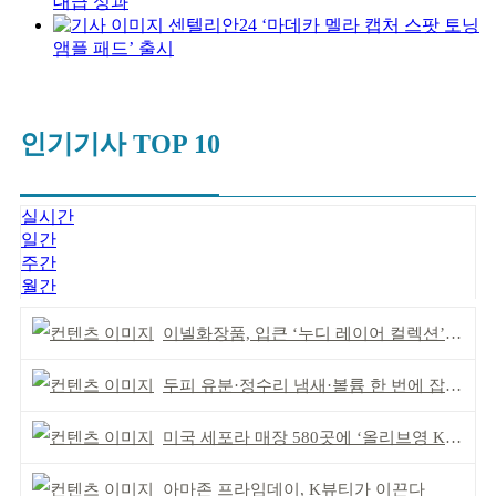
대급 성과
센텔리안24 ‘마데카 멜라 캡처 스팟 토닝
앰플 패드’ 출시
인기기사 TOP 10
실시간
일간
주간
월간
이넬화장품, 입큰 ‘누디 레이어 컬렉션’ 출시
두피 유분·정수리 냄새·볼륨 한 번에 잡는다
미국 세포라 매장 580곳에 ‘올리브영 K뷰티에딧’ 론칭
아마존 프라임데이, K뷰티가 이끈다