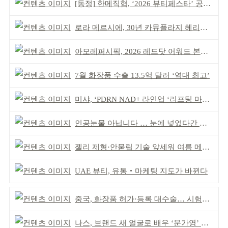
[동정] 한메직협, ‘2026 뷰티페스타’ 공동 주최
로라 메르시에, 30년 카뮤플라지 헤리티지 담아
아모레퍼시픽, 2026 레드닷 어워드 본상 2개 수상
7월 화장품 수출 13.5억 달러 ‘역대 최고’
미샤, ‘PDRN NAD+ 라인업 ‘리프팅 마스크’ 출시
인공눈물 아닙니다 … 눈에 넣었다간 각막 손상
젤리 제형·안묻립 기술 앞세워 여름 메이크업 시장 공략
UAE 뷰티, 유통‧마케팅 지도가 바뀐다
중국, 화장품 허가·등록 대수술… 시험자료 공용 허용
나스, 브랜드 새 얼굴로 배우 ‘문가영’ 발탁