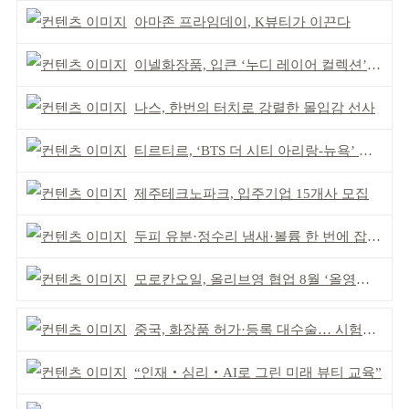
아마존 프라임데이, K뷰티가 이끈다
이넬화장품, 입큰 ‘누디 레이어 컬렉션’ 출시
나스, 한번의 터치로 강렬한 몰입감 선사
티르티르, ‘BTS 더 시티 아리랑-뉴욕’ 참여
제주테크노파크, 입주기업 15개사 모집
두피 유분·정수리 냄새·볼륨 한 번에 잡는다
모로칸오일, 올리브영 협업 8월 ‘올영픽’ 선정
중국, 화장품 허가·등록 대수술… 시험자료 공용 허용
“인재‧심리‧AI로 그린 미래 뷰티 교육”