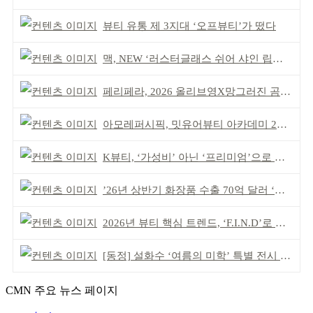
뷰티 유통 제 3지대 ‘오프뷰티’가 떴다
맥, NEW ‘러스터글래스 쉬어 샤인 립스틱’ 출시
페리페라, 2026 올리브영X망그러진 곰 콜라보
아모레퍼시픽, 밋유어뷰티 아카데미 2기 발대식
K뷰티, ‘가성비’ 아닌 ‘프리미엄’으로 승부걸어야
’26년 상반기 화장품 수출 70억 달러 ‘역대 최고’
2026년 뷰티 핵심 트렌드, ‘F.I.N.D’로 읽는다
[동정] 설화수 ‘여름의 미학’ 특별 전시 개최
CMN 주요 뉴스 페이지