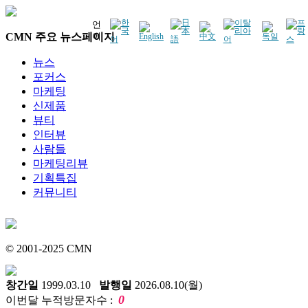
언
CMN 주요 뉴스페이지
어
뉴스
포커스
마케팅
신제품
뷰티
인터뷰
사람들
마케팅리뷰
기획특집
커뮤니티
© 2001-2025 CMN
창간일
1999.03.10
발행일
2026.08.10(월)
0
이번달 누적방문자수 :