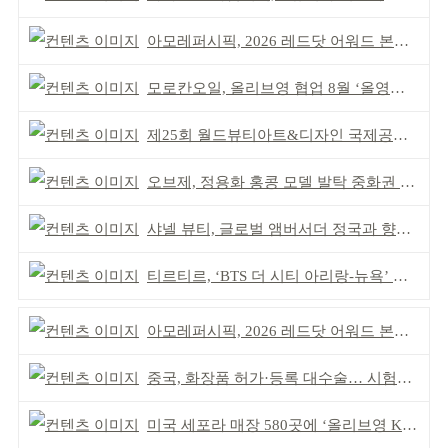
아모레퍼시픽, 2026 레드닷 어워드 본상 2개 수상
모로칸오일, 올리브영 협업 8월 ‘올영픽’ 선정
제25회 월드뷰티아트&디자인 국제공모전 시상식 성황
오브제, 정용화 홍콩 모델 발탁 중화권 공략 강화
샤넬 뷰티, 글로벌 앰버서더 정국과 향수 캠페인 공개
티르티르, ‘BTS 더 시티 아리랑-뉴욕’ 참여
아모레퍼시픽, 2026 레드닷 어워드 본상 2개 수상
중국, 화장품 허가·등록 대수술… 시험자료 공용 허용
미국 세포라 매장 580곳에 ‘올리브영 K뷰티에딧’ 론칭