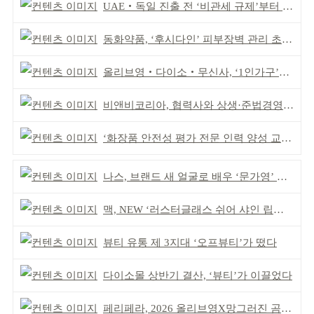
UAE‧독일 진출 전 ‘비관세 규제’부터 챙겨야
동화약품, ‘후시다인’ 피부장벽 관리 초점 ‘리브랜딩’
올리브영‧다이소‧무신사, ‘1인가구’가 이끈다
비앤비코리아, 협력사와 상생·준법경영 선언
‘화장품 안전성 평가 전문 인력 양성 교육’ 실시
나스, 브랜드 새 얼굴로 배우 ‘문가영’ 발탁
맥, NEW ‘러스터글래스 쉬어 샤인 립스틱’ 출시
뷰티 유통 제 3지대 ‘오프뷰티’가 떴다
다이소몰 상반기 결산, ‘뷰티’가 이끌었다
페리페라, 2026 올리브영X망그러진 곰 콜라보