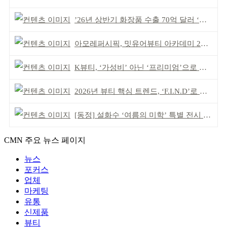
’26년 상반기 화장품 수출 70억 달러 ‘역대 최고’
아모레퍼시픽, 밋유어뷰티 아카데미 2기 발대식
K뷰티, ‘가성비’ 아닌 ‘프리미엄’으로 승부걸어야
2026년 뷰티 핵심 트렌드, ‘F.I.N.D’로 읽는다
[동정] 설화수 ‘여름의 미학’ 특별 전시 개최
CMN 주요 뉴스 페이지
뉴스
포커스
업체
마케팅
유통
신제품
뷰티