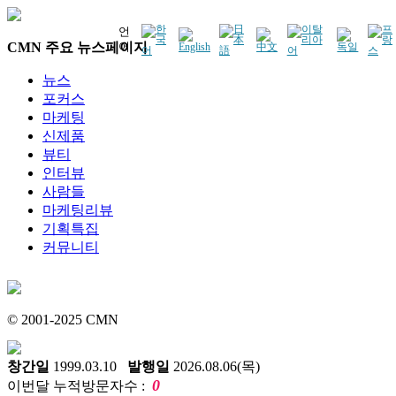
언
CMN 주요 뉴스페이지
어
뉴스
포커스
마케팅
신제품
뷰티
인터뷰
사람들
마케팅리뷰
기획특집
커뮤니티
© 2001-2025 CMN
창간일
1999.03.10
발행일
2026.08.06(목)
0
이번달 누적방문자수 :