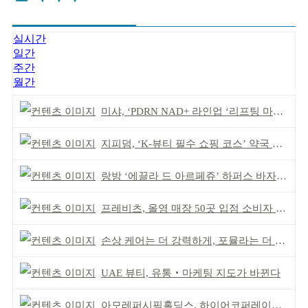
실시간
일간
주간
월간
미샤, ‘PDRN NAD+ 라인업 ‘리프팅 마스크’ 출시
지피덤, ‘K-뷰티 필수 쇼핑 코스’ 약국 공략
랑방 ‘에끌라 드 아르페쥬’ 하퍼스 바자 화보 공개
프레비츠, 올영 매장 50곳 입점 소비자 접점 강화
손상 케어는 더 강력하게, 포뮬라는 더 산뜻하게!
UAE 뷰티, 유통‧마케팅 지도가 바뀐다
아모레퍼시픽홀딩스, 하이어코퍼레이션과 투자계약