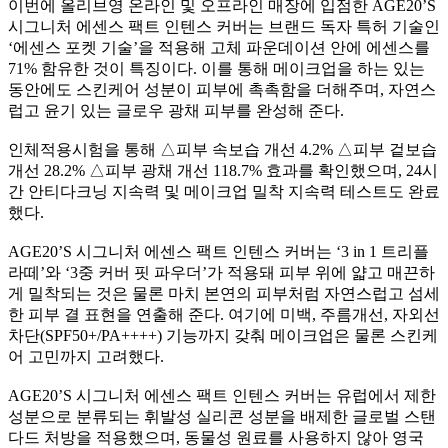
이번에 올리브영 온라인 및 오프라인 매장에 입점한 AGE20’S
시그니처 에센스 팩트 인텐스 커버는 브랜드 독자 특허 기술인
‘에센스 포켓 기술’을 적용해 고체 파운데이션 안에 에센스를
71% 함유한 것이 특징이다. 이를 통해 메이크업을 하는 있는
동안에도 스킨케어 성분이 피부에 촉촉함을 더해주며, 자연스
럽고 윤기 있는 글로우 광채 피부를 완성해 준다.
인체적용시험을 통해 △피부 속보습 개선 4.2% △피부 겉보습
개선 28.2% △피부 광채 개선 118.7% 효과를 확인했으며, 24시
간 안티다크닝 지속력 및 메이크업 밀착 지속력 테스트도 완료
했다.
AGE20’S 시그니처 에센스 팩트 인텐스 커버는 ‘3 in 1 트리플
라떼’와 ‘3중 커버 핏 파우더’가 적용돼 피부 위에 얇고 매끈하
게 밀착되는 것은 물론 마치 본연의 피부처럼 자연스럽고 섬세
한 피부 결 표현을 연출해 준다. 여기에 미백, 주름개선, 자외선
차단(SPF50+/PA++++) 기능까지 갖춰 메이크업은 물론 스킨케
어 고민까지 고려했다.
AGE20’S 시그니처 에센스 팩트 인텐스 커버는 유럽에서 제한
성분으로 분류되는 휘발성 실리콘 성분을 배제한 글로벌 스탠
다드 처방을 적용했으며, 동물성 원료를 사용하지 않아 영국