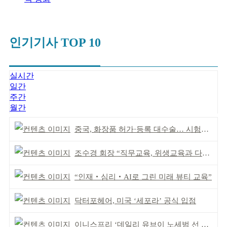
인기기사 TOP 10
실시간
일간
주간
월간
중국, 화장품 허가·등록 대수술… 시험자료 공용 허용
조수경 회장 “직무교육, 위생교육과 다르다”
“인재‧심리‧AI로 그린 미래 뷰티 교육”
닥터포헤어, 미국 ‘세포라’ 공식 입점
이니스프리 ‘데일리 유브이 노세범 선 파우더’ 출시