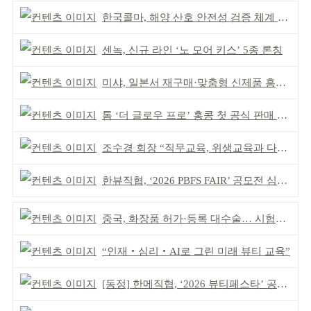
한국콜마, 해양 산호 안전성 검증 체계 구축
센녹, 신규 라인 ‘노 모어 키스’ 5종 론칭
미샤, 일본서 재구매·맞춤형 신제품 흥행 ‘쌍끌이’
톰 ‘더 글로우 프로’ 홍콩 첫 공식 판매 완판
조수경 회장 “직무교육, 위생교육과 다르다”
한뷰직협, ‘2026 PBFS FAIR’ 공모전 심사 성료
중국, 화장품 허가·등록 대수술… 시험자료 공용 허용
“인재‧심리‧AI로 그린 미래 뷰티 교육”
[동정] 한메직협, ‘2026 뷰티페스타’ 공동 주최