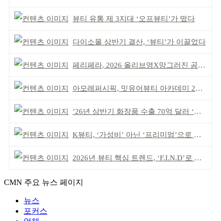
뷰티 유통 제 3지대 ‘오프뷰티’가 떴다
다이소몰 상반기 결산, ‘뷰티’가 이끌었다
페리페라, 2026 올리브영X망그러진 곰 콜라보
아모레퍼시픽, 밋유어뷰티 아카데미 2기 발대식
’26년 상반기 화장품 수출 70억 달러 ‘역대 최고’
K뷰티, ‘가성비’ 아닌 ‘프리미엄’으로 승부걸어야
2026년 뷰티 핵심 트렌드, ‘F.I.N.D’로 읽는다
CMN 주요 뉴스 페이지
뉴스
포커스