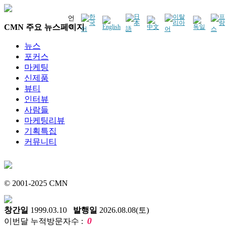
언
CMN 주요 뉴스페이지
어
뉴스
포커스
마케팅
신제품
뷰티
인터뷰
사람들
마케팅리뷰
기획특집
커뮤니티
© 2001-2025 CMN
창간일
1999.03.10
발행일
2026.08.08(토)
0
이번달 누적방문자수 :