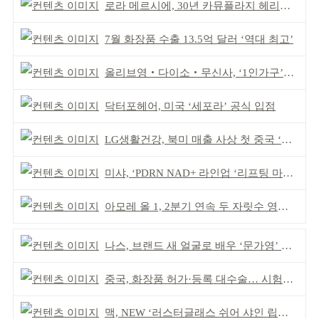
로라 메르시에, 30년 카뮤플라지 헤리티지 담아
7월 화장품 수출 13.5억 달러 ‘역대 최고’
올리브영‧다이소‧무신사, ‘1인가구’가 이끈다
닥터포헤어, 미국 ‘세포라’ 공식 입점
LG생활건강, 북미 매출 사상 첫 중국 ‘추월’
미샤, ‘PDRN NAD+ 라인업 ‘리프팅 마스크’ 출시
아모레 올 1, 2분기 연속 두 자릿수 영업이익률 기록
나스, 브랜드 새 얼굴로 배우 ‘문가영’ 발탁
중국, 화장품 허가·등록 대수술… 시험자료 공용 허용
맥, NEW ‘러스터글래스 쉬어 샤인 립스틱’ 출시