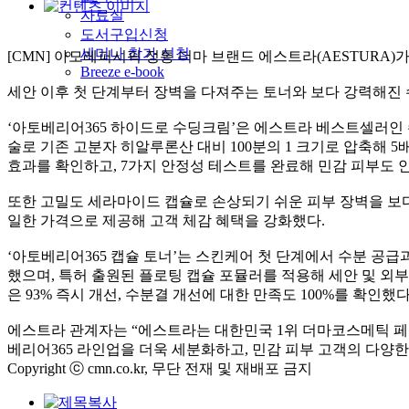
자료실
도서구입신청
세미나 참가 신청
[CMN] 아모레퍼시픽 정통 더마 브랜드 에스트라(AESTURA)
Breeze e-book
세안 이후 첫 단계부터 장벽을 다져주는 토너와 보다 강력해진 
‘아토베리어365 하이드로 수딩크림’은 에스트라 베스트셀러인
술로 기존 고분자 히알루론산 대비 100분의 1 크기로 압축해 
효과를 확인하고, 7가지 안정성 테스트를 완료해 민감 피부도 안
또한 고밀도 세라마이드 캡슐로 손상되기 쉬운 피부 장벽을 보다
일한 가격으로 제공해 고객 체감 혜택을 강화했다.
‘아토베리어365 캡슐 토너’는 스킨케어 첫 단계에서 수분 공급
했으며, 특허 출원된 플로팅 캡슐 포뮬러를 적용해 세안 및 외
은 93% 즉시 개선, 수분결 개선에 대한 만족도 100%를 확인했다
에스트라 관계자는 “에스트라는 대한민국 1위 더마코스메틱 페
베리어365 라인업을 더욱 세분화하고, 민감 피부 고객의 다양한
Copyright ⓒ cmn.co.kr, 무단 전재 및 재배포 금지