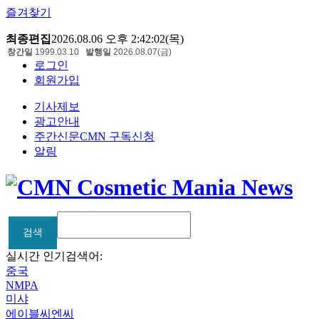
즐겨찾기
최종편집
2026.08.06 오후 2:42:02(목)
창간일
1999.03.10
발행일
2026.08.07(금)
로그인
회원가입
기사제보
광고안내
주간신문CMN 구독신청
알림
검색
검색
실시간 인기검색어:
중국
NMPA
미샤
에이블씨엔씨