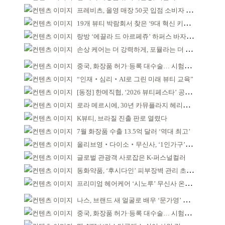
프레비츠, 올영 매장 50곳 입점 소비자 접점 강화
19개 뷰티 박람회서 찾은 ‘9대 혁신 키워드’
랑방 ‘에끌라 드 아르페쥬’ 하퍼스 바자 화보 공개
손상 케어는 더 강력하게, 포뮬라는 더 산뜻하게!
중국, 화장품 허가·등록 대수술… 시험자료 공용 허용
“인재‧심리‧AI로 그린 미래 뷰티 교육”
[동정] 한메직협, ‘2026 뷰티페스타’ 공동 주최
로라 메르시에, 30년 카뮤플라지 헤리티지 담아
K뷰티, 브라질 진출 판로 열렸다
7월 화장품 수출 13.5억 달러 ‘역대 최고’
올리브영‧다이소‧무신사, ‘1인가구’가 이끈다
글로벌 관광객 사로잡은 K-퍼스널컬러
동화약품, ‘후시다인’ 피부장벽 관리 초점 ‘리브랜딩’
프리미엄 헤어케어 ‘시노루’ 무신사 온라인 입점
나스, 브랜드 새 얼굴로 배우 ‘문가영’ 발탁
중국, 화장품 허가·등록 대수술… 시험자료 공용 허용