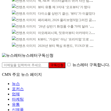
맥, NEW ‘러스터글래스 쉬어 샤인 립스틱’ 출시
뷰티 유통 제 3지대 ‘오프뷰티’가 떴다
다이소몰 상반기 결산, ‘뷰티’가 이끌었다
페리페라, 2026 올리브영X망그러진 곰 콜라보
’26년 상반기 화장품 수출 70억 달러 ‘역대 최고’
아모레퍼시픽, 밋유어뷰티 아카데미 2기 발대식
K뷰티, ‘가성비’ 아닌 ‘프리미엄’으로 승부걸어야
2026년 뷰티 핵심 트렌드, ‘F.I.N.D’로 읽는다
뉴스레터구독신청
뉴스레터 구독합니다.
구독신청
CMN 주요 뉴스 페이지
뉴스
포커스
업체
마케팅
유통
신제품