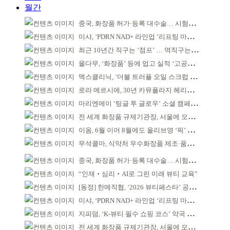
월간
중국, 화장품 허가·등록 대수술… 시험자료 공용 허용
미샤, ‘PDRN NAD+ 라인업 ‘리프팅 마스크’ 출시
최근 10년간 직구는 ‘점프’ … 역직구는 ‘부침’
올다무, ‘화장품’ 등에 업고 실적 ‘고공비행’
맥스클리닉, ‘더블 트러플 오일 스크럽 바디 워시’ 공개
로라 메르시에, 30년 카뮤플라지 헤리티지 담아
마리엔메이 ‘팅글 투 글로우’ 소셜 캠페인 성공
전 세계 화장품 규제기관장, 서울에 모인다
이옴, 6월 이어 8월에도 올리브영 ‘픽’ 선정
무석콜마, 식약처 우수화장품 제조·품질관리 체계 인정
중국, 화장품 허가·등록 대수술… 시험자료 공용 허용
“인재‧심리‧AI로 그린 미래 뷰티 교육”
[동정] 한메직협, ‘2026 뷰티페스타’ 공동 주최
미샤, ‘PDRN NAD+ 라인업 ‘리프팅 마스크’ 출시
지피덤, ‘K-뷰티 필수 쇼핑 코스’ 약국 공략
전 세계 화장품 규제기관장, 서울에 모인다