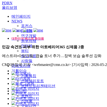
PDRN
올리브영
메인페이지
NEWS
포커스
마케팅
연구개발
대한민국 베스트 화장품
원부자재
인터뷰
민감 속건조 피부 위한 아토베리어365 신제품 2종
뷰티
에스트라 수딩크림· 캡슐 토너 추가…장벽 보습 솔루션 강화
보도자료
사람들
CMN편집국 기자 <webmaster@cmn.co.kr>
[기사입력 : 2026-05-2
마케팅리뷰
기획이슈
기획특집
스페셜리포트
브랜드프리젠테이션
커뮤니티
트렌드
신제품
오피니언