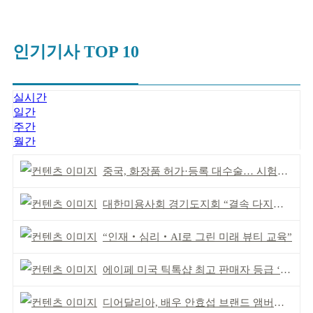
인기기사 TOP 10
실시간
일간
주간
월간
중국, 화장품 허가·등록 대수술… 시험자료 공용 허용
대한미용사회 경기도지회 “결속 다지며 재도약 모색”
“인재‧심리‧AI로 그린 미래 뷰티 교육”
에이페 미국 틱톡샵 최고 판매자 등급 ‘Tier 5’ 달성
디어달리아, 배우 안효섭 브랜드 앰버서더 발탁