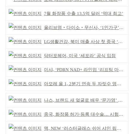
7월 화장품 수출 13.5억 달러 ‘역대 최고’
올리브영‧다이소‧무신사, ‘1인가구’가 이끈다
LG생활건강, 북미 매출 사상 첫 중국 ‘추월’
닥터포헤어, 미국 ‘세포라’ 공식 입점
미샤, ‘PDRN NAD+ 라인업 ‘리프팅 마스크’ 출시
아모레 올 1, 2분기 연속 두 자릿수 영업이익률 기록
나스, 브랜드 새 얼굴로 배우 ‘문가영’ 발탁
중국, 화장품 허가·등록 대수술… 시험자료 공용 허용
맥, NEW ‘러스터글래스 쉬어 샤인 립스틱’ 출시