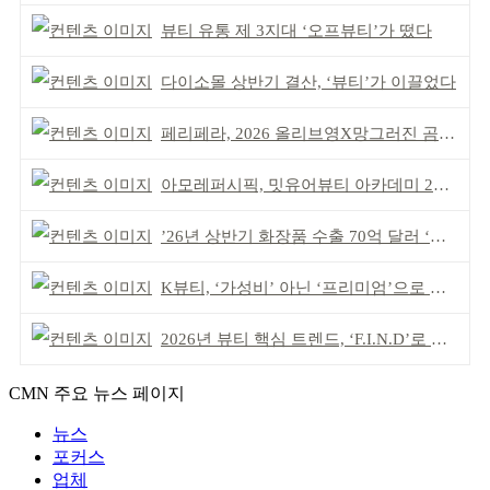
뷰티 유통 제 3지대 ‘오프뷰티’가 떴다
다이소몰 상반기 결산, ‘뷰티’가 이끌었다
페리페라, 2026 올리브영X망그러진 곰 콜라보
아모레퍼시픽, 밋유어뷰티 아카데미 2기 발대식
’26년 상반기 화장품 수출 70억 달러 ‘역대 최고’
K뷰티, ‘가성비’ 아닌 ‘프리미엄’으로 승부걸어야
2026년 뷰티 핵심 트렌드, ‘F.I.N.D’로 읽는다
CMN 주요 뉴스 페이지
뉴스
포커스
업체