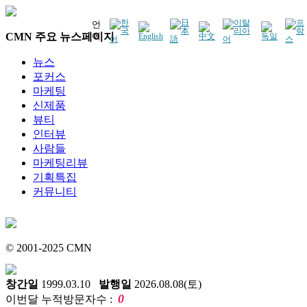
언
CMN 주요 뉴스페이지
어
뉴스
포커스
마케팅
신제품
뷰티
인터뷰
사람들
마케팅리뷰
기획특집
커뮤니티
© 2001-2025 CMN
창간일
1999.03.10
발행일
2026.08.08(토)
0
이번달 누적방문자수 :