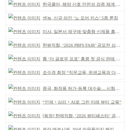
한국콜마, 해양 산호 안전성 검증 체계 구축
센녹, 신규 라인 ‘노 모어 키스’ 5종 론칭
미샤, 일본서 재구매·맞춤형 신제품 흥행 ‘쌍끌이’
한뷰직협, ‘2026 PBFS FAIR’ 공모전 심사 성료
톰 ‘더 글로우 프로’ 홍콩 첫 공식 판매 완판
조수경 회장 “직무교육, 위생교육과 다르다”
중국, 화장품 허가·등록 대수술… 시험자료 공용 허용
“인재‧심리‧AI로 그린 미래 뷰티 교육”
[동정] 한메직협, ‘2026 뷰티페스타’ 공동 주최
로라 메르시에, 30년 카뮤플라지 헤리티지 담아