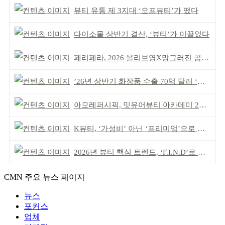
뷰티 유통 제 3지대 ‘오프뷰티’가 떴다
다이소몰 상반기 결산, ‘뷰티’가 이끌었다
페리페라, 2026 올리브영X망그러진 곰 콜라보
’26년 상반기 화장품 수출 70억 달러 ‘역대 최고’
아모레퍼시픽, 밋유어뷰티 아카데미 2기 발대식
K뷰티, ‘가성비’ 아닌 ‘프리미엄’으로 승부걸어야
2026년 뷰티 핵심 트렌드, ‘F.I.N.D’로 읽는다
CMN 주요 뉴스 페이지
뉴스
포커스
업체