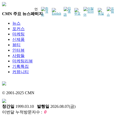
언
CMN 주요 뉴스페이지
어
뉴스
포커스
마케팅
신제품
뷰티
인터뷰
사람들
마케팅리뷰
기획특집
커뮤니티
© 2001-2025 CMN
창간일
1999.03.10
발행일
2026.08.07(금)
0
이번달 누적방문자수 :