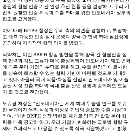
▲정부 간 상시 소통 채널 구축 필요성 ▲한국식품안전관리인
증원의 할랄 인증 기관 인정 추진 현황 등을 설명하고, 우리 기
업의 원활한 인증 취득과 수출 확대를 위한 인도네시아 정부의
협조를 요청했다.
이에 대해 BPJPH 청장은 우리 측의 의견을 경청하고, 투명하
고 예측 가능한 인증 절차 운영과 양국 간 협력 확대 필요성에
공감하며 지속적인 협력 의지를 밝혔다.
식약처는 이번 BPJPH 청장 방한을 통해 양국 간 할랄인증 정
책 협력과 정보 교류가 더욱 활성화되어 인도네시아 제도 변화
에 따른 우리 기업의 부담을 완화하고, 수출 현장의 애로사항
을 신속히 해소할 수 있는 협력 기반이 마련될 것으로 기대하
고 있다. 아울러 국내 식품·화장품 산업의 인도네시아 및 이슬
람권 시장 진출 확대와 국내 할랄 산업 경쟁력 강화에도 도움
이 될 것으로 전망했다.
오유경 처장은 “인도네시아는 세계 최대 무슬림 인구를 보유
한 국가이자 우리 식품과 화장품 기업의 중요한 수출 시장”이
라며, “이번 BPJPH 청장 방한을 계기로 양국 간 할랄 분야 협
력을 더욱 공고히 하고, 우리 기업이 변화하는 글로벌 할랄 규
제에 효과적으로 대응할 수 있도록 적극 지원하겠다”고 밝혔