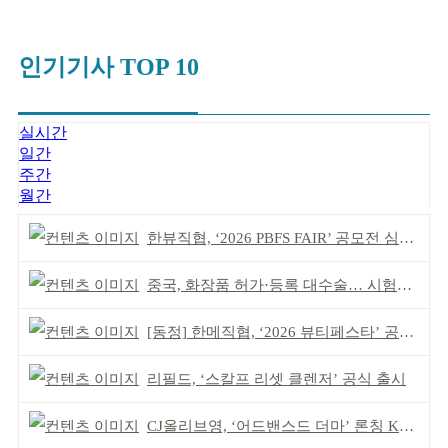
인기기사 TOP 10
실시간
일간
주간
월간
한뷰직협, ‘2026 PBFS FAIR’ 공모전 심사 성료
중국, 화장품 허가·등록 대수술… 시험자료 공용 허용
[동정] 한메직협, ‘2026 뷰티페스타’ 공동 주최
리필드, ‘스칼프 리셋 클렌저’ 공식 출시
CJ올리브영, ‘어드밴스드 더마’ 론칭 K더마 육성 박차