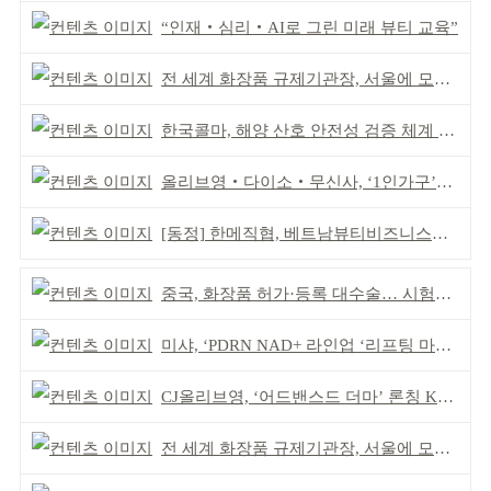
“인재‧심리‧AI로 그린 미래 뷰티 교육”
전 세계 화장품 규제기관장, 서울에 모인다
한국콜마, 해양 산호 안전성 검증 체계 구축
올리브영‧다이소‧무신사, ‘1인가구’가 이끈다
[동정] 한메직협, 베트남뷰티비즈니스협회와 MOU
중국, 화장품 허가·등록 대수술… 시험자료 공용 허용
미샤, ‘PDRN NAD+ 라인업 ‘리프팅 마스크’ 출시
CJ올리브영, ‘어드밴스드 더마’ 론칭 K더마 육성 박차
전 세계 화장품 규제기관장, 서울에 모인다