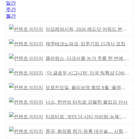
일간
주간
월간
아모레퍼시픽, 2026 레드닷 어워드 본상 2개 수상
제주테크노파크, 입주기업 15개사 모집
클라랑스, 다크서클·눈가 주름 한 번에 더블 케어
‘더 글로우 시그니처’ 미국 틱톡샵 디바이스 부문 1위
모로칸오일, 올리브영 협업 8월 ‘올영픽’ 선정
나스, 한번의 터치로 강렬한 몰입감 선사
티르티르, ‘BTS 더 시티 아리랑-뉴욕’ 참여
중국, 화장품 허가·등록 대수술… 시험자료 공용 허용