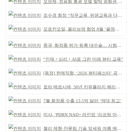
오브제, 정용화 홍콩 모델 발탁 중화권 공략 강화
조수경 회장 “직무교육, 위생교육과 다르다”
모로칸오일, 올리브영 협업 8월 ‘올영픽’ 선정
중국, 화장품 허가·등록 대수술… 시험자료 공용 허용
“인재‧심리‧AI로 그린 미래 뷰티 교육”
[동정] 한메직협, ‘2026 뷰티페스타’ 공동 주최
로라 메르시에, 30년 카뮤플라지 헤리티지 담아
7월 화장품 수출 13.5억 달러 ‘역대 최고’
미샤, ‘PDRN NAD+ 라인업 ‘리프팅 마스크’ 출시
젤리 제형·안묻립 기술 앞세워 여름 메이크업 시장 공략