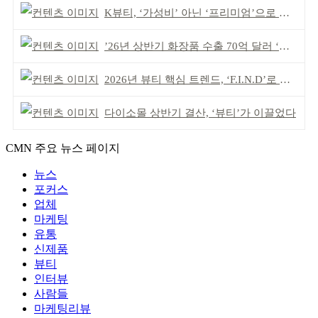
K뷰티, ‘가성비’ 아닌 ‘프리미엄’으로 승부걸어야
’26년 상반기 화장품 수출 70억 달러 ‘역대 최고’
2026년 뷰티 핵심 트렌드, ‘F.I.N.D’로 읽는다
다이소몰 상반기 결산, ‘뷰티’가 이끌었다
CMN 주요 뉴스 페이지
뉴스
포커스
업체
마케팅
유통
신제품
뷰티
인터뷰
사람들
마케팅리뷰