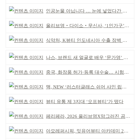
인공눈물 아닙니다 … 눈에 넣었다간 각막 손상
올리브영‧다이소‧무신사, ‘1인가구’가 이끈다
식약처, K뷰티 인도네시아 수출 장벽 완화 성과
나스, 브랜드 새 얼굴로 배우 ‘문가영’ 발탁
중국, 화장품 허가·등록 대수술… 시험자료 공용 허용
맥, NEW ‘러스터글래스 쉬어 샤인 립스틱’ 출시
뷰티 유통 제 3지대 ‘오프뷰티’가 떴다
페리페라, 2026 올리브영X망그러진 곰 콜라보
아모레퍼시픽, 밋유어뷰티 아카데미 2기 발대식