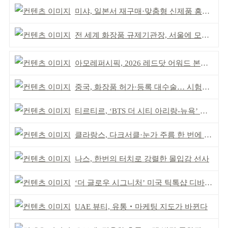
미샤, 일본서 재구매·맞춤형 신제품 흥행 ‘쌍끌이’
전 세계 화장품 규제기관장, 서울에 모인다
아모레퍼시픽, 2026 레드닷 어워드 본상 2개 수상
중국, 화장품 허가·등록 대수술… 시험자료 공용 허용
티르티르, ‘BTS 더 시티 아리랑-뉴욕’ 참여
클라랑스, 다크서클·눈가 주름 한 번에 더블 케어
나스, 한번의 터치로 강렬한 몰입감 선사
‘더 글로우 시그니처’ 미국 틱톡샵 디바이스 부문 1위
UAE 뷰티, 유통‧마케팅 지도가 바뀐다