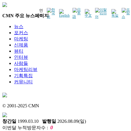
언
CMN 주요 뉴스페이지
어
뉴스
포커스
마케팅
신제품
뷰티
인터뷰
사람들
마케팅리뷰
기획특집
커뮤니티
© 2001-2025 CMN
창간일
1999.03.10
발행일
2026.08.09(일)
0
이번달 누적방문자수 :