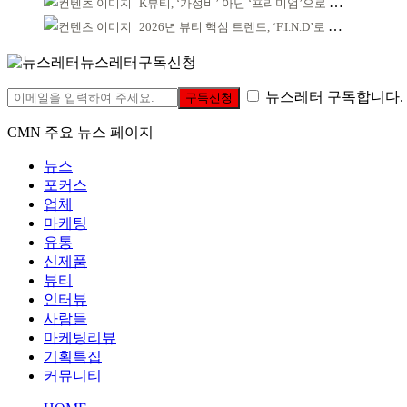
K뷰티, ‘가성비’ 아닌 ‘프리미엄’으로 승부걸어야
2026년 뷰티 핵심 트렌드, ‘F.I.N.D’로 읽는다
뉴스레터구독신청
뉴스레터 구독합니다.
구독신청
CMN 주요 뉴스 페이지
뉴스
포커스
업체
마케팅
유통
신제품
뷰티
인터뷰
사람들
마케팅리뷰
기획특집
커뮤니티