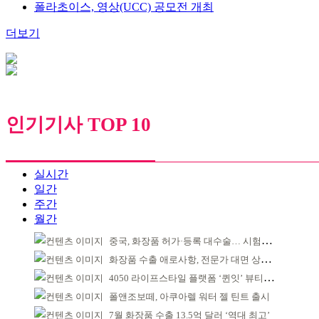
폴라초이스, 영상(UCC) 공모전 개최
더보기
인기기사 TOP 10
실시간
일간
주간
월간
중국, 화장품 허가·등록 대수술… 시험자료 공용 허용
화장품 수출 애로사항, 전문가 대면 상담 운영
4050 라이프스타일 플랫폼 ‘퀸잇’ 뷰티 성장세
폴앤조보떼, 아쿠아렐 워터 젤 틴트 출시
7월 화장품 수출 13.5억 달러 ‘역대 최고’