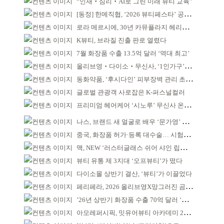
“인재‧심리‧AI로 그린 미래 뷰티 교육”
[동정] 한메직협, ‘2026 뷰티페스타’ 공동 주최
로라 메르시에, 30년 카뮤플라지 헤리티지 담아
K뷰티, 브라질 진출 판로 열렸다
7월 화장품 수출 13.5억 달러 ‘역대 최고’
올리브영‧다이소‧무신사, ‘1인가구’가 이끈다
동화약품, ‘후시다인’ 피부장벽 관리 초점 ‘리브랜딩’
글로벌 관광객 사로잡은 K-퍼스널컬러
프리미엄 헤어케어 ‘시노루’ 무신사 온라인 입점
나스, 브랜드 새 얼굴로 배우 ‘문가영’ 발탁
중국, 화장품 허가·등록 대수술… 시험자료 공용 허용
맥, NEW ‘러스터글래스 쉬어 샤인 립스틱’ 출시
뷰티 유통 제 3지대 ‘오프뷰티’가 떴다
다이소몰 상반기 결산, ‘뷰티’가 이끌었다
페리페라, 2026 올리브영X망그러진 곰 콜라보
’26년 상반기 화장품 수출 70억 달러 ‘역대 최고’
아모레퍼시픽, 밋유어뷰티 아카데미 2기 발대식