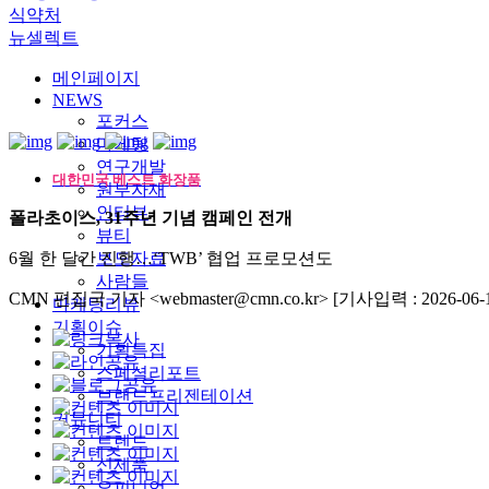
식약처
뉴셀렉트
메인페이지
NEWS
포커스
마케팅
연구개발
대한민국 베스트 화장품
원부자재
인터뷰
폴라초이스, 31주년 기념 캠페인 전개
뷰티
6월 한 달간 진행…‘TWB’ 협업 프로모션도
보도자료
사람들
CMN 편집국 기자 <webmaster@cmn.co.kr>
[기사입력 : 2026-06-1
마케팅리뷰
기획이슈
기획특집
스페셜리포트
브랜드프리젠테이션
커뮤니티
트렌드
신제품
오피니언