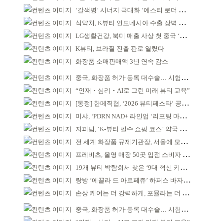
‘갈색병’ 시너지 극대화 ‘에스티 로더 스킨부스터’ 출시
식약처, K뷰티 인도네시아 수출 장벽 완화 성과
LG생활건강, 북미 매출 사상 첫 중국 ‘추월’
K뷰티, 브라질 진출 판로 열렸다
화장품 소매판매액 3년 연속 감소
중국, 화장품 허가·등록 대수술… 시험자료 공용 허용
“인재‧심리‧AI로 그린 미래 뷰티 교육”
[동정] 한메직협, ‘2026 뷰티페스타’ 공동 주최
미샤, ‘PDRN NAD+ 라인업 ‘리프팅 마스크’ 출시
지피덤, ‘K-뷰티 필수 쇼핑 코스’ 약국 공략
전 세계 화장품 규제기관장, 서울에 모인다
프레비츠, 올영 매장 50곳 입점 소비자 접점 강화
19개 뷰티 박람회서 찾은 ‘9대 혁신 키워드’
랑방 ‘에끌라 드 아르페쥬’ 하퍼스 바자 화보 공개
손상 케어는 더 강력하게, 포뮬라는 더 산뜻하게!
중국, 화장품 허가·등록 대수술… 시험자료 공용 허용