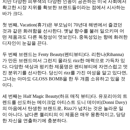
지만 다양한 피부색의 다양한 인종이 공존하는 미국 사회에서
확고한 시장 지위를 확보한 브랜드들이라는 점에서 시사하는
바가 크다
.
첫 번째
, Vacation(
휴가
)
은 부모님이
70
년대 해변에서 즐겼던
것과 같은 화려함을 선사한다
.
옛날 향수를 불러 일으키며 어
떤 제품과도 다른 독창성이 엿보인다
.
중독성있는 향에 화려한
디자인이 눈길을 끈다
.
두 번째 브랜드는
Fenty Beauty(
펜티뷰티
)
다
.
리한나
(Rihanna)
가 만든 브랜드여서 그런지 몰라도
rizz
한 매력으로 가득차 있
다
.
다양한 색상과 펑키한 제품명은 펜티뷰티에 자연스럽고 멋
진 분위기를 선사한다
.
당신이
rizz
를 가진 여성을 알고 있다면
,
그녀는 아마도
GLOSS BOMB
을 한 두 개쯤 소유하고 있을 것
이다
.
세 번째는
Half Magic Beauty(
하프 매직 뷰티
)
다
.
유포리아의 트
렌드를 선도하는 메이크업 아티스트 도니 데이비
(Donni Davy)
의 마음에서 탄생한 브랜드로
, Rizz
가 넘치는 것은 놀라운 일
이 아니다
.
남다른 퀄리티의 이 제품은 매우 몽환적이고
,
당당
한 자신을 연출하기에 충분하다
.