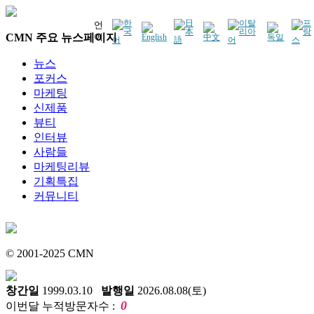
언
CMN 주요 뉴스페이지
어
뉴스
포커스
마케팅
신제품
뷰티
인터뷰
사람들
마케팅리뷰
기획특집
커뮤니티
© 2001-2025 CMN
창간일
1999.03.10
발행일
2026.08.08(토)
0
이번달 누적방문자수 :