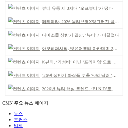
뷰티 유통 제 3지대 ‘오프뷰티’가 떴다
페리페라, 2026 올리브영X망그러진 곰 콜라보
다이소몰 상반기 결산, ‘뷰티’가 이끌었다
아모레퍼시픽, 밋유어뷰티 아카데미 2기 발대식
K뷰티, ‘가성비’ 아닌 ‘프리미엄’으로 승부걸어야
’26년 상반기 화장품 수출 70억 달러 ‘역대 최고’
2026년 뷰티 핵심 트렌드, ‘F.I.N.D’로 읽는다
CMN 주요 뉴스 페이지
뉴스
포커스
업체