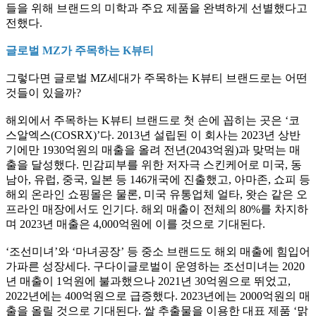
들을 위해 브랜드의 미학과 주요 제품을 완벽하게 선별했다고
전했다
.
글로벌
MZ
가 주목하는
K
뷰티
그렇다면 글로벌
MZ
세대가 주목하는
K
뷰티 브랜드로는 어떤
것들이 있을까
?
해외에서 주목하는
K
뷰티 브랜드로 첫 손에 꼽히는 곳은
‘
코
스알엑스
(COSRX)’
다
. 2013
년 설립된 이 회사는
2023
년 상반
기에만
1930
억원의 매출을 올려 전년
(2043
억원
)
과 맞먹는 매
출을 달성했다
.
민감피부를 위한 저자극 스킨케어로 미국
,
동
남아
,
유럽
,
중국
,
일본 등
146
개국에 진출했고
,
아마존
,
쇼피 등
해외 온라인 쇼핑몰은 물론
,
미국 유통업체 얼타
,
왓슨 같은 오
프라인 매장에서도 인기다
.
해외 매출이 전체의
80%
를 차지하
며
2023
년 매출은
4,000
억원에 이를 것으로 기대된다
.
‘
조선미녀
’
와
‘
마녀공장
’
등 중소 브랜드도 해외 매출에 힘입어
가파른 성장세다
.
구다이글로벌이 운영하는 조선미녀는
2020
년 매출이
1
억원에 불과했으나
2021
년
30
억원으로 뛰었고
,
2022
년에는
400
억원으로 급증했다
. 2023년에
는
2000
억원의 매
출을 올릴 것으로 기대된다
.
쌀 추출물을 이용한 대표 제품
‘
맑