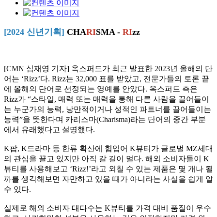
[2024 신년기획]
CHA
RI
SMA -
RI
zz
[CMN 심재영 기자] 옥스퍼드가 최근 발표한
2023
년 올해의 단
어는
‘Rizz’
다
. Rizz
는
32,000
표를 받았고
,
전문가들의 토론 끝
에 올해의 단어로 선정되는 영예를 안았다
.
옥스퍼드 측은
Rizz
가
“
스타일
,
매력 또는 매력을 통해 다른 사람을 끌어들이
는 누군가의 능력
,
낭만적이거나 성적인 파트너를 끌어들이는
능력
”
을 뜻한다며 카리스마
(Charisma)
라는 단어의 중간 부분
에서 유래했다고 설명했다
.
K
팝
, K
드라마 등 한류 확산에 힘입어
K
뷰티가 글로벌
MZ
세대
의 관심을 끌고 있지만 아직 갈 길이 멀다
.
해외 소비자들이
K
뷰티를 사용해보고
‘Rizz!’
라고 외칠 수 있는 제품은 몇 개나 될
까를 생각해보면 자만하고 있을 때가 아니라는 사실을 쉽게 알
수 있다
.
실제로 해외 소비자 대다수는
K
뷰티를 가격 대비 품질이 우수