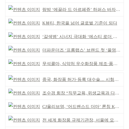
랑방 ‘에끌라 드 아르페쥬’ 하퍼스 바자 화보 공개
K뷰티, 한국을 넘어 글로벌 기준이 되다
‘갈색병’ 시너지 극대화 ‘에스티 로더 스킨부스터’ 출시
더파운더즈 ‘프롬랩스’ 브랜드 첫 ‘올영픽’ 선정
무석콜마, 식약처 우수화장품 제조·품질관리 체계 인정
중국, 화장품 허가·등록 대수술… 시험자료 공용 허용
조수경 회장 “직무교육, 위생교육과 다르다”
CJ올리브영, ‘어드밴스드 더마’ 론칭 K더마 육성 박차
전 세계 화장품 규제기관장, 서울에 모인다