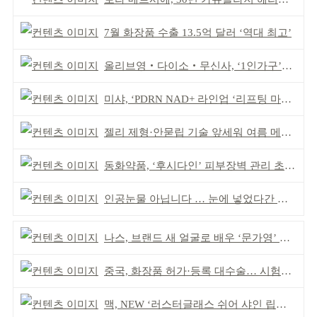
7월 화장품 수출 13.5억 달러 ‘역대 최고’
올리브영‧다이소‧무신사, ‘1인가구’가 이끈다
미샤, ‘PDRN NAD+ 라인업 ‘리프팅 마스크’ 출시
젤리 제형·안묻립 기술 앞세워 여름 메이크업 시장 공략
동화약품, ‘후시다인’ 피부장벽 관리 초점 ‘리브랜딩’
인공눈물 아닙니다 … 눈에 넣었다간 각막 손상
나스, 브랜드 새 얼굴로 배우 ‘문가영’ 발탁
중국, 화장품 허가·등록 대수술… 시험자료 공용 허용
맥, NEW ‘러스터글래스 쉬어 샤인 립스틱’ 출시