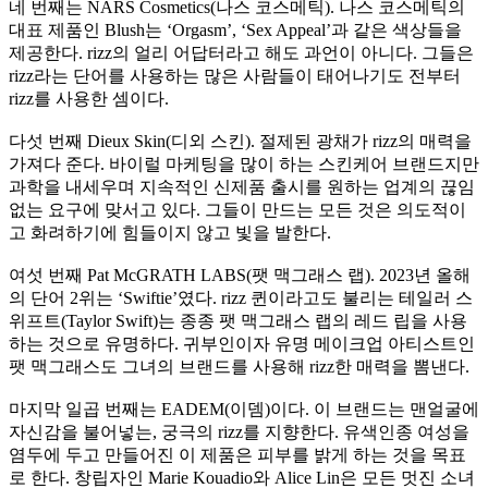
네 번째는
NARS Cosmetics(
나스 코스메틱
).
나스 코스메틱의
대표 제품인
Blush
는
‘Orgasm’, ‘Sex Appeal’
과 같은 색상들을
제공한다
. rizz
의 얼리 어답터라고 해도 과언이 아니다
.
그들은
rizz
라는 단어를 사용하는 많은 사람들이 태어나기도 전부터
rizz
를 사용한 셈이다
.
다섯 번째
Dieux Skin(
디외 스킨
).
절제된 광채가
rizz
의 매력을
가져다 준다
.
바이럴 마케팅을 많이 하는 스킨케어 브랜드지만
과학을 내세우며 지속적인 신제품 출시를 원하는 업계의 끊임
없는 요구에 맞서고 있다
.
그들이 만드는 모든 것은 의도적이
고 화려하기에 힘들이지 않고 빛을 발한다
.
여섯 번째
Pat McGRATH LABS(
팻 맥그래스 랩
). 2023
년 올해
의 단어
2
위는
‘Swiftie’
였다
. rizz
퀸이라고도 불리는 테일러 스
위프트
(Taylor Swift)
는 종종 팻 맥그래스 랩의 레드 립을 사용
하는 것으로 유명하다
.
귀부인이자 유명 메이크업 아티스트인
팻 맥그래스도 그녀의 브랜드를 사용해
rizz
한 매력을 뽐낸다
.
마지막 일곱 번째는
EADEM(
이뎀
)
이다
.
이 브랜드는 맨얼굴에
자신감을 불어넣는
,
궁극의
rizz
를 지향한다
.
유색인종 여성을
염두에 두고 만들어진 이 제품은 피부를 밝게 하는 것을 목표
로 한다
.
창립자인
Marie Kouadio
와
Alice Lin
은 모든 멋진 소녀