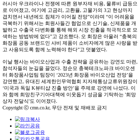
러시아 우크라이나 전쟁에 따른 원부자재 비용
,
물류비 급등으
로 이어졌고
,
여기에 고금리
,
고환율
,
고물가의
3
고 현상까지
겹치면서 내년에도 침체가 이어질 전망
”
이라며
“
이 어려움을
극복하기 위해서는 회원사들간 협업으로 신기술
,
신제품을 개
발하고 수출국 다변화를 통해 해외 시장 진출을 적극적으로 모
색하는 방법밖에 없다
”
고 강조했다
.
오 회장은 아울러
“
충북의
화장품 공동 브랜드인 샤비 제품이 소비자에게 많은 사랑을 받
고 사용되도록 함께 노력해야 한다
”
고 덧붙였다
.
이날 행사는 바이오산업과 수출 전략을 공유하는 강연도 마련
,
참석자들의 눈길을 끌었다
.
정순모 충북테크노파크 바이오센
터 화장품사업팀 팀장이
‘2023
년 화장품 바이오산업 전망
’
을
강연했고
,
유대진 세계한인무역협회 지자체통상교류위원장이
‘
미국과 독일
K
뷰티샵 진출 방안
’
을 주제로 강연에 나섰다
.
이
와 함께 희망친구기아대책에 이웃돕기 성금을 기탁하는 '희망
상자 전달식'도 이어졌다
.
Copyright ⓒ cmn.co.kr, 무단 전재 및 재배포 금지