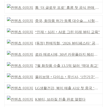
톰 ‘더 글로우 프로’ 홍콩 첫 공식 판매 완판
중국, 화장품 허가·등록 대수술… 시험자료 공용 허용
“인재‧심리‧AI로 그린 미래 뷰티 교육”
[동정] 한메직협, ‘2026 뷰티페스타’ 공동 주최
로라 메르시에, 30년 카뮤플라지 헤리티지 담아
7월 화장품 수출 13.5억 달러 ‘역대 최고’
올리브영‧다이소‧무신사, ‘1인가구’가 이끈다
LG생활건강, 북미 매출 사상 첫 중국 ‘추월’
K뷰티, 브라질 진출 판로 열렸다