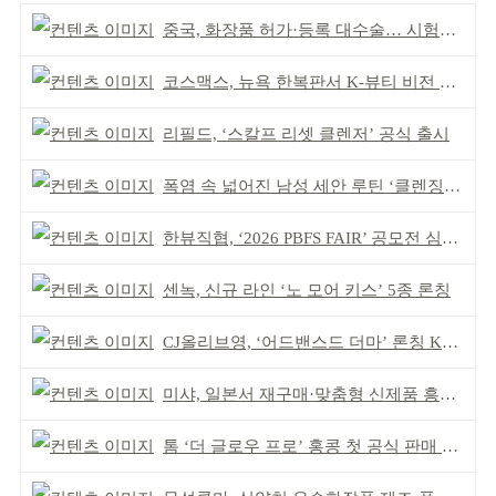
중국, 화장품 허가·등록 대수술… 시험자료 공용 허용
코스맥스, 뉴욕 한복판서 K-뷰티 비전 제시
리필드, ‘스칼프 리셋 클렌저’ 공식 출시
폭염 속 넓어진 남성 세안 루틴 ‘클렌징’ 거래액 급증
한뷰직협, ‘2026 PBFS FAIR’ 공모전 심사 성료
센녹, 신규 라인 ‘노 모어 키스’ 5종 론칭
CJ올리브영, ‘어드밴스드 더마’ 론칭 K더마 육성 박차
미샤, 일본서 재구매·맞춤형 신제품 흥행 ‘쌍끌이’
톰 ‘더 글로우 프로’ 홍콩 첫 공식 판매 완판