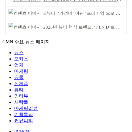
K뷰티, ‘가성비’ 아닌 ‘프리미엄’으로 승부걸어야
2026년 뷰티 핵심 트렌드, ‘F.I.N.D’로 읽는다
CMN 주요 뉴스 페이지
뉴스
포커스
업체
마케팅
유통
신제품
뷰티
인터뷰
사람들
마케팅리뷰
기획특집
커뮤니티
PC버전