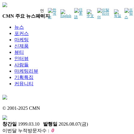
언
CMN 주요 뉴스페이지
어
뉴스
포커스
마케팅
신제품
뷰티
인터뷰
사람들
마케팅리뷰
기획특집
커뮤니티
© 2001-2025 CMN
창간일
1999.03.10
발행일
2026.08.07(금)
0
이번달 누적방문자수 :