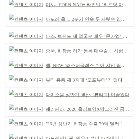
미샤, ‘PDRN NAD+ 라인업 ‘리프팅 마스크’ 출시
아모레 올 1, 2분기 연속 두 자릿수 영업이익률 기록
나스, 브랜드 새 얼굴로 배우 ‘문가영’ 발탁
중국, 화장품 허가·등록 대수술… 시험자료 공용 허용
맥, NEW ‘러스터글래스 쉬어 샤인 립스틱’ 출시
뷰티 유통 제 3지대 ‘오프뷰티’가 떴다
다이소몰 상반기 결산, ‘뷰티’가 이끌었다
페리페라, 2026 올리브영X망그러진 곰 콜라보
’26년 상반기 화장품 수출 70억 달러 ‘역대 최고’
아모레퍼시픽, 밋유어뷰티 아카데미 2기 발대식