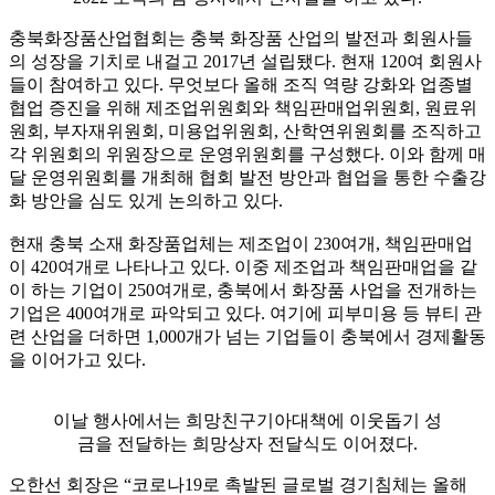
충북화장품산업협회는 충북 화장품 산업의 발전과 회원사들
의 성장을 기치로 내걸고
2017
년 설립됐다
.
현재
120
여 회원사
들이 참여하고 있다
.
무엇보다 올해 조직 역량 강화와 업종별
협업 증진을 위해 제조업위원회와 책임판매업위원회
,
원료위
원회
,
부자재위원회
,
미용업위원회
,
산학연위원회를 조직하고
각 위원회의 위원장으로 운영위원회를 구성했다
.
이와 함께 매
달 운영위원회를 개최해 협회 발전 방안과 협업을 통한 수출강
화 방안을 심도 있게 논의하고 있다
.
현재 충북 소재 화장품업체는 제조업이
230
여개
,
책임판매업
이
420
여개로 나타나고 있다
.
이중 제조업과 책임판매업을 같
이 하는 기업이
250
여개로
,
충북에서 화장품 사업을 전개하는
기업은
400
여개로 파악되고 있다
.
여기에 피부미용 등 뷰티 관
련 산업을 더하면
1,000
개가 넘는 기업들이 충북에서 경제활동
을 이어가고 있다
.
이날 행사에서는 희망친구기아대책에 이웃돕기 성
금을 전달하는 희망상자 전달식도 이어졌다.
오한선 회장은
“
코로나
19
로 촉발된 글로벌 경기침체는 올해