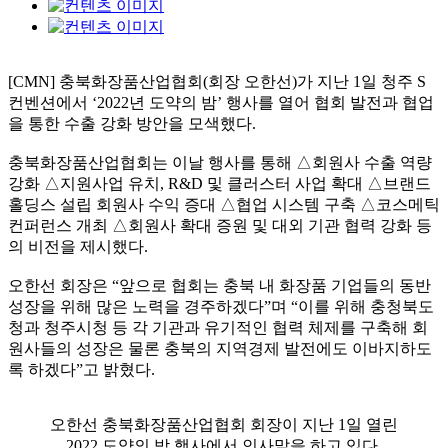
[CMN] 충북화장품산업협회
(
회장 오한선
)
가 지난
1
일 청주
S
컨벤션에서
‘2022
년 도약의 밤
’
행사를 열어 협회 발전과 협업
을 통한 수출 강화 방안을 모색했다
.
충북화장품산업협회는 이날 행사를 통해
△
회원사 수출 역량
강화
△
지원사업 유치
, R&D
및 클러스터 사업 확대
△
브랜드
홀딩스 설립 회원사 수익 증대
△
협업 시스템 구축
△
코스메틱
컨퍼런스 개최
△
회원사 확대 증원 및 대외 기관 협력 강화 등
의 비전을 제시했다
.
오한선 회장은
“
앞으로 협회는 충북 내 화장품 기업들의 동반
성장을 위해 많은 노력을 경주하겠다
”
며
“
이를 위해 충청북도
청과 청주시청 등 각 기관과 유기적인 협력 체제를 구축해 회
원사들의 성장은 물론 충북의 지역경제 발전에도 이바지하도
록 하겠다
”
고 밝혔다
.
오한선 충북화장품산업협회 회장이 지난 1일 열린
2022 도약의 밤 행사에서 인사말을 하고 있다.