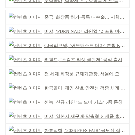
무석콜마, 식약처 우수화장품 제조·품질관리 체계 인정
중국, 화장품 허가·등록 대수술… 시험자료 공용 허용
미샤, ‘PDRN NAD+ 라인업 ‘리프팅 마스크’ 출시
CJ올리브영, ‘어드밴스드 더마’ 론칭 K더마 육성 박차
리필드, ‘스칼프 리셋 클렌저’ 공식 출시
전 세계 화장품 규제기관장, 서울에 모인다
한국콜마, 해양 산호 안전성 검증 체계 구축
센녹, 신규 라인 ‘노 모어 키스’ 5종 론칭
미샤, 일본서 재구매·맞춤형 신제품 흥행 ‘쌍끌이’
한뷰직협, ‘2026 PBFS FAIR’ 공모전 심사 성료