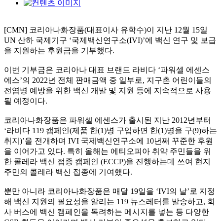
[CMN] 코리아나화장품
(
대표이사 유학수
)
이 지난
12
월
15
일
UN
산하 국제기구
‘
국제백신연구소
(IVI)’
에 백신 연구 및 보급
을 지원하는 후원금을 기부했다
.
이번 기부금은 코리아나 대표 브랜드 라비다
‘
파워셀 에센스
에스
’
의
2022
년 전체 판매금액 중 일부로
,
지구촌 어린이들의
전염병 예방을 위한 백신 개발 및 지원 등에 지속적으로 사용
될 예정이다
.
코리아나화장품은 파워셀 에센스가 출시된 지난
2012
년부터
‘
라비다
119
캠페인
(
제품 한
(1)
병 구입하면 한
(1)
명을 구
(9)
하는
취지
)’
을 전개하며
IVI
국제백신연구소에
10
년째 꾸준한 후원
을 이어가고 있다
.
특히 올해는 에티오피아 취약 주민들을 위
한 콜레라 백신 접종 캠페인
(ECCP)
을 진행하는데 쓰여 현지
주민의 콜레라 백신 접종에 기여했다
.
뿐만 아니라 코리아나화장품은 매달
19
일을
‘IVI
의 날
’
로 지정
해 백신 지원의 필요성을 알리는
119
뉴스레터를 발송하고
,
회
사 버스에 백신 캠페인을 독려하는 메시지를 넣는 등 다양한