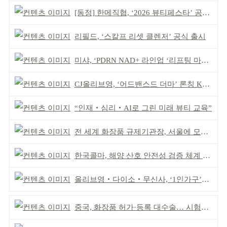
[동정] 한메직협, ‘2026 뷰티페스타’ 공동 주최
리필드, ‘스칼프 리셋 클렌저’ 공식 출시
미샤, ‘PDRN NAD+ 라인업 ‘리프팅 마스크’ 출시
CJ올리브영, ‘어드밴스드 더마’ 론칭 K더마 육성 박차
“인재‧심리‧AI로 그린 미래 뷰티 교육”
전 세계 화장품 규제기관장, 서울에 모인다
한국콜마, 해양 산호 안전성 검증 체계 구축
올리브영‧다이소‧무신사, ‘1인가구’가 이끈다
중국, 화장품 허가·등록 대수술… 시험자료 공용 허용