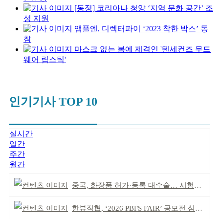
[동정] 코리아나 청양 ‘지역 문화 공간’ 조
성 지원
앰플엔, 디렉터파이 ‘2023 착한 박스’ 동
참
마스크 없는 봄에 제격인 '텐세컨즈 무드
웨어 립스틱'
인기기사 TOP 10
실시간
일간
주간
월간
중국, 화장품 허가·등록 대수술… 시험자료 공용 허용
한뷰직협, ‘2026 PBFS FAIR’ 공모전 심사 성료