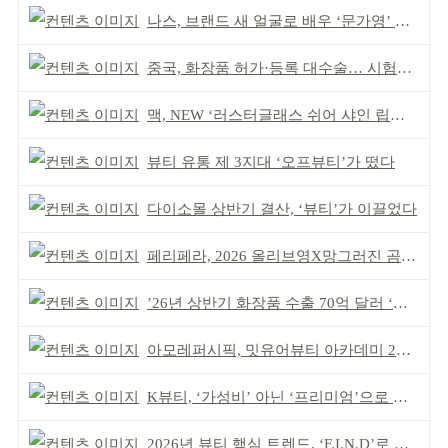
나스, 브랜드 새 얼굴로 배우 ‘문가영’ 발탁
중국, 화장품 허가·등록 대수술… 시험자료 공용 허용
맥, NEW ‘러스터글래스 쉬어 샤인 립스틱’ 출시
뷰티 유통 제 3지대 ‘오프뷰티’가 떴다
다이소몰 상반기 결산, ‘뷰티’가 이끌었다
페리페라, 2026 올리브영X망그러진 곰 콜라보
’26년 상반기 화장품 수출 70억 달러 ‘역대 최고’
아모레퍼시픽, 밋유어뷰티 아카데미 2기 발대식
K뷰티, ‘가성비’ 아닌 ‘프리미엄’으로 승부걸어야
2026년 뷰티 핵심 트렌드, ‘F.I.N.D’로 읽는다