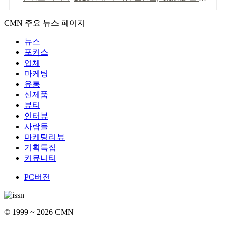
CMN 주요 뉴스 페이지
뉴스
포커스
업체
마케팅
유통
신제품
뷰티
인터뷰
사람들
마케팅리뷰
기획특집
커뮤니티
PC버전
© 1999 ~ 2026 CMN