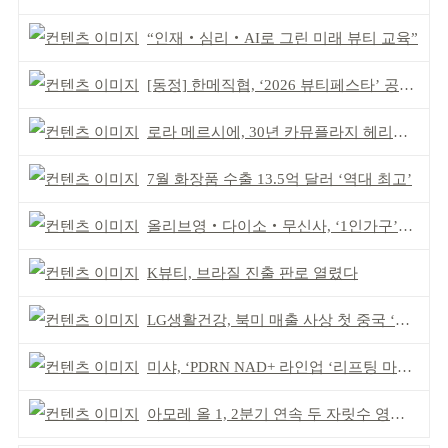
“인재‧심리‧AI로 그린 미래 뷰티 교육”
[동정] 한메직협, ‘2026 뷰티페스타’ 공동 주최
로라 메르시에, 30년 카뮤플라지 헤리티지 담아
7월 화장품 수출 13.5억 달러 ‘역대 최고’
올리브영‧다이소‧무신사, ‘1인가구’가 이끈다
K뷰티, 브라질 진출 판로 열렸다
LG생활건강, 북미 매출 사상 첫 중국 ‘추월’
미샤, ‘PDRN NAD+ 라인업 ‘리프팅 마스크’ 출시
아모레 올 1, 2분기 연속 두 자릿수 영업이익률 기록