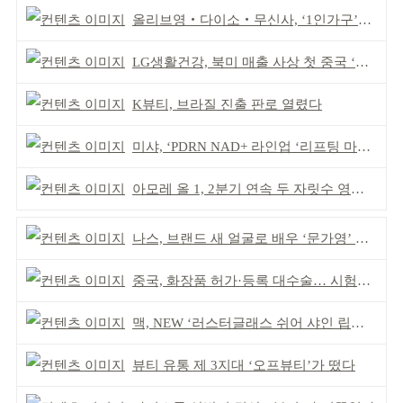
올리브영‧다이소‧무신사, ‘1인가구’가 이끈다
LG생활건강, 북미 매출 사상 첫 중국 ‘추월’
K뷰티, 브라질 진출 판로 열렸다
미샤, ‘PDRN NAD+ 라인업 ‘리프팅 마스크’ 출시
아모레 올 1, 2분기 연속 두 자릿수 영업이익률 기록
나스, 브랜드 새 얼굴로 배우 ‘문가영’ 발탁
중국, 화장품 허가·등록 대수술… 시험자료 공용 허용
맥, NEW ‘러스터글래스 쉬어 샤인 립스틱’ 출시
뷰티 유통 제 3지대 ‘오프뷰티’가 떴다