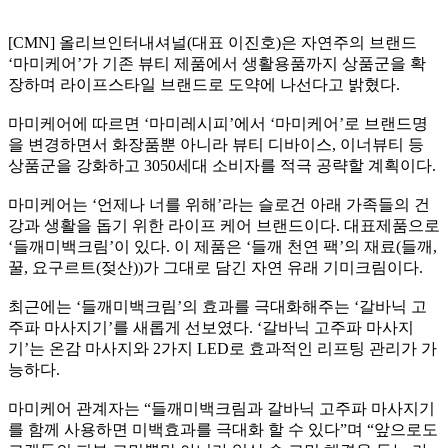
[CMN]
올리브인터내셔널
(
대표 이진호
)
은 자연주의 브랜드
‘
마미케어
’
가 기존 뷰티 제품에서 생활용품까지 상품군을 확
장하며 라이프스타일 브랜드로 도약에 나선다고 밝혔다
.
마미케어에 따르면
‘
마미레시피
’
에서
‘
마미케어
’
로 브랜드명
을 변경하면서 화장품뿐 아니라 뷰티 디바이스
,
이너뷰티 등
상품군을 강화하고
3050
세대 소비자를 적극 공략할 계획이다
.
마미케어는
‘
언제나 너를 위해
’
라는 슬로건 아래 가족들의 건
강과 생활을 돕기 위한 라이프 케어 브랜드이다
.
대표제품으로
‘
들깨미백크림
’
이 있다
.
이 제품은
‘
들깨 천연 팩
’
의 재료
(
들깨
,
꿀
,
요구르트
(
젖산
))
가 그대로 담긴 자연 유래 기미크림이다
.
최근에는
‘
들깨미백크림
’
의 효과를 극대화해주는
‘
갈바닉 고
주파 마사지기
’
를 새롭게 선보였다
. ‘
갈바닉 고주파 마사지
기
’
는 온감 마사지와
2
가지
LED
로 효과적인 리프팅 관리가 가
능하다
.
마미케어 관계자는
“
들깨미백크림과 갈바닉 고주파 마사지기
를 함께 사용하면 미백효과를 극대화 할 수 있다
”
며
“
앞으로도