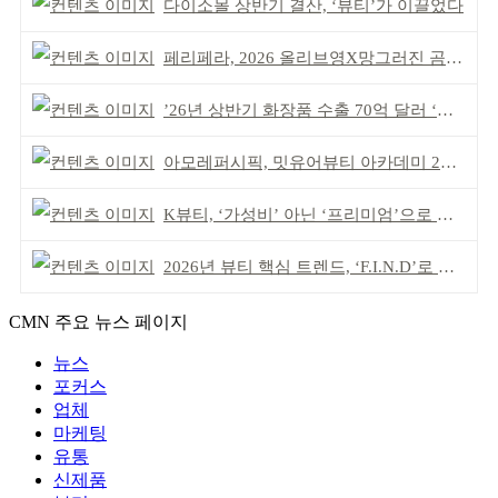
다이소몰 상반기 결산, ‘뷰티’가 이끌었다
페리페라, 2026 올리브영X망그러진 곰 콜라보
’26년 상반기 화장품 수출 70억 달러 ‘역대 최고’
아모레퍼시픽, 밋유어뷰티 아카데미 2기 발대식
K뷰티, ‘가성비’ 아닌 ‘프리미엄’으로 승부걸어야
2026년 뷰티 핵심 트렌드, ‘F.I.N.D’로 읽는다
CMN 주요 뉴스 페이지
뉴스
포커스
업체
마케팅
유통
신제품