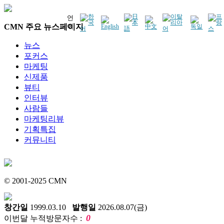
언
CMN 주요 뉴스페이지
어
뉴스
포커스
마케팅
신제품
뷰티
인터뷰
사람들
마케팅리뷰
기획특집
커뮤니티
© 2001-2025 CMN
창간일
1999.03.10
발행일
2026.08.07(금)
0
이번달 누적방문자수 :