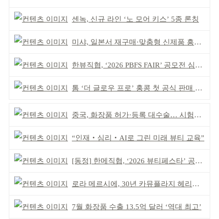
센녹, 신규 라인 ‘노 모어 키스’ 5종 론칭
미샤, 일본서 재구매·맞춤형 신제품 흥행 ‘쌍끌이’
한뷰직협, ‘2026 PBFS FAIR’ 공모전 심사 성료
톰 ‘더 글로우 프로’ 홍콩 첫 공식 판매 완판
중국, 화장품 허가·등록 대수술… 시험자료 공용 허용
“인재‧심리‧AI로 그린 미래 뷰티 교육”
[동정] 한메직협, ‘2026 뷰티페스타’ 공동 주최
로라 메르시에, 30년 카뮤플라지 헤리티지 담아
7월 화장품 수출 13.5억 달러 ‘역대 최고’