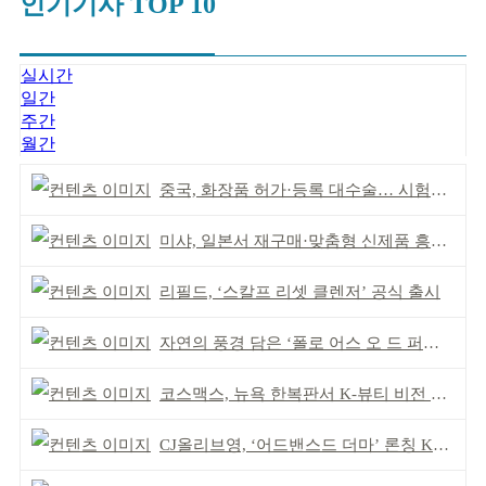
인기기사 TOP 10
실시간
일간
주간
월간
중국, 화장품 허가·등록 대수술… 시험자료 공용 허용
미샤, 일본서 재구매·맞춤형 신제품 흥행 ‘쌍끌이’
리필드, ‘스칼프 리셋 클렌저’ 공식 출시
자연의 풍경 담은 ‘폴로 어스 오 드 퍼퓸’ 4종 출시
코스맥스, 뉴욕 한복판서 K-뷰티 비전 제시
CJ올리브영, ‘어드밴스드 더마’ 론칭 K더마 육성 박차