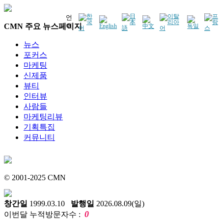
언
CMN 주요 뉴스페이지
어
뉴스
포커스
마케팅
신제품
뷰티
인터뷰
사람들
마케팅리뷰
기획특집
커뮤니티
© 2001-2025 CMN
창간일
1999.03.10
발행일
2026.08.09(일)
0
이번달 누적방문자수 :