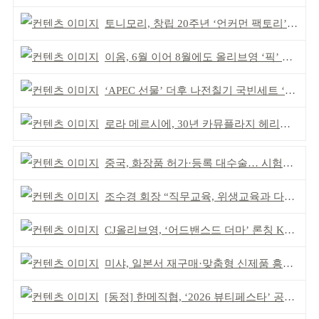
토니모리, 창립 20주년 ‘언커먼 팩토리’ 팝업 성료
이옴, 6월 이어 8월에도 올리브영 ‘픽’ 선정
‘APEC 선물’ 더후 나전칠기 국빈세트 ‘레드닷 어워드’ 본상
로라 메르시에, 30년 카뮤플라지 헤리티지 담아
중국, 화장품 허가·등록 대수술… 시험자료 공용 허용
조수경 회장 “직무교육, 위생교육과 다르다”
CJ올리브영, ‘어드밴스드 더마’ 론칭 K더마 육성 박차
미샤, 일본서 재구매·맞춤형 신제품 흥행 ‘쌍끌이’
[동정] 한메직협, ‘2026 뷰티페스타’ 공동 주최