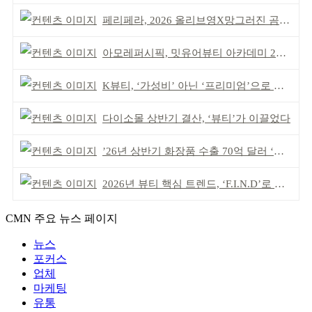
페리페라, 2026 올리브영X망그러진 곰 콜라보
아모레퍼시픽, 밋유어뷰티 아카데미 2기 발대식
K뷰티, ‘가성비’ 아닌 ‘프리미엄’으로 승부걸어야
다이소몰 상반기 결산, ‘뷰티’가 이끌었다
’26년 상반기 화장품 수출 70억 달러 ‘역대 최고’
2026년 뷰티 핵심 트렌드, ‘F.I.N.D’로 읽는다
CMN 주요 뉴스 페이지
뉴스
포커스
업체
마케팅
유통