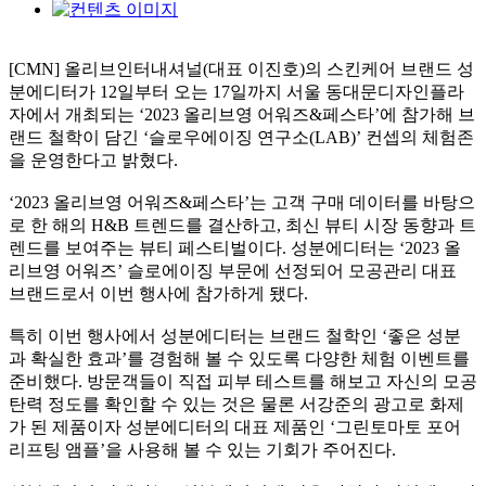
[CMN]
올리브인터내셔널
(
대표 이진호
)
의 스킨케어 브랜드 성
분에디터가
12
일부터 오는
17
일까지 서울 동대문디자인플라
자에서 개최되는
‘2023
올리브영 어워즈
&
페스타
’
에 참가해 브
랜드 철학이 담긴
‘
슬로우에이징 연구소
(LAB)’
컨셉의 체험존
을 운영한다고 밝혔다
.
‘2023
올리브영 어워즈
&
페스타
’
는 고객 구매 데이터를 바탕으
로 한 해의
H&B
트렌드를 결산하고
,
최신 뷰티 시장 동향과 트
렌드를 보여주는 뷰티 페스티벌이다
.
성분에디터는
‘2023
올
리브영 어워즈
’
슬로에이징 부문에 선정되어 모공관리 대표
브랜드로서 이번 행사에 참가하게 됐다
.
특히 이번 행사에서 성분에디터는 브랜드 철학인
‘
좋은 성분
과 확실한 효과
’
를 경험해 볼 수 있도록 다양한 체험 이벤트를
준비했다
.
방문객들이 직접 피부 테스트를 해보고 자신의 모공
탄력 정도를 확인할 수 있는 것은 물론 서강준의 광고로 화제
가 된 제품이자 성분에디터의 대표 제품인
‘
그린토마토 포어
리프팅 앰플
’
을 사용해 볼 수 있는 기회가 주어진다
.