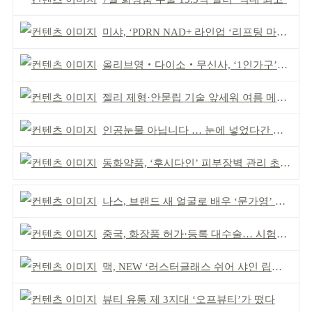
미샤, ‘PDRN NAD+ 라인업 ‘리프팅 마스크’ 출시
올리브영‧다이소‧무신사, ‘1인가구’가 이끈다
젤리 제형·안묻립 기술 앞세워 여름 메이크업 시장 공략
인공눈물 아닙니다 … 눈에 넣었다간 각막 손상
동화약품, ‘후시다인’ 피부장벽 관리 초점 ‘리브랜딩’
나스, 브랜드 새 얼굴로 배우 ‘문가영’ 발탁
중국, 화장품 허가·등록 대수술… 시험자료 공용 허용
맥, NEW ‘러스터글래스 쉬어 샤인 립스틱’ 출시
뷰티 유통 제 3지대 ‘오프뷰티’가 떴다