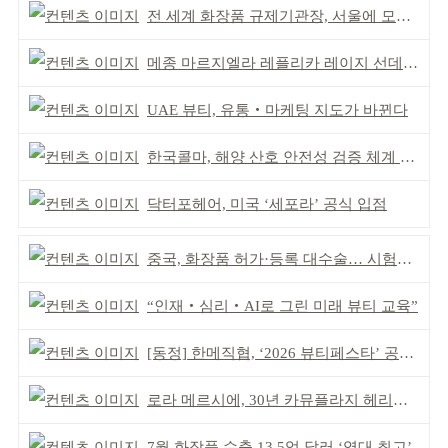
전 세계 화장품 규제기관장, 서울에 모인다
메종 마르지엘라 레플리카 레이지 선데이 모닝 디퓨저
UAE 뷰티, 유통‧마케팅 지도가 바뀐다
한국콜마, 해양 산호 안전성 검증 체계 구축
닥터포헤어, 미국 ‘세포라’ 공식 입점
중국, 화장품 허가·등록 대수술… 시험자료 공용 허용
“인재‧심리‧AI로 그린 미래 뷰티 교육”
[동정] 한메직협, ‘2026 뷰티페스타’ 공동 주최
로라 메르시에, 30년 카뮤플라지 헤리티지 담아
7월 화장품 수출 13.5억 달러 ‘역대 최고’