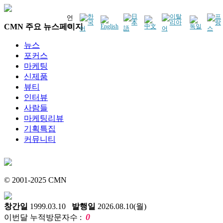
언
CMN 주요 뉴스페이지
어
뉴스
포커스
마케팅
신제품
뷰티
인터뷰
사람들
마케팅리뷰
기획특집
커뮤니티
© 2001-2025 CMN
창간일
1999.03.10
발행일
2026.08.10(월)
0
이번달 누적방문자수 :