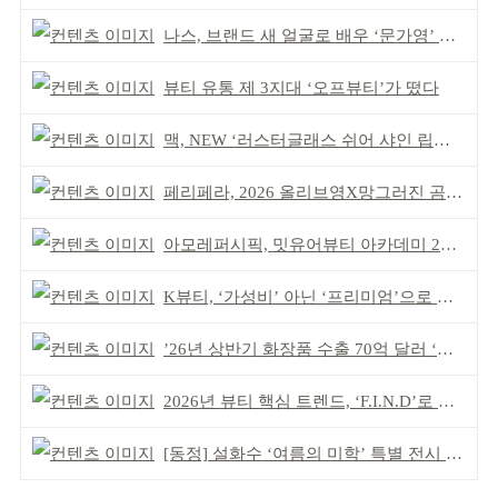
나스, 브랜드 새 얼굴로 배우 ‘문가영’ 발탁
뷰티 유통 제 3지대 ‘오프뷰티’가 떴다
맥, NEW ‘러스터글래스 쉬어 샤인 립스틱’ 출시
페리페라, 2026 올리브영X망그러진 곰 콜라보
아모레퍼시픽, 밋유어뷰티 아카데미 2기 발대식
K뷰티, ‘가성비’ 아닌 ‘프리미엄’으로 승부걸어야
’26년 상반기 화장품 수출 70억 달러 ‘역대 최고’
2026년 뷰티 핵심 트렌드, ‘F.I.N.D’로 읽는다
[동정] 설화수 ‘여름의 미학’ 특별 전시 개최