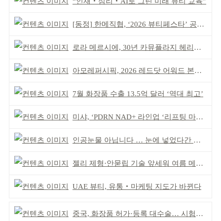
“인재‧심리‧AI로 그린 미래 뷰티 교육”
[동정] 한메직협, ‘2026 뷰티페스타’ 공동 주최
로라 메르시에, 30년 카뮤플라지 헤리티지 담아
아모레퍼시픽, 2026 레드닷 어워드 본상 2개 수상
7월 화장품 수출 13.5억 달러 ‘역대 최고’
미샤, ‘PDRN NAD+ 라인업 ‘리프팅 마스크’ 출시
인공눈물 아닙니다 … 눈에 넣었다간 각막 손상
젤리 제형·안묻립 기술 앞세워 여름 메이크업 시장 공략
UAE 뷰티, 유통‧마케팅 지도가 바뀐다
중국, 화장품 허가·등록 대수술… 시험자료 공용 허용