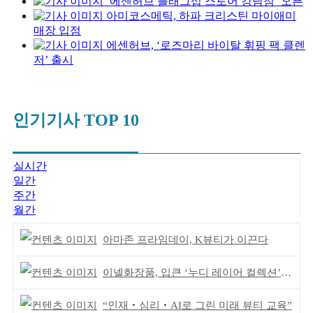
‘에센허브 플래그십 스토어 강남점’ 오픈
아미코스메틱, 하파 크리스틴 마이애미
매장 입점
에센허브, ‘로즈마리 바이탈 휘핑 팩 클렌
저’ 출시
인기기사 TOP 10
실시간
일간
주간
월간
아마존 프라임데이, K뷰티가 이끈다
이넬화장품, 입큰 ‘누디 레이어 컬렉션’ 출시
“인재‧심리‧AI로 그린 미래 뷰티 교육”