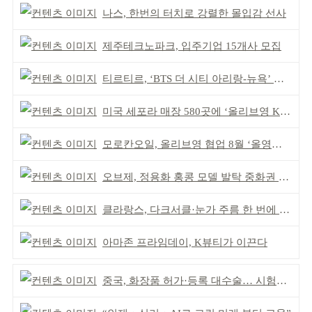
나스, 한번의 터치로 강렬한 몰입감 선사
제주테크노파크, 입주기업 15개사 모집
티르티르, ‘BTS 더 시티 아리랑-뉴욕’ 참여
미국 세포라 매장 580곳에 ‘올리브영 K뷰티에딧’ 론칭
모로칸오일, 올리브영 협업 8월 ‘올영픽’ 선정
오브제, 정용화 홍콩 모델 발탁 중화권 공략 강화
클라랑스, 다크서클·눈가 주름 한 번에 더블 케어
아마존 프라임데이, K뷰티가 이끈다
중국, 화장품 허가·등록 대수술… 시험자료 공용 허용