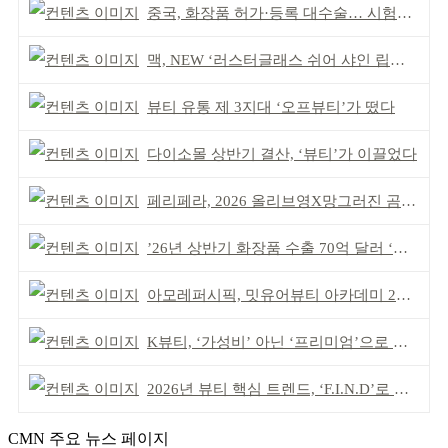
중국, 화장품 허가·등록 대수술… 시험자료 공용 허용
맥, NEW ‘러스터글래스 쉬어 샤인 립스틱’ 출시
뷰티 유통 제 3지대 ‘오프뷰티’가 떴다
다이소몰 상반기 결산, ‘뷰티’가 이끌었다
페리페라, 2026 올리브영X망그러진 곰 콜라보
’26년 상반기 화장품 수출 70억 달러 ‘역대 최고’
아모레퍼시픽, 밋유어뷰티 아카데미 2기 발대식
K뷰티, ‘가성비’ 아닌 ‘프리미엄’으로 승부걸어야
2026년 뷰티 핵심 트렌드, ‘F.I.N.D’로 읽는다
CMN 주요 뉴스 페이지