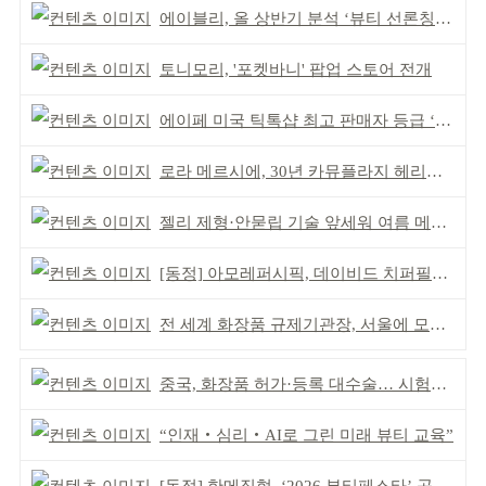
에이블리, 올 상반기 분석 ‘뷰티 선론칭 거점’ 안착
토니모리, '포켓바니' 팝업 스토어 전개
에이페 미국 틱톡샵 최고 판매자 등급 ‘Tier 5’ 달성
로라 메르시에, 30년 카뮤플라지 헤리티지 담아
젤리 제형·안묻립 기술 앞세워 여름 메이크업 시장 공략
[동정] 아모레퍼시픽, 데이비드 치퍼필드 초청 강연
전 세계 화장품 규제기관장, 서울에 모인다
중국, 화장품 허가·등록 대수술… 시험자료 공용 허용
“인재‧심리‧AI로 그린 미래 뷰티 교육”