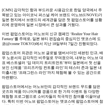
[CMN] 감각적인 향과 부드러운 사용감으로 한일 양국에서 주
목받고 있는 아이코닉 퍼스널 케어 브랜드 어노브(UNOVE)가
일본 현지에서 브랜드의 세계관을 담은 첫 팝업스토어를 성황
리에 운영하며 일본 시장에서 큰 성과를 거뒀다.
이번 팝업스토어는 어노브의 신규 캠페인 ‘Realize Your Hair
Fantasy’를 주제로, 일본 뷰티 편집숍의 중심지인 앳코스메 도
쿄(@cosme TOKYO)에서 지난 18일부터 7일간 진행되었다.
팝업스토어 외관은 어노브 글로벌 앰버서더인 세븐틴 민규, 배
우 노윤서의 감각적인 비주얼로 꾸며졌으며, 내부는 어노브 대
표 베스트셀러 ‘딥 데미지 트리트먼트’부터 일본에서 첫 선을
보인 신제품 ‘프리즈카밍 컨트롤 라인’의 테스터 존과 일본 내
미출시된 ‘프래그런스 라인’까지 체험해 볼 수 있는 공간으로
마련됐다.
팝업스토어에서는 어노브만의 감각적인 브랜드 무드를 담은
굿즈와 제품 미니어처를 경품으로 한 가챠 이벤트 등 다양한
체험형 프로그램으로 소비자들의 적극적인 참여를 이끌어냈
다. 특히 이번 어노브 팝업스토어는 앳코스메 팝업스토어에 참