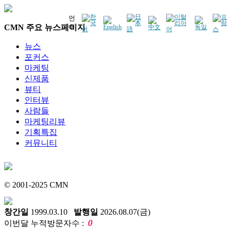
언
CMN 주요 뉴스페이지
어
뉴스
포커스
마케팅
신제품
뷰티
인터뷰
사람들
마케팅리뷰
기획특집
커뮤니티
© 2001-2025 CMN
창간일
1999.03.10
발행일
2026.08.07(금)
0
이번달 누적방문자수 :