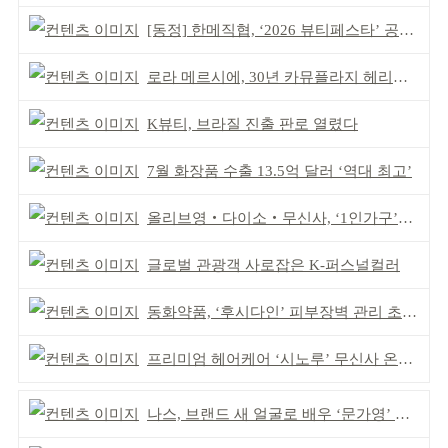
[동정] 한메직협, ‘2026 뷰티페스타’ 공동 주최
로라 메르시에, 30년 카뮤플라지 헤리티지 담아
K뷰티, 브라질 진출 판로 열렸다
7월 화장품 수출 13.5억 달러 ‘역대 최고’
올리브영‧다이소‧무신사, ‘1인가구’가 이끈다
글로벌 관광객 사로잡은 K-퍼스널컬러
동화약품, ‘후시다인’ 피부장벽 관리 초점 ‘리브랜딩’
프리미엄 헤어케어 ‘시노루’ 무신사 온라인 입점
나스, 브랜드 새 얼굴로 배우 ‘문가영’ 발탁