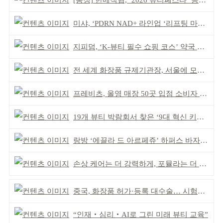
[동정] 한메직협, ‘2026 뷰티페스타’ 공동 주최
미샤, ‘PDRN NAD+ 라인업 ‘리프팅 마스크’ 출시
지피덤, ‘K-뷰티 필수 쇼핑 코스’ 약국 공략
전 세계 화장품 규제기관장, 서울에 모인다
프레비츠, 올영 매장 50곳 입점 소비자 접점 강화
19개 뷰티 박람회서 찾은 ‘9대 혁신 키워드’
랑방 ‘에끌라 드 아르페쥬’ 하퍼스 바자 화보 공개
손상 케어는 더 강력하게, 포뮬라는 더 산뜻하게!
중국, 화장품 허가·등록 대수술… 시험자료 공용 허용
“인재‧심리‧AI로 그린 미래 뷰티 교육”