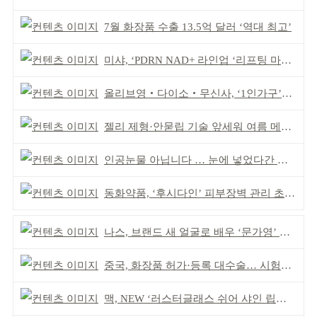
7월 화장품 수출 13.5억 달러 ‘역대 최고’
미샤, ‘PDRN NAD+ 라인업 ‘리프팅 마스크’ 출시
올리브영‧다이소‧무신사, ‘1인가구’가 이끈다
젤리 제형·안묻립 기술 앞세워 여름 메이크업 시장 공략
인공눈물 아닙니다 … 눈에 넣었다간 각막 손상
동화약품, ‘후시다인’ 피부장벽 관리 초점 ‘리브랜딩’
나스, 브랜드 새 얼굴로 배우 ‘문가영’ 발탁
중국, 화장품 허가·등록 대수술… 시험자료 공용 허용
맥, NEW ‘러스터글래스 쉬어 샤인 립스틱’ 출시