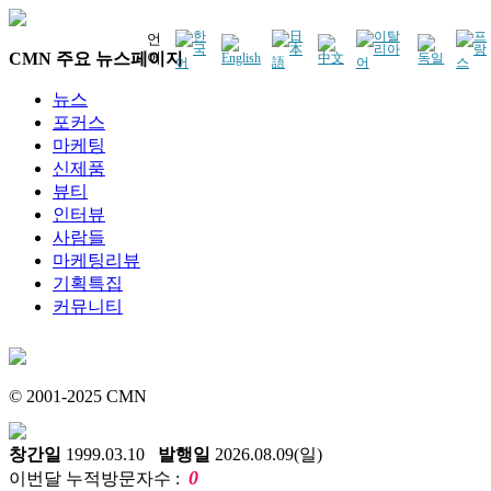
언
CMN 주요 뉴스페이지
어
뉴스
포커스
마케팅
신제품
뷰티
인터뷰
사람들
마케팅리뷰
기획특집
커뮤니티
© 2001-2025 CMN
창간일
1999.03.10
발행일
2026.08.09(일)
0
이번달 누적방문자수 :