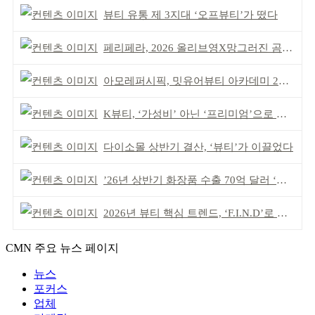
뷰티 유통 제 3지대 ‘오프뷰티’가 떴다
페리페라, 2026 올리브영X망그러진 곰 콜라보
아모레퍼시픽, 밋유어뷰티 아카데미 2기 발대식
K뷰티, ‘가성비’ 아닌 ‘프리미엄’으로 승부걸어야
다이소몰 상반기 결산, ‘뷰티’가 이끌었다
’26년 상반기 화장품 수출 70억 달러 ‘역대 최고’
2026년 뷰티 핵심 트렌드, ‘F.I.N.D’로 읽는다
CMN 주요 뉴스 페이지
뉴스
포커스
업체