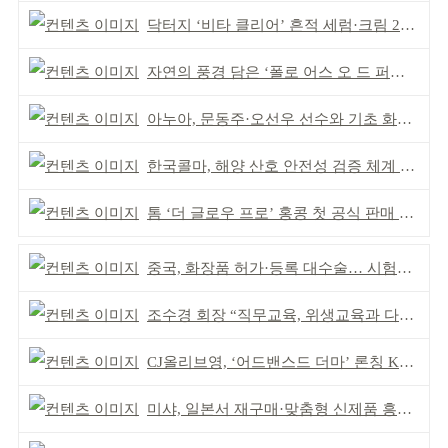
닥터지 ‘비타 클리어’ 흔적 세럼·크림 2종 출시
자연의 풍경 담은 ‘폴로 어스 오 드 퍼퓸’ 4종 출시
아누아, 문동주·오선우 선수와 기초 화장품 기부
한국콜마, 해양 산호 안전성 검증 체계 구축
톰 ‘더 글로우 프로’ 홍콩 첫 공식 판매 완판
중국, 화장품 허가·등록 대수술… 시험자료 공용 허용
조수경 회장 “직무교육, 위생교육과 다르다”
CJ올리브영, ‘어드밴스드 더마’ 론칭 K더마 육성 박차
미샤, 일본서 재구매·맞춤형 신제품 흥행 ‘쌍끌이’