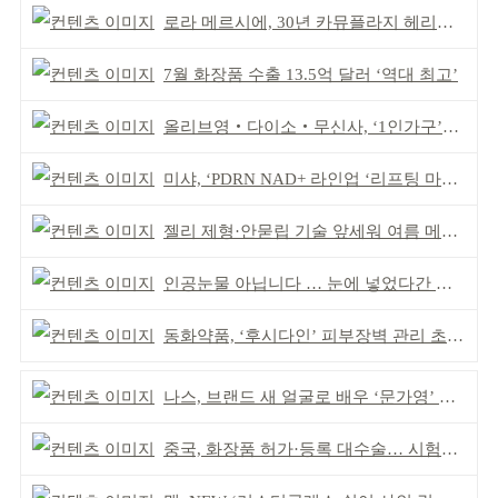
로라 메르시에, 30년 카뮤플라지 헤리티지 담아
7월 화장품 수출 13.5억 달러 ‘역대 최고’
올리브영‧다이소‧무신사, ‘1인가구’가 이끈다
미샤, ‘PDRN NAD+ 라인업 ‘리프팅 마스크’ 출시
젤리 제형·안묻립 기술 앞세워 여름 메이크업 시장 공략
인공눈물 아닙니다 … 눈에 넣었다간 각막 손상
동화약품, ‘후시다인’ 피부장벽 관리 초점 ‘리브랜딩’
나스, 브랜드 새 얼굴로 배우 ‘문가영’ 발탁
중국, 화장품 허가·등록 대수술… 시험자료 공용 허용