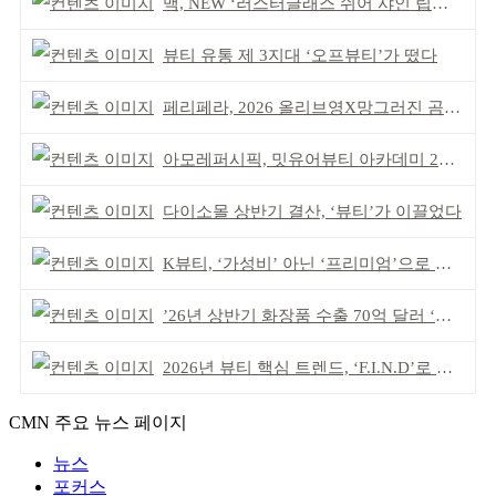
맥, NEW ‘러스터글래스 쉬어 샤인 립스틱’ 출시
뷰티 유통 제 3지대 ‘오프뷰티’가 떴다
페리페라, 2026 올리브영X망그러진 곰 콜라보
아모레퍼시픽, 밋유어뷰티 아카데미 2기 발대식
다이소몰 상반기 결산, ‘뷰티’가 이끌었다
K뷰티, ‘가성비’ 아닌 ‘프리미엄’으로 승부걸어야
’26년 상반기 화장품 수출 70억 달러 ‘역대 최고’
2026년 뷰티 핵심 트렌드, ‘F.I.N.D’로 읽는다
CMN 주요 뉴스 페이지
뉴스
포커스