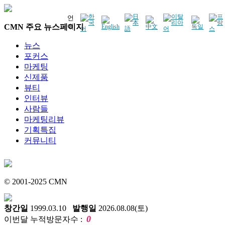
언
CMN 주요 뉴스페이지
어
뉴스
포커스
마케팅
신제품
뷰티
인터뷰
사람들
마케팅리뷰
기획특집
커뮤니티
© 2001-2025 CMN
창간일
1999.03.10
발행일
2026.08.08(토)
0
이번달 누적방문자수 :