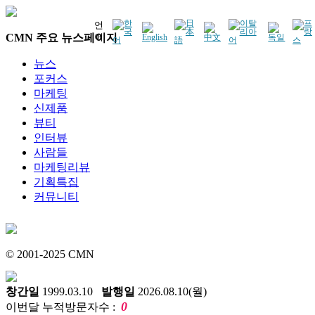
언
CMN 주요 뉴스페이지
어
뉴스
포커스
마케팅
신제품
뷰티
인터뷰
사람들
마케팅리뷰
기획특집
커뮤니티
© 2001-2025 CMN
창간일
1999.03.10
발행일
2026.08.10(월)
0
이번달 누적방문자수 :