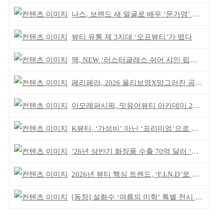
나스, 브랜드 새 얼굴로 배우 ‘문가영’ 발탁
뷰티 유통 제 3지대 ‘오프뷰티’가 떴다
맥, NEW ‘러스터글래스 쉬어 샤인 립스틱’ 출시
페리페라, 2026 올리브영X망그러진 곰 콜라보
아모레퍼시픽, 밋유어뷰티 아카데미 2기 발대식
K뷰티, ‘가성비’ 아닌 ‘프리미엄’으로 승부걸어야
’26년 상반기 화장품 수출 70억 달러 ‘역대 최고’
2026년 뷰티 핵심 트렌드, ‘F.I.N.D’로 읽는다
[동정] 설화수 ‘여름의 미학’ 특별 전시 개최