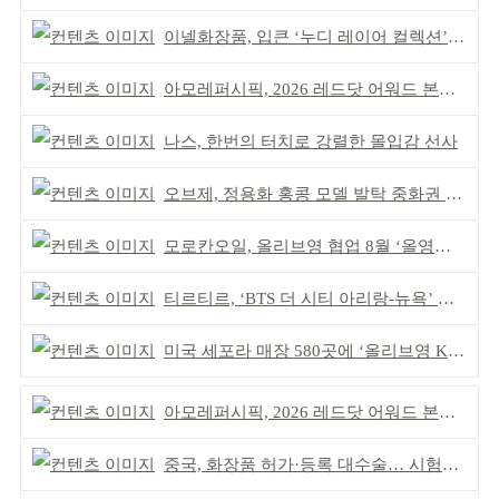
이넬화장품, 입큰 ‘누디 레이어 컬렉션’ 출시
아모레퍼시픽, 2026 레드닷 어워드 본상 2개 수상
나스, 한번의 터치로 강렬한 몰입감 선사
오브제, 정용화 홍콩 모델 발탁 중화권 공략 강화
모로칸오일, 올리브영 협업 8월 ‘올영픽’ 선정
티르티르, ‘BTS 더 시티 아리랑-뉴욕’ 참여
미국 세포라 매장 580곳에 ‘올리브영 K뷰티에딧’ 론칭
아모레퍼시픽, 2026 레드닷 어워드 본상 2개 수상
중국, 화장품 허가·등록 대수술… 시험자료 공용 허용