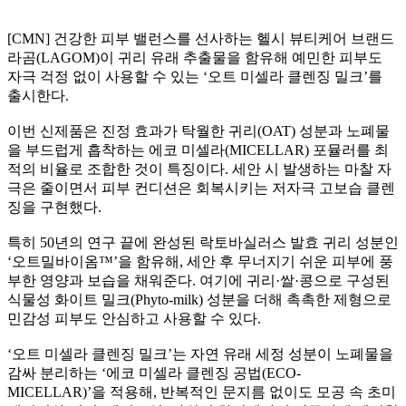
[CMN] 건강한 피부 밸런스를 선사하는 헬시 뷰티케어 브랜드
라곰(LAGOM)이 귀리 유래 추출물을 함유해 예민한 피부도
자극 걱정 없이 사용할 수 있는 ‘오트 미셀라 클렌징 밀크’를
출시한다.
이번 신제품은 진정 효과가 탁월한 귀리(OAT) 성분과 노폐물
을 부드럽게 흡착하는 에코 미셀라(MICELLAR) 포뮬러를 최
적의 비율로 조합한 것이 특징이다. 세안 시 발생하는 마찰 자
극은 줄이면서 피부 컨디션은 회복시키는 저자극 고보습 클렌
징을 구현했다.
특히 50년의 연구 끝에 완성된 락토바실러스 발효 귀리 성분인
‘오트밀바이옴™’을 함유해, 세안 후 무너지기 쉬운 피부에 풍
부한 영양과 보습을 채워준다. 여기에 귀리·쌀·콩으로 구성된
식물성 화이트 밀크(Phyto-milk) 성분을 더해 촉촉한 제형으로
민감성 피부도 안심하고 사용할 수 있다.
‘오트 미셀라 클렌징 밀크’는 자연 유래 세정 성분이 노폐물을
감싸 분리하는 ‘에코 미셀라 클렌징 공법(ECO-
MICELLAR)’을 적용해, 반복적인 문지름 없이도 모공 속 초미