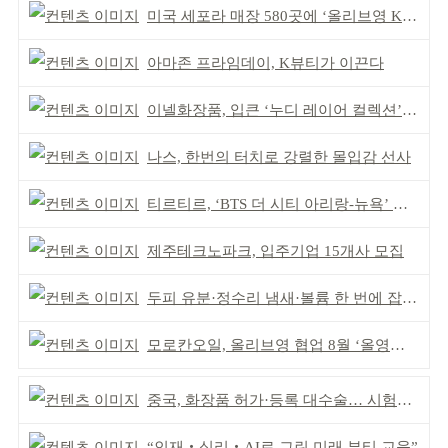
미국 세포라 매장 580곳에 ‘올리브영 K뷰티에딧’ 론칭
아마존 프라임데이, K뷰티가 이끈다
이넬화장품, 입큰 ‘누디 레이어 컬렉션’ 출시
나스, 한번의 터치로 강렬한 몰입감 선사
티르티르, ‘BTS 더 시티 아리랑-뉴욕’ 참여
제주테크노파크, 입주기업 15개사 모집
두피 유분·정수리 냄새·볼륨 한 번에 잡는다
모로칸오일, 올리브영 협업 8월 ‘올영픽’ 선정
중국, 화장품 허가·등록 대수술… 시험자료 공용 허용
“인재‧심리‧AI로 그린 미래 뷰티 교육”