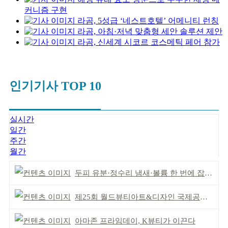
커니즘 구현
라곰, 5성급 ‘네스트호텔’ 어메니티 런칭
라곰, 아침·저녁 맞춤형 세안 솔루션 제안
라곰, 신세계 시코르 코스메틱 페어 참가
인기기사 TOP 10
실시간
일간
주간
월간
두피 유분·정수리 냄새·볼륨 한 번에 잡는다
제25회 월드뷰티아트&디자인 국제공모전 시상식 성황
아마존 프라임데이, K뷰티가 이끈다