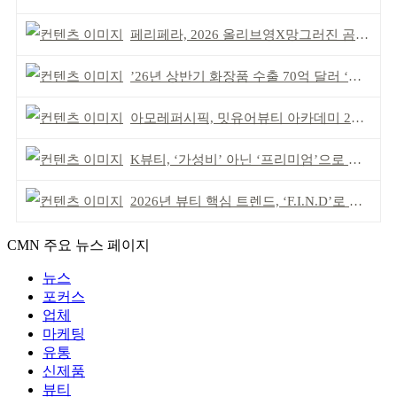
페리페라, 2026 올리브영X망그러진 곰 콜라보
’26년 상반기 화장품 수출 70억 달러 ‘역대 최고’
아모레퍼시픽, 밋유어뷰티 아카데미 2기 발대식
K뷰티, ‘가성비’ 아닌 ‘프리미엄’으로 승부걸어야
2026년 뷰티 핵심 트렌드, ‘F.I.N.D’로 읽는다
CMN 주요 뉴스 페이지
뉴스
포커스
업체
마케팅
유통
신제품
뷰티