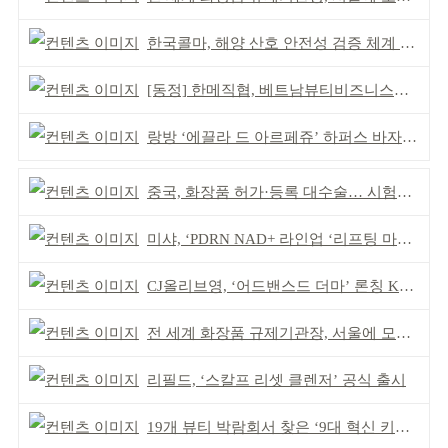
한국콜마, 해양 산호 안전성 검증 체계 구축
[동정] 한메직협, 베트남뷰티비즈니스협회와 MOU
랑방 ‘에끌라 드 아르페쥬’ 하퍼스 바자 화보 공개
중국, 화장품 허가·등록 대수술… 시험자료 공용 허용
미샤, ‘PDRN NAD+ 라인업 ‘리프팅 마스크’ 출시
CJ올리브영, ‘어드밴스드 더마’ 론칭 K더마 육성 박차
전 세계 화장품 규제기관장, 서울에 모인다
리필드, ‘스칼프 리셋 클렌저’ 공식 출시
19개 뷰티 박람회서 찾은 ‘9대 혁신 키워드’