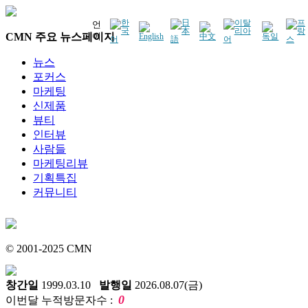
언
CMN 주요 뉴스페이지
어
뉴스
포커스
마케팅
신제품
뷰티
인터뷰
사람들
마케팅리뷰
기획특집
커뮤니티
© 2001-2025 CMN
창간일
1999.03.10
발행일
2026.08.07(금)
0
이번달 누적방문자수 :