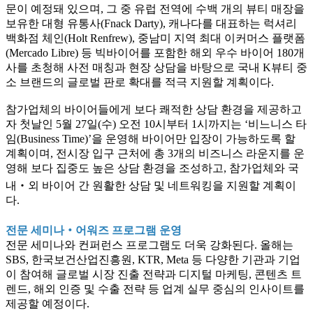
문이 예정돼 있으며, 그 중 유럽 전역에 수백 개의 뷰티 매장을
보유한 대형 유통사(Fnack Darty), 캐나다를 대표하는 럭셔리
백화점 체인(Holt Renfrew), 중남미 지역 최대 이커머스 플랫폼
(Mercado Libre) 등 빅바이어를 포함한 해외 우수 바이어 180개
사를 초청해 사전 매칭과 현장 상담을 바탕으로 국내 K뷰티 중
소 브랜드의 글로벌 판로 확대를 적극 지원할 계획이다.
참가업체의 바이어들에게 보다 쾌적한 상담 환경을 제공하고
자 첫날인 5월 27일(수) 오전 10시부터 1시까지는 ‘비느니스 타
임(Business Time)’을 운영해 바이어만 입장이 가능하도록 할
계획이며, 전시장 입구 근처에 총 3개의 비즈니스 라운지를 운
영해 보다 집중도 높은 상담 환경을 조성하고, 참가업체와 국
내‧외 바이어 간 원활한 상담 및 네트워킹을 지원할 계획이
다.
전문 세미나‧어워즈 프로그램 운영
전문 세미나와 컨퍼런스 프로그램도 더욱 강화된다. 올해는
SBS, 한국보건산업진흥원, KTR, Meta 등 다양한 기관과 기업
이 참여해 글로벌 시장 진출 전략과 디지털 마케팅, 콘텐츠 트
렌드, 해외 인증 및 수출 전략 등 업계 실무 중심의 인사이트를
제공할 예정이다.