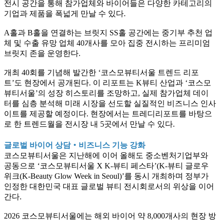
전시 공간을 통해 참가업체와 바이어들은 다양한 카테고리의
기업과 제품을 폭넓게 만날 수 있다.
A홀과 B홀을 연결하는 브릿지 SS홀 공간에는 중기부 추천 업
체 및 수출 유망 업체 40개사를 모아 집중 전시하는 프리미엄
브릿지 존을 운영한다.
개최 40회를 기념해 발간한 ‘코스모뷰티서울 트렌드 리포
트’도 현장에서 공개된다. 이 리포트는 K뷰티 산업과 ‘코스모
뷰티서울’의 성장 히스토리를 조망하고, 실제 참가업체 데이
터를 심층 분석해 미래 시장을 선도할 실질적인 비즈니스 인사
이트를 제공할 예정이다. 현장에서는 트레디리포트를 바탕으
로 한 트렌드월을 전시장 내 5곳에서 만날 수 있다.
글로벌 바이어 상담‧비즈니스 기능 강화
코스모뷰티서울은 지난해에 이어 올해도 중소벤처기업부와
공동으로 ‘코스모뷰티서울 X K-뷰티 페스타’(K-뷰티 글로우
위크(K-Beauty Glow Week in Seoul)’를 동시 개최하며 정부가
인정한 대한민국 대표 글로벌 뷰티 전시회로서의 위상을 이어
간다.
2026 코스모뷰티서울에는 해외 바이어 약 8,000개사의 현장 방