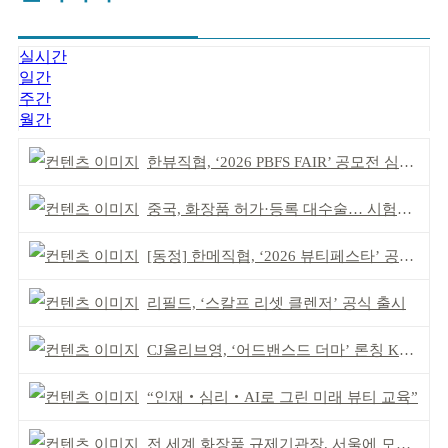
실시간
일간
주간
월간
한뷰직협, ‘2026 PBFS FAIR’ 공모전 심사 성료
중국, 화장품 허가·등록 대수술… 시험자료 공용 허용
[동정] 한메직협, ‘2026 뷰티페스타’ 공동 주최
리필드, ‘스칼프 리셋 클렌저’ 공식 출시
CJ올리브영, ‘어드밴스드 더마’ 론칭 K더마 육성 박차
“인재‧심리‧AI로 그린 미래 뷰티 교육”
전 세계 화장품 규제기관장, 서울에 모인다