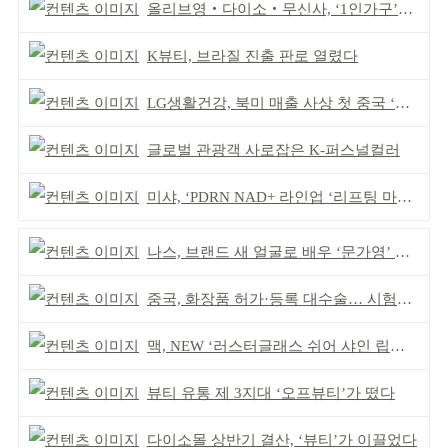
올리브영‧다이소‧무신사, ‘1인가구’가 이끈다
K뷰티, 브라질 진출 판로 열렸다
LG생활건강, 북미 매출 사상 첫 중국 ‘추월’
글로벌 관광객 사로잡은 K-퍼스널컬러
미샤, ‘PDRN NAD+ 라인업 ‘리프팅 마스크’ 출시
나스, 브랜드 새 얼굴로 배우 ‘문가영’ 발탁
중국, 화장품 허가·등록 대수술… 시험자료 공용 허용
맥, NEW ‘러스터글래스 쉬어 샤인 립스틱’ 출시
뷰티 유통 제 3지대 ‘오프뷰티’가 떴다
다이소몰 상반기 결산, ‘뷰티’가 이끌었다