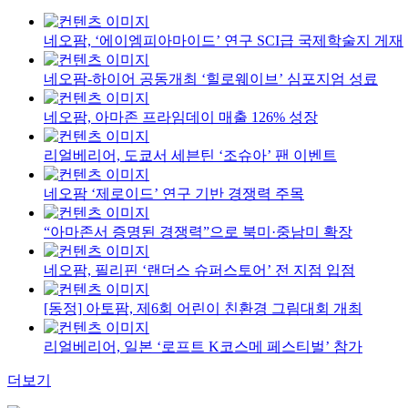
네오팜, ‘에이엠피아마이드’ 연구 SCI급 국제학술지 게재
네오팜-하이어 공동개최 ‘힐로웨이브’ 심포지엄 성료
네오팜, 아마존 프라임데이 매출 126% 성장
리얼베리어, 도쿄서 세븐틴 ‘조슈아’ 팬 이벤트
네오팜 ‘제로이드’ 연구 기반 경쟁력 주목
“아마존서 증명된 경쟁력”으로 북미·중남미 확장
네오팜, 필리핀 ‘랜더스 슈퍼스토어’ 전 지점 입점
[동정] 아토팜, 제6회 어린이 친환경 그림대회 개최
리얼베리어, 일본 ‘로프트 K코스메 페스티벌’ 참가
더보기