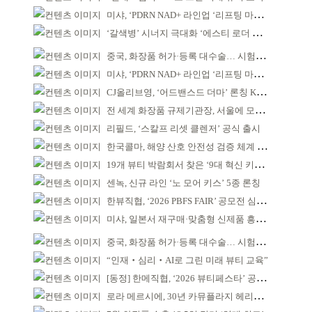
미샤, ‘PDRN NAD+ 라인업 ‘리프팅 마스크’ 출시
‘갈색병’ 시너지 극대화 ‘에스티 로더 스킨부스터’ 출시
중국, 화장품 허가·등록 대수술… 시험자료 공용 허용
미샤, ‘PDRN NAD+ 라인업 ‘리프팅 마스크’ 출시
CJ올리브영, ‘어드밴스드 더마’ 론칭 K더마 육성 박차
전 세계 화장품 규제기관장, 서울에 모인다
리필드, ‘스칼프 리셋 클렌저’ 공식 출시
한국콜마, 해양 산호 안전성 검증 체계 구축
19개 뷰티 박람회서 찾은 ‘9대 혁신 키워드’
센녹, 신규 라인 ‘노 모어 키스’ 5종 론칭
한뷰직협, ‘2026 PBFS FAIR’ 공모전 심사 성료
미샤, 일본서 재구매·맞춤형 신제품 흥행 ‘쌍끌이’
중국, 화장품 허가·등록 대수술… 시험자료 공용 허용
“인재‧심리‧AI로 그린 미래 뷰티 교육”
[동정] 한메직협, ‘2026 뷰티페스타’ 공동 주최
로라 메르시에, 30년 카뮤플라지 헤리티지 담아