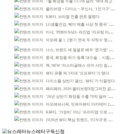
7월 화장품 수출 13.5억 달러 ‘역대 최고’
올리브영‧다이소‧무신사, ‘1인가구’가 이끈다
K뷰티, 브라질 진출 판로 열렸다
LG생활건강, 북미 매출 사상 첫 중국 ‘추월’
미샤, ‘PDRN NAD+ 라인업 ‘리프팅 마스크’ 출시
아모레 올 1, 2분기 연속 두 자릿수 영업이익률 기록
나스, 브랜드 새 얼굴로 배우 ‘문가영’ 발탁
중국, 화장품 허가·등록 대수술… 시험자료 공용 허용
맥, NEW ‘러스터글래스 쉬어 샤인 립스틱’ 출시
뷰티 유통 제 3지대 ‘오프뷰티’가 떴다
다이소몰 상반기 결산, ‘뷰티’가 이끌었다
페리페라, 2026 올리브영X망그러진 곰 콜라보
’26년 상반기 화장품 수출 70억 달러 ‘역대 최고’
아모레퍼시픽, 밋유어뷰티 아카데미 2기 발대식
K뷰티, ‘가성비’ 아닌 ‘프리미엄’으로 승부걸어야
2026년 뷰티 핵심 트렌드, ‘F.I.N.D’로 읽는다
뉴스레터구독신청