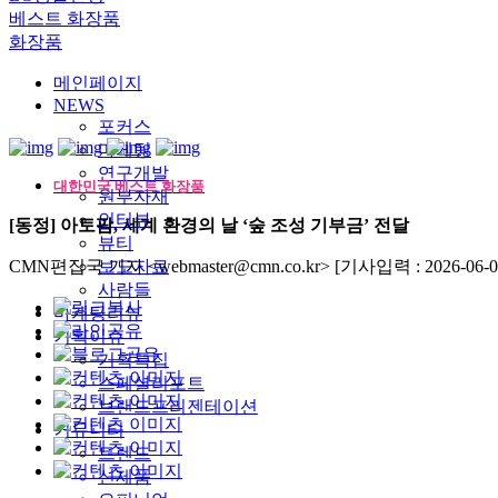
베스트 화장품
화장품
메인페이지
NEWS
포커스
마케팅
연구개발
대한민국 베스트 화장품
원부자재
인터뷰
[동정] 아토팜, 세계 환경의 날 ‘숲 조성 기부금’ 전달
뷰티
CMN편집국 기자 <webmaster@cmn.co.kr>
보도자료
[기사입력 : 2026-06-0
사람들
마케팅리뷰
기획이슈
기획특집
스페셜리포트
브랜드프리젠테이션
커뮤니티
트렌드
신제품