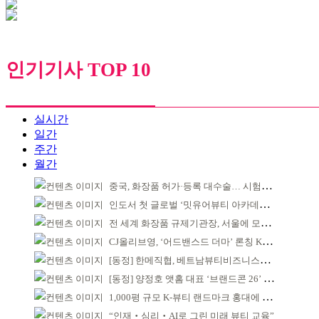
인기기사 TOP 10
실시간
일간
주간
월간
중국, 화장품 허가·등록 대수술… 시험자료 공용 허용
인도서 첫 글로벌 ‘밋유어뷰티 아카데미’ 출범
전 세계 화장품 규제기관장, 서울에 모인다
CJ올리브영, ‘어드밴스드 더마’ 론칭 K더마 육성 박차
[동정] 한메직협, 베트남뷰티비즈니스협회와 MOU
[동정] 양정호 앳홈 대표 ‘브랜드콘 26’ 강연
1,000평 규모 K-뷰티 랜드마크 홍대에 뜬다
“인재‧심리‧AI로 그린 미래 뷰티 교육”