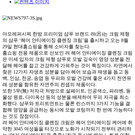
아모레퍼시픽 한방 프리미엄 샴푸 브랜드 려
(
呂
)
는 크림 제형
의 샴푸
‘
헤어 안티에이징 클렌징 크림
’
을 출시하고 오는
8
월
29
일 현대홈쇼핑을 통해 소비자를 찾는다
.
홈쇼핑 전용 제품으로 선보인 려 헤어 안티에이징 클렌징 크림
은 미세 입자의 크림 제형 샴푸로 모발 깊숙이 영양 성분을 전
달해 헤어를 젊고 건강하게 가꿔주는 것이 특징이다
.
자연에서
찾은
12
가지 자생초 성분을 담아 헤어 보습과 재생을 돕고 동
백
,
인삼
,
천궁
,
송엽 등 두피와 모발 건강에 좋은
4
가지 천연유
래 성분을 함유한 자연주의 컨셉의 제품이다
.
또한
5
무
(
無
)
저자극 처방으로 설페이트
,
인공색소
,
파라벤
,
동
물성 원료
,
다이옥산 등의 성분을 배제하여 두피 자극을 최소
화했다
.
샴푸와 트리트먼트는 물론 린스까지
3
가지 기능을 결
합해 영양을 공급하는 동시에 모발 코팅까지 한 번에 가능하다
는 것도 장점이다
.
려 헤어 안티에이징 클렌징 크림은 헤어 안티에이징 케어에 취
약한
3045
여성들을 타깃으로 노화가 시작되기 전부터 관리하