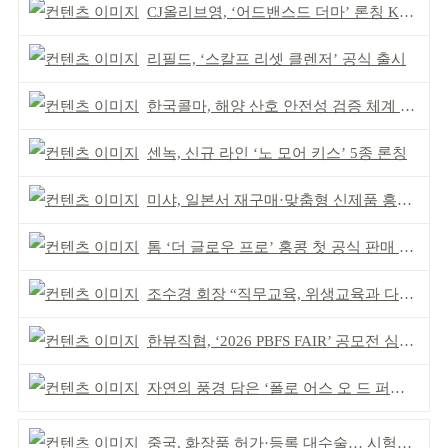
CJ올리브영, ‘어드밴스드 더마’ 론칭 K더마 육성 박차
리필드, ‘스칼프 리셋 클렌저’ 공식 출시
한국콜마, 해양 산호 안전성 검증 체계 구축
센녹, 신규 라인 ‘노 모어 키스’ 5종 론칭
미샤, 일본서 재구매·맞춤형 신제품 흥행 ‘쌍끌이’
톰 ‘더 글로우 프로’ 홍콩 첫 공식 판매 완판
조수경 회장 “직무교육, 위생교육과 다르다”
한뷰직협, ‘2026 PBFS FAIR’ 공모전 심사 성료
자연의 풍경 담은 ‘폴로 어스 오 드 퍼퓸’ 4종 출시
중국, 화장품 허가·등록 대수술… 시험자료 공용 허용