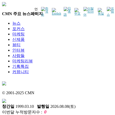
언
CMN 주요 뉴스페이지
어
뉴스
포커스
마케팅
신제품
뷰티
인터뷰
사람들
마케팅리뷰
기획특집
커뮤니티
© 2001-2025 CMN
창간일
1999.03.10
발행일
2026.08.08(토)
0
이번달 누적방문자수 :