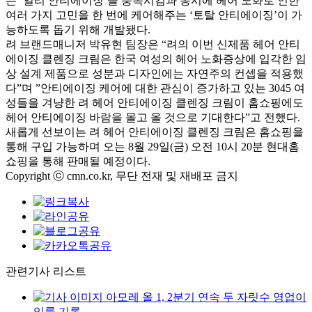
는
‘
얼리 안티에이징
’
을 충족시킴과 동시에 헤어 노화로 인한
여러 가지 고민을 한 번에 케어해주는
‘
토탈 안티에이징
’
이 가
능하도록 돕기 위해 개발됐다
.
려 브랜드매니저 박유현 팀장은
“
려의 이번 신제품 헤어 안티
에이징 클렌징 크림은 한국 여성의 헤어 노화증상에 입각한 임
상 설계 제품으로 성분과 디자인에는 자연주의 컨셉을 적용했
다
”
며
”
안티에이징 케어에 대한 관심이 증가하고 있는
3045
여
성들을 겨냥한 려 헤어 안티에이징 클렌징 크림이 홈쇼핑에도
헤어 안티에이징 바람을 몰고 올 것으로 기대한다
”
고 전했다
.
새롭게 선보이는 려 헤어 안티에이징 클렌징 크림은 홈쇼핑을
통해 구입 가능하며 오는
8
월
29
일
(
금
)
오전
10
시
20
분 현대홈
쇼핑을 통해 판매될 예정이다
.
Copyright ⓒ cmn.co.kr, 무단 전재 및 재배포 금지
관련기사 리스트
아모레 올 1, 2분기 연속 두 자릿수 영업이
익률 기록