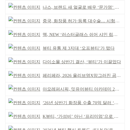
나스, 브랜드 새 얼굴로 배우 ‘문가영’ 발탁
중국, 화장품 허가·등록 대수술… 시험자료 공용 허용
맥, NEW ‘러스터글래스 쉬어 샤인 립스틱’ 출시
뷰티 유통 제 3지대 ‘오프뷰티’가 떴다
다이소몰 상반기 결산, ‘뷰티’가 이끌었다
페리페라, 2026 올리브영X망그러진 곰 콜라보
아모레퍼시픽, 밋유어뷰티 아카데미 2기 발대식
’26년 상반기 화장품 수출 70억 달러 ‘역대 최고’
K뷰티, ‘가성비’ 아닌 ‘프리미엄’으로 승부걸어야