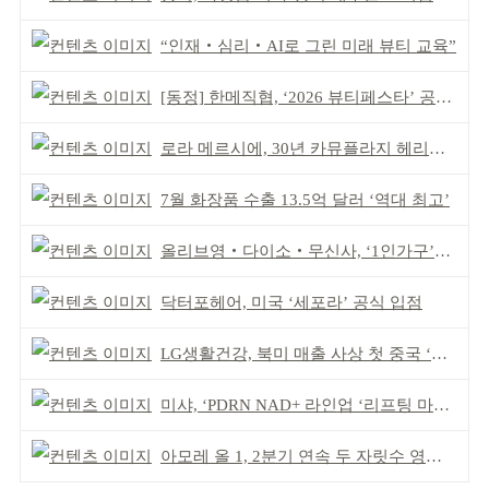
“인재‧심리‧AI로 그린 미래 뷰티 교육”
[동정] 한메직협, ‘2026 뷰티페스타’ 공동 주최
로라 메르시에, 30년 카뮤플라지 헤리티지 담아
7월 화장품 수출 13.5억 달러 ‘역대 최고’
올리브영‧다이소‧무신사, ‘1인가구’가 이끈다
닥터포헤어, 미국 ‘세포라’ 공식 입점
LG생활건강, 북미 매출 사상 첫 중국 ‘추월’
미샤, ‘PDRN NAD+ 라인업 ‘리프팅 마스크’ 출시
아모레 올 1, 2분기 연속 두 자릿수 영업이익률 기록