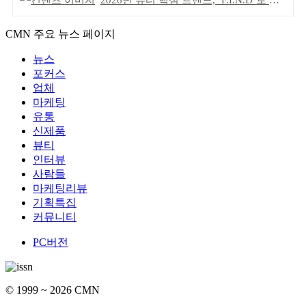
2026년 뷰티 핵심 트렌드, ‘F.I.N.D’로 읽는다
CMN 주요 뉴스 페이지
뉴스
포커스
업체
마케팅
유통
신제품
뷰티
인터뷰
사람들
마케팅리뷰
기획특집
커뮤니티
PC버전
© 1999 ~ 2026 CMN