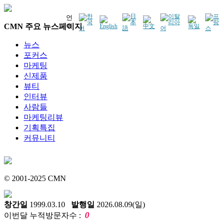
언
CMN 주요 뉴스페이지
어
뉴스
포커스
마케팅
신제품
뷰티
인터뷰
사람들
마케팅리뷰
기획특집
커뮤니티
© 2001-2025 CMN
창간일
1999.03.10
발행일
2026.08.09(일)
0
이번달 누적방문자수 :