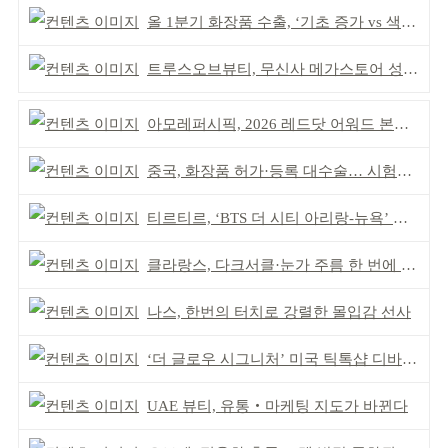
올 1분기 화장품 수출, ‘기초 증가 vs 색조 감소’
트루스오브뷰티, 무신사 메가스토어 성수 입점
아모레퍼시픽, 2026 레드닷 어워드 본상 2개 수상
중국, 화장품 허가·등록 대수술… 시험자료 공용 허용
티르티르, ‘BTS 더 시티 아리랑-뉴욕’ 참여
클라랑스, 다크서클·눈가 주름 한 번에 더블 케어
나스, 한번의 터치로 강렬한 몰입감 선사
‘더 글로우 시그니처’ 미국 틱톡샵 디바이스 부문 1위
UAE 뷰티, 유통‧마케팅 지도가 바뀐다