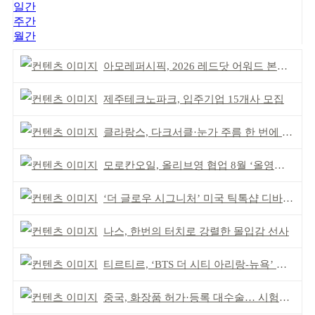
일간
주간
월간
아모레퍼시픽, 2026 레드닷 어워드 본상 2개 수상
제주테크노파크, 입주기업 15개사 모집
클라랑스, 다크서클·눈가 주름 한 번에 더블 케어
모로칸오일, 올리브영 협업 8월 ‘올영픽’ 선정
‘더 글로우 시그니처’ 미국 틱톡샵 디바이스 부문 1위
나스, 한번의 터치로 강렬한 몰입감 선사
티르티르, ‘BTS 더 시티 아리랑-뉴욕’ 참여
중국, 화장품 허가·등록 대수술… 시험자료 공용 허용