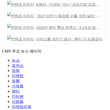
K뷰티, ‘가성비’ 아닌 ‘프리미엄’으로 승부걸어야
’26년 상반기 화장품 수출 70억 달러 ‘역대 최고’
2026년 뷰티 핵심 트렌드, ‘F.I.N.D’로 읽는다
다이소몰 상반기 결산, ‘뷰티’가 이끌었다
CMN 주요 뉴스 페이지
뉴스
포커스
업체
마케팅
유통
신제품
뷰티
인터뷰
사람들
마케팅리뷰