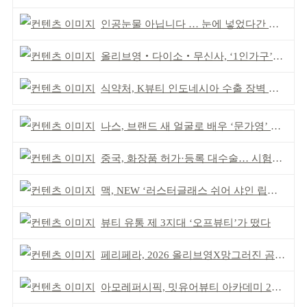
인공눈물 아닙니다 … 눈에 넣었다간 각막 손상
올리브영‧다이소‧무신사, ‘1인가구’가 이끈다
식약처, K뷰티 인도네시아 수출 장벽 완화 성과
나스, 브랜드 새 얼굴로 배우 ‘문가영’ 발탁
중국, 화장품 허가·등록 대수술… 시험자료 공용 허용
맥, NEW ‘러스터글래스 쉬어 샤인 립스틱’ 출시
뷰티 유통 제 3지대 ‘오프뷰티’가 떴다
페리페라, 2026 올리브영X망그러진 곰 콜라보
아모레퍼시픽, 밋유어뷰티 아카데미 2기 발대식