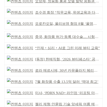
오브제, 정용화 홍콩 모델 발탁 중화권 공략 강화
조수경 회장 “직무교육, 위생교육과 다르다”
모로칸오일, 올리브영 협업 8월 ‘올영픽’ 선정
중국, 화장품 허가·등록 대수술… 시험자료 공용 허용
“인재‧심리‧AI로 그린 미래 뷰티 교육”
[동정] 한메직협, ‘2026 뷰티페스타’ 공동 주최
로라 메르시에, 30년 카뮤플라지 헤리티지 담아
7월 화장품 수출 13.5억 달러 ‘역대 최고’
미샤, ‘PDRN NAD+ 라인업 ‘리프팅 마스크’ 출시
젤리 제형·안묻립 기술 앞세워 여름 메이크업 시장 공략