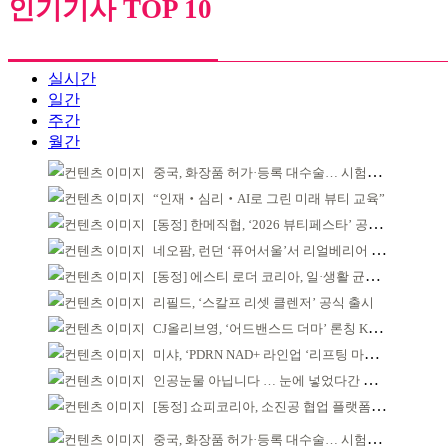
인기기사 TOP 10
실시간
일간
주간
월간
중국, 화장품 허가·등록 대수술… 시험자료 공용 허용
“인재‧심리‧AI로 그린 미래 뷰티 교육”
[동정] 한메직협, ‘2026 뷰티페스타’ 공동 주최
네오팜, 런던 ‘퓨어서울’서 리얼베리어 팝업 운영
[동정] 에스티 로더 코리아, 일·생활 균형 우수 기업
리필드, ‘스칼프 리셋 클렌저’ 공식 출시
CJ올리브영, ‘어드밴스드 더마’ 론칭 K더마 육성 박차
미샤, ‘PDRN NAD+ 라인업 ‘리프팅 마스크’ 출시
인공눈물 아닙니다 … 눈에 넣었다간 각막 손상
[동정] 쇼피코리아, 소진공 협업 플랫폼 선정
중국, 화장품 허가·등록 대수술… 시험자료 공용 허용