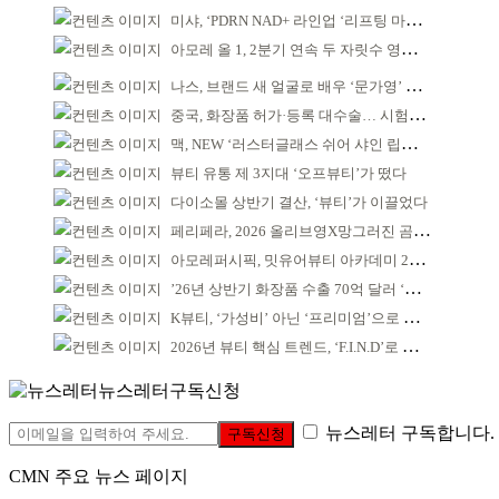
미샤, ‘PDRN NAD+ 라인업 ‘리프팅 마스크’ 출시
아모레 올 1, 2분기 연속 두 자릿수 영업이익률 기록
나스, 브랜드 새 얼굴로 배우 ‘문가영’ 발탁
중국, 화장품 허가·등록 대수술… 시험자료 공용 허용
맥, NEW ‘러스터글래스 쉬어 샤인 립스틱’ 출시
뷰티 유통 제 3지대 ‘오프뷰티’가 떴다
다이소몰 상반기 결산, ‘뷰티’가 이끌었다
페리페라, 2026 올리브영X망그러진 곰 콜라보
아모레퍼시픽, 밋유어뷰티 아카데미 2기 발대식
’26년 상반기 화장품 수출 70억 달러 ‘역대 최고’
K뷰티, ‘가성비’ 아닌 ‘프리미엄’으로 승부걸어야
2026년 뷰티 핵심 트렌드, ‘F.I.N.D’로 읽는다
뉴스레터구독신청
뉴스레터 구독합니다.
구독신청
CMN 주요 뉴스 페이지