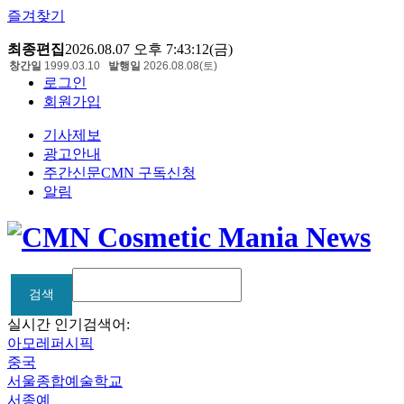
즐겨찾기
최종편집
2026.08.07 오후 7:43:12(금)
창간일
1999.03.10
발행일
2026.08.08(토)
로그인
회원가입
기사제보
광고안내
주간신문CMN 구독신청
알림
검색
검색
실시간 인기검색어:
아모레퍼시픽
중국
서울종합예술학교
서종예