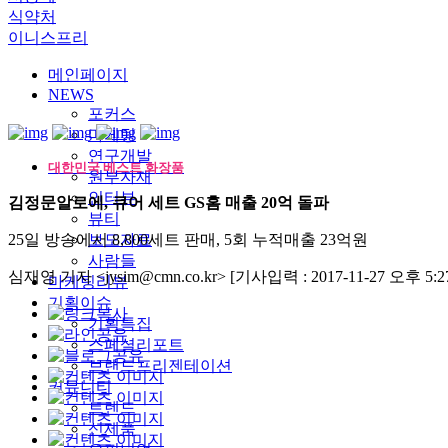
식약처
이니스프리
메인페이지
NEWS
포커스
마케팅
연구개발
대한민국 베스트 화장품
원부자재
인터뷰
김정문알로에, 큐어 세트 GS홈 매출 20억 돌파
뷰티
25일 방송에서 8,800세트 판매, 5회 누적매출 23억원
보도자료
사람들
심재영 기자 <jysim@cmn.co.kr>
[기사입력 : 2017-11-27 오후 5:27
마케팅리뷰
기획이슈
기획특집
스페셜리포트
브랜드프리젠테이션
커뮤니티
트렌드
신제품