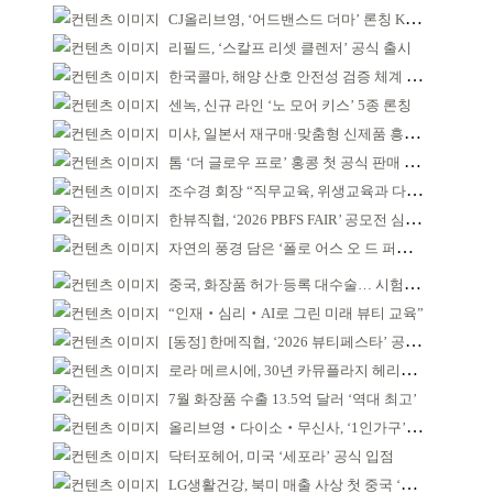
CJ올리브영, ‘어드밴스드 더마’ 론칭 K더마 육성 박차
리필드, ‘스칼프 리셋 클렌저’ 공식 출시
한국콜마, 해양 산호 안전성 검증 체계 구축
센녹, 신규 라인 ‘노 모어 키스’ 5종 론칭
미샤, 일본서 재구매·맞춤형 신제품 흥행 ‘쌍끌이’
톰 ‘더 글로우 프로’ 홍콩 첫 공식 판매 완판
조수경 회장 “직무교육, 위생교육과 다르다”
한뷰직협, ‘2026 PBFS FAIR’ 공모전 심사 성료
자연의 풍경 담은 ‘폴로 어스 오 드 퍼퓸’ 4종 출시
중국, 화장품 허가·등록 대수술… 시험자료 공용 허용
“인재‧심리‧AI로 그린 미래 뷰티 교육”
[동정] 한메직협, ‘2026 뷰티페스타’ 공동 주최
로라 메르시에, 30년 카뮤플라지 헤리티지 담아
7월 화장품 수출 13.5억 달러 ‘역대 최고’
올리브영‧다이소‧무신사, ‘1인가구’가 이끈다
닥터포헤어, 미국 ‘세포라’ 공식 입점
LG생활건강, 북미 매출 사상 첫 중국 ‘추월’