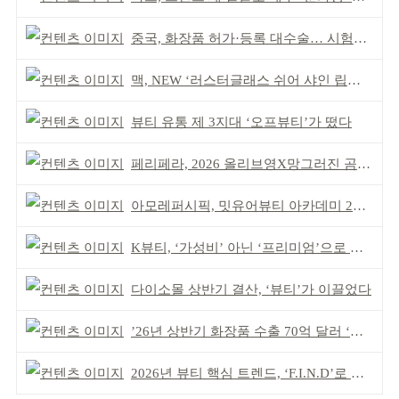
중국, 화장품 허가·등록 대수술… 시험자료 공용 허용
맥, NEW ‘러스터글래스 쉬어 샤인 립스틱’ 출시
뷰티 유통 제 3지대 ‘오프뷰티’가 떴다
페리페라, 2026 올리브영X망그러진 곰 콜라보
아모레퍼시픽, 밋유어뷰티 아카데미 2기 발대식
K뷰티, ‘가성비’ 아닌 ‘프리미엄’으로 승부걸어야
다이소몰 상반기 결산, ‘뷰티’가 이끌었다
’26년 상반기 화장품 수출 70억 달러 ‘역대 최고’
2026년 뷰티 핵심 트렌드, ‘F.I.N.D’로 읽는다