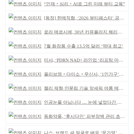
“인재‧심리‧AI로 그린 미래 뷰티 교육”
[동정] 한메직협, ‘2026 뷰티페스타’ 공동 주최
로라 메르시에, 30년 카뮤플라지 헤리티지 담아
7월 화장품 수출 13.5억 달러 ‘역대 최고’
미샤, ‘PDRN NAD+ 라인업 ‘리프팅 마스크’ 출시
올리브영‧다이소‧무신사, ‘1인가구’가 이끈다
젤리 제형·안묻립 기술 앞세워 여름 메이크업 시장 공략
인공눈물 아닙니다 … 눈에 넣었다간 각막 손상
동화약품, ‘후시다인’ 피부장벽 관리 초점 ‘리브랜딩’
나스, 브랜드 새 얼굴로 배우 ‘문가영’ 발탁