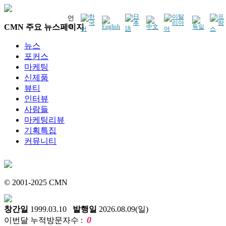
언
CMN 주요 뉴스페이지
어
뉴스
포커스
마케팅
신제품
뷰티
인터뷰
사람들
마케팅리뷰
기획특집
커뮤니티
© 2001-2025 CMN
창간일
1999.03.10
발행일
2026.08.09(일)
0
이번달 누적방문자수 :