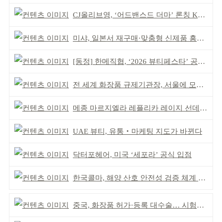
CJ올리브영, ‘어드밴스드 더마’ 론칭 K더마 육성 박차
미샤, 일본서 재구매·맞춤형 신제품 흥행 ‘쌍끌이’
[동정] 한메직협, ‘2026 뷰티페스타’ 공동 주최
전 세계 화장품 규제기관장, 서울에 모인다
메종 마르지엘라 레플리카 레이지 선데이 모닝 디퓨저
UAE 뷰티, 유통‧마케팅 지도가 바뀐다
닥터포헤어, 미국 ‘세포라’ 공식 입점
한국콜마, 해양 산호 안전성 검증 체계 구축
중국, 화장품 허가·등록 대수술… 시험자료 공용 허용