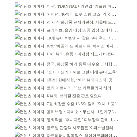
미샤, ‘PDRN NAD+ 라인업 ‘리프팅 마스크’ 출시
지피덤, ‘K-뷰티 필수 쇼핑 코스’ 약국 공략
전 세계 화장품 규제기관장, 서울에 모인다
프레비츠, 올영 매장 50곳 입점 소비자 접점 강화
19개 뷰티 박람회서 찾은 ‘9대 혁신 키워드’
랑방 ‘에끌라 드 아르페쥬’ 하퍼스 바자 화보 공개
UAE 뷰티, 유통‧마케팅 지도가 바뀐다
중국, 화장품 허가·등록 대수술… 시험자료 공용 허용
“인재‧심리‧AI로 그린 미래 뷰티 교육”
[동정] 한메직협, ‘2026 뷰티페스타’ 공동 주최
로라 메르시에, 30년 카뮤플라지 헤리티지 담아
K뷰티, 브라질 진출 판로 열렸다
7월 화장품 수출 13.5억 달러 ‘역대 최고’
올리브영‧다이소‧무신사, ‘1인가구’가 이끈다
동화약품, ‘후시다인’ 피부장벽 관리 초점 ‘리브랜딩’
글로벌 관광객 사로잡은 K-퍼스널컬러
아모레퍼시픽홀딩스, 하이어코퍼레이션과 투자계약