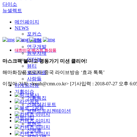
다이소
뉴셀렉트
메인페이지
NEWS
포커스
마케팅
연구개발
대한민국 베스트 화장품
원부자재
인터뷰
마스크팩 붙이고 명동가기 미션 클리어!
뷰티
해마화장품 라리타 중국 라이브방송 ‘효과 톡톡’
보도자료
사람들
이정아 기자 <leeah@cmn.co.kr>
[기사입력 : 2018-07-27 오후 6:05
마케팅리뷰
기획이슈
기획특집
스페셜리포트
브랜드프리젠테이션
커뮤니티
트렌드
신제품
오피니언