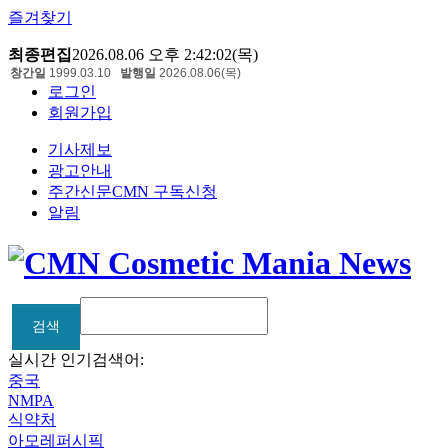
즐겨찾기
최종편집
2026.08.06 오후 2:42:02(목)
창간일
1999.03.10
발행일
2026.08.06(목)
로그인
회원가입
기사제보
광고안내
주간신문CMN 구독신청
알림
검색
검색
실시간 인기검색어:
중국
NMPA
식약처
아모레퍼시픽