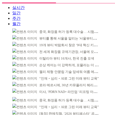
실시간
일간
주간
월간
중국, 화장품 허가·등록 대수술… 시험자료 공용 허용
뷰티를 통해 서울을 알리는 '서울뷰티위크' 성료
19개 뷰티 박람회서 찾은 ‘9대 혁신 키워드’
전 세계 화장품 규제기관장, 서울에 모인다
이탈리아 뷰티 16개사, 한국 진출 모색
손상 케어는 더 강력하게, 포뮬라는 더 산뜻하게!
젤리 제형·안묻립 기술 앞세워 여름 메이크업 시장 공략
“인재‧심리‧AI로 그린 미래 뷰티 교육”
로라 메르시에, 30년 카뮤플라지 헤리티지 담아
미샤, ‘PDRN NAD+ 라인업 ‘리프팅 마스크’ 출시
중국, 화장품 허가·등록 대수술… 시험자료 공용 허용
“인재‧심리‧AI로 그린 미래 뷰티 교육”
[동정] 한메직협, ‘2026 뷰티페스타’ 공동 주최