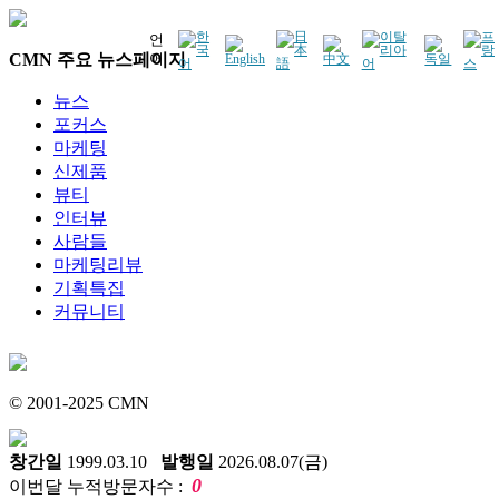
언
CMN 주요 뉴스페이지
어
뉴스
포커스
마케팅
신제품
뷰티
인터뷰
사람들
마케팅리뷰
기획특집
커뮤니티
© 2001-2025 CMN
창간일
1999.03.10
발행일
2026.08.07(금)
0
이번달 누적방문자수 :