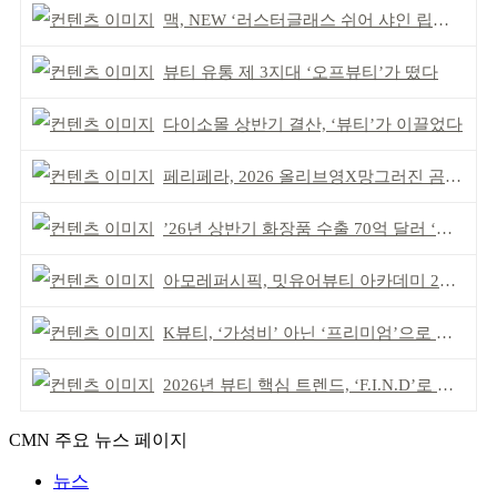
맥, NEW ‘러스터글래스 쉬어 샤인 립스틱’ 출시
뷰티 유통 제 3지대 ‘오프뷰티’가 떴다
다이소몰 상반기 결산, ‘뷰티’가 이끌었다
페리페라, 2026 올리브영X망그러진 곰 콜라보
’26년 상반기 화장품 수출 70억 달러 ‘역대 최고’
아모레퍼시픽, 밋유어뷰티 아카데미 2기 발대식
K뷰티, ‘가성비’ 아닌 ‘프리미엄’으로 승부걸어야
2026년 뷰티 핵심 트렌드, ‘F.I.N.D’로 읽는다
CMN 주요 뉴스 페이지
뉴스