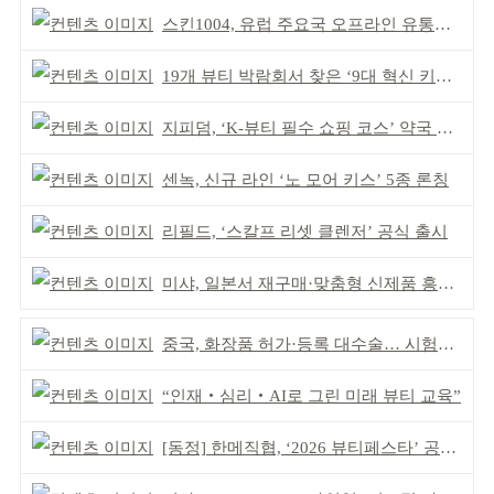
스킨1004, 유럽 주요국 오프라인 유통망 확대
19개 뷰티 박람회서 찾은 ‘9대 혁신 키워드’
지피덤, ‘K-뷰티 필수 쇼핑 코스’ 약국 공략
센녹, 신규 라인 ‘노 모어 키스’ 5종 론칭
리필드, ‘스칼프 리셋 클렌저’ 공식 출시
미샤, 일본서 재구매·맞춤형 신제품 흥행 ‘쌍끌이’
중국, 화장품 허가·등록 대수술… 시험자료 공용 허용
“인재‧심리‧AI로 그린 미래 뷰티 교육”
[동정] 한메직협, ‘2026 뷰티페스타’ 공동 주최