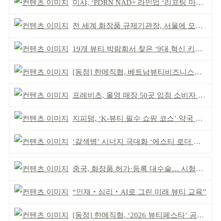
미샤, ‘PDRN NAD+ 라인업 ‘리프팅 마스크’ 출시
전 세계 화장품 규제기관장, 서울에 모인다
19개 뷰티 박람회서 찾은 ‘9대 혁신 키워드’
[동정] 한메직협, 베트남뷰티비즈니스협회와 MOU
프레비츠, 올영 매장 50곳 입점 소비자 접점 강화
지피덤, ‘K-뷰티 필수 쇼핑 코스’ 약국 공략
‘갈색병’ 시너지 극대화 ‘에스티 로더 스킨부스터’ 출시
중국, 화장품 허가·등록 대수술… 시험자료 공용 허용
“인재‧심리‧AI로 그린 미래 뷰티 교육”
[동정] 한메직협, ‘2026 뷰티페스타’ 공동 주최