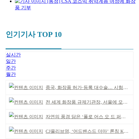
[동정] CSA 코스믹 취약계층 여성에 화장
품 기부
인기기사 TOP 10
실시간
일간
주간
월간
중국, 화장품 허가·등록 대수술… 시험자료 공용 허용
전 세계 화장품 규제기관장, 서울에 모인다
자연의 풍경 담은 ‘폴로 어스 오 드 퍼퓸’ 4종 출시
CJ올리브영, ‘어드밴스드 더마’ 론칭 K더마 육성 박차