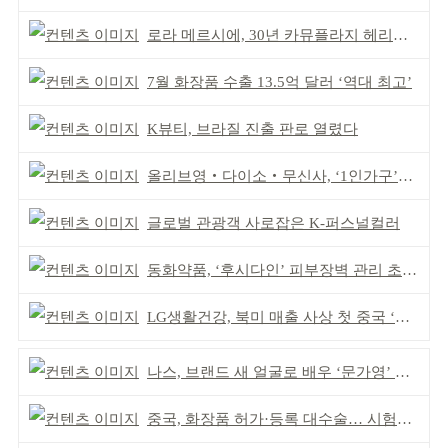
로라 메르시에, 30년 카뮤플라지 헤리티지 담아
7월 화장품 수출 13.5억 달러 ‘역대 최고’
K뷰티, 브라질 진출 판로 열렸다
올리브영‧다이소‧무신사, ‘1인가구’가 이끈다
글로벌 관광객 사로잡은 K-퍼스널컬러
동화약품, ‘후시다인’ 피부장벽 관리 초점 ‘리브랜딩’
LG생활건강, 북미 매출 사상 첫 중국 ‘추월’
나스, 브랜드 새 얼굴로 배우 ‘문가영’ 발탁
중국, 화장품 허가·등록 대수술… 시험자료 공용 허용