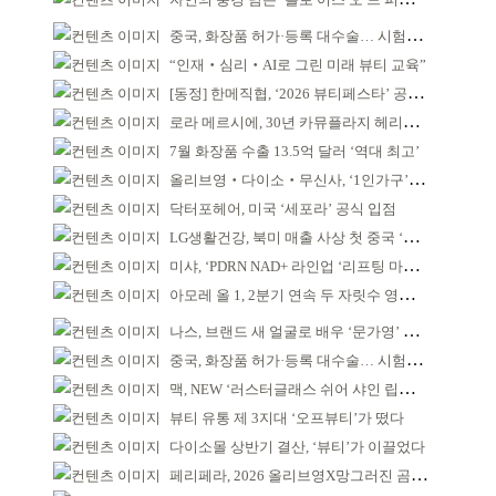
중국, 화장품 허가·등록 대수술… 시험자료 공용 허용
“인재‧심리‧AI로 그린 미래 뷰티 교육”
[동정] 한메직협, ‘2026 뷰티페스타’ 공동 주최
로라 메르시에, 30년 카뮤플라지 헤리티지 담아
7월 화장품 수출 13.5억 달러 ‘역대 최고’
올리브영‧다이소‧무신사, ‘1인가구’가 이끈다
닥터포헤어, 미국 ‘세포라’ 공식 입점
LG생활건강, 북미 매출 사상 첫 중국 ‘추월’
미샤, ‘PDRN NAD+ 라인업 ‘리프팅 마스크’ 출시
아모레 올 1, 2분기 연속 두 자릿수 영업이익률 기록
나스, 브랜드 새 얼굴로 배우 ‘문가영’ 발탁
중국, 화장품 허가·등록 대수술… 시험자료 공용 허용
맥, NEW ‘러스터글래스 쉬어 샤인 립스틱’ 출시
뷰티 유통 제 3지대 ‘오프뷰티’가 떴다
다이소몰 상반기 결산, ‘뷰티’가 이끌었다
페리페라, 2026 올리브영X망그러진 곰 콜라보