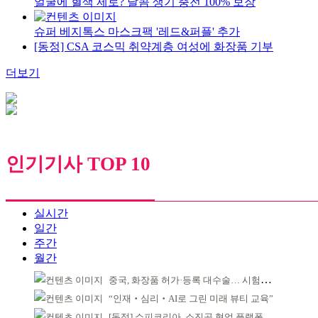
얼굴에 혈색 제로? 달콤 생기 충전 100% 보장
슈퍼 베지톡스 마스크팩 '레드&퍼플' 추가
[동정] CSA 코스믹 취약계층 여성에 화장품 기부
더보기
인기기사 TOP 10
실시간
일간
주간
월간
중국, 화장품 허가·등록 대수술… 시험자료 공용 허용
“인재‧심리‧AI로 그린 미래 뷰티 교육”
[동정] 쇼피코리아, 소진공 협업 플랫폼 선정