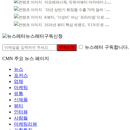
아모레퍼시픽, 밋유어뷰티 아카데미 2기 발대식
’26년 상반기 화장품 수출 70억 달러 ‘역대 최고’
K뷰티, ‘가성비’ 아닌 ‘프리미엄’으로 승부걸어야
2026년 뷰티 핵심 트렌드, ‘F.I.N.D’로 읽는다
뉴스레터구독신청
뉴스레터 구독합니다.
구독신청
CMN 주요 뉴스 페이지
뉴스
포커스
업체
마케팅
유통
신제품
뷰티
인터뷰
사람들
마케팅리뷰