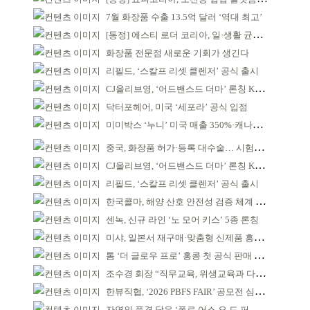
7월 화장품 수출 13.5억 달러 ‘역대 최고’
[동정] 에스티 로더 코리아, 일·생활 균형 우수 기업
화장품 전문점 새로운 기회가 생긴다
리필드, ‘스칼프 리셋 클렌저’ 공식 출시
CJ올리브영, ‘어드밴스드 더마’ 론칭 K더마 육성 박차
닥터포헤어, 미국 ‘세포라’ 공식 입점
미미박스 ‘누니’ 미국 매출 350%·캐나다 713% 증가
중국, 화장품 허가·등록 대수술… 시험자료 공용 허용
CJ올리브영, ‘어드밴스드 더마’ 론칭 K더마 육성 박차
리필드, ‘스칼프 리셋 클렌저’ 공식 출시
한국콜마, 해양 산호 안전성 검증 체계 구축
센녹, 신규 라인 ‘노 모어 키스’ 5종 론칭
미샤, 일본서 재구매·맞춤형 신제품 흥행 ‘쌍끌이’
톰 ‘더 글로우 프로’ 홍콩 첫 공식 판매 완판
조수경 회장 “직무교육, 위생교육과 다르다”
한뷰직협, ‘2026 PBFS FAIR’ 공모전 심사 성료
자연의 풍경 담은 ‘폴로 어스 오 드 퍼퓸’ 4종 출시