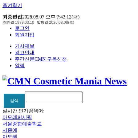
즐겨찾기
최종편집
2026.08.07 오후 7:43:12(금)
창간일
1999.03.10
발행일
2026.08.08(토)
로그인
회원가입
기사제보
광고안내
주간신문CMN 구독신청
알림
검색
검색
실시간 인기검색어:
아모레퍼시픽
서울종합예술학교
서종예
아모레