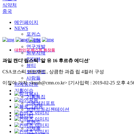
식약처
중국
메인페이지
NEWS
포커스
마케팅
연구개발
대한민국 베스트 화장품
원부자재
인터뷰
과일 캔디 립스틱 '알 유 16 후르츄 에디션'
뷰티
CSA코스믹 16브랜드, 상큼한 과즙 립 4컬러 구성
보도자료
사람들
이정아 기자 <leeah@cmn.co.kr>
[기사입력 : 2019-02-25 오후 4:56
마케팅리뷰
기획이슈
기획특집
스페셜리포트
브랜드프리젠테이션
커뮤니티
트렌드
신제품