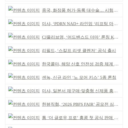
중국, 화장품 허가·등록 대수술… 시험자료 공용 허용
미샤, ‘PDRN NAD+ 라인업 ‘리프팅 마스크’ 출시
CJ올리브영, ‘어드밴스드 더마’ 론칭 K더마 육성 박차
리필드, ‘스칼프 리셋 클렌저’ 공식 출시
한국콜마, 해양 산호 안전성 검증 체계 구축
센녹, 신규 라인 ‘노 모어 키스’ 5종 론칭
미샤, 일본서 재구매·맞춤형 신제품 흥행 ‘쌍끌이’
한뷰직협, ‘2026 PBFS FAIR’ 공모전 심사 성료
톰 ‘더 글로우 프로’ 홍콩 첫 공식 판매 완판