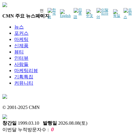
언
CMN 주요 뉴스페이지
어
뉴스
포커스
마케팅
신제품
뷰티
인터뷰
사람들
마케팅리뷰
기획특집
커뮤니티
© 2001-2025 CMN
창간일
1999.03.10
발행일
2026.08.08(토)
0
이번달 누적방문자수 :