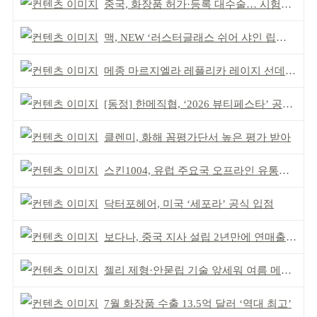
중국, 화장품 허가·등록 대수술… 시험자료 공용 허용
맥, NEW ‘러스터글래스 쉬어 샤인 립스틱’ 출시
메종 마르지엘라 레플리카 레이지 선데이 모닝 디퓨저
[동정] 한메직협, ‘2026 뷰티페스타’ 공동 주최
클렌미, 화해 꼼평가단서 높은 평가 받아
스킨1004, 유럽 주요국 오프라인 유통망 확대
닥터포헤어, 미국 ‘세포라’ 공식 입점
보다나, 중국 지사 설립 2년만에 연매출 120억 돌파
젤리 제형·안묻립 기술 앞세워 여름 메이크업 시장 공략
7월 화장품 수출 13.5억 달러 ‘역대 최고’