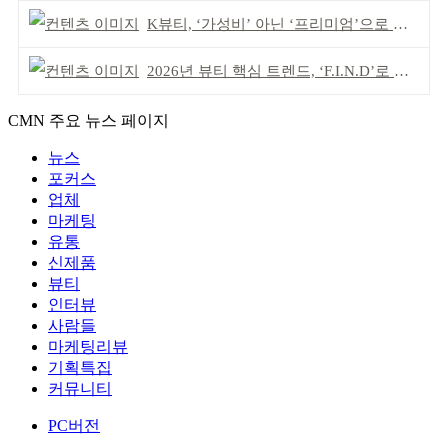
K뷰티, ‘가성비’ 아닌 ‘프리미엄’으로 승부걸어야
2026년 뷰티 핵심 트렌드, ‘F.I.N.D’로 읽는다
CMN 주요 뉴스 페이지
뉴스
포커스
업체
마케팅
유통
신제품
뷰티
인터뷰
사람들
마케팅리뷰
기획특집
커뮤니티
PC버전