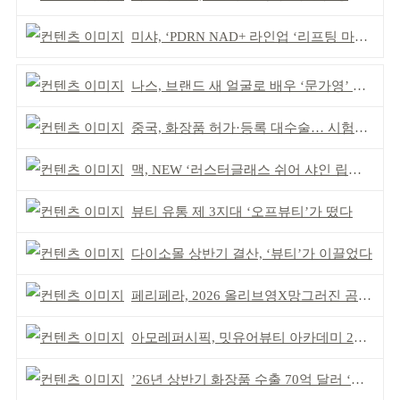
미샤, ‘PDRN NAD+ 라인업 ‘리프팅 마스크’ 출시
나스, 브랜드 새 얼굴로 배우 ‘문가영’ 발탁
중국, 화장품 허가·등록 대수술… 시험자료 공용 허용
맥, NEW ‘러스터글래스 쉬어 샤인 립스틱’ 출시
뷰티 유통 제 3지대 ‘오프뷰티’가 떴다
다이소몰 상반기 결산, ‘뷰티’가 이끌었다
페리페라, 2026 올리브영X망그러진 곰 콜라보
아모레퍼시픽, 밋유어뷰티 아카데미 2기 발대식
’26년 상반기 화장품 수출 70억 달러 ‘역대 최고’