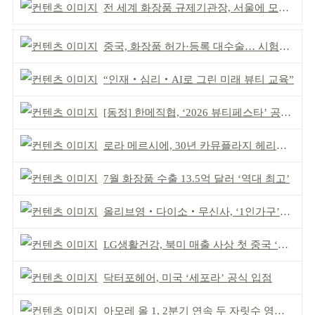
전 세계 화장품 규제기관장, 서울에 모인다
중국, 화장품 허가·등록 대수술… 시험자료 공용 허용
“인재‧심리‧AI로 그린 미래 뷰티 교육”
[동정] 한메직협, ‘2026 뷰티페스타’ 공동 주최
로라 메르시에, 30년 카뮤플라지 헤리티지 담아
7월 화장품 수출 13.5억 달러 ‘역대 최고’
올리브영‧다이소‧무신사, ‘1인가구’가 이끈다
LG생활건강, 북미 매출 사상 첫 중국 ‘추월’
닥터포헤어, 미국 ‘세포라’ 공식 입점
아모레 올 1, 2분기 연속 두 자릿수 영업이익률 기록