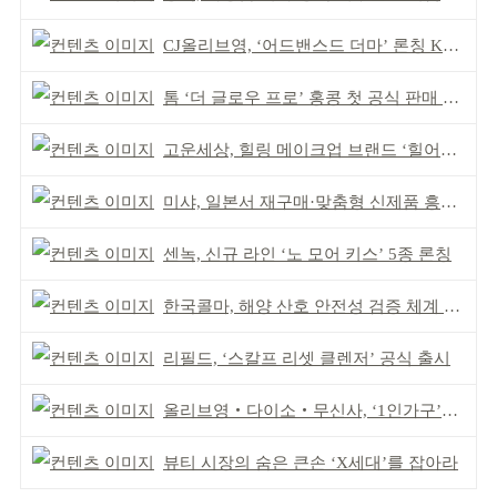
CJ올리브영, ‘어드밴스드 더마’ 론칭 K더마 육성 박차
톰 ‘더 글로우 프로’ 홍콩 첫 공식 판매 완판
고운세상, 힐링 메이크업 브랜드 ‘힐어스’ 론칭
미샤, 일본서 재구매·맞춤형 신제품 흥행 ‘쌍끌이’
센녹, 신규 라인 ‘노 모어 키스’ 5종 론칭
한국콜마, 해양 산호 안전성 검증 체계 구축
리필드, ‘스칼프 리셋 클렌저’ 공식 출시
올리브영‧다이소‧무신사, ‘1인가구’가 이끈다
뷰티 시장의 숨은 큰손 ‘X세대’를 잡아라