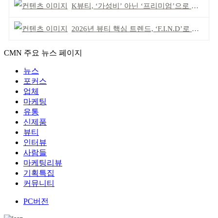
K뷰티, ‘가성비’ 아닌 ‘프리미엄’으로 승부걸어야
2026년 뷰티 핵심 트렌드, ‘F.I.N.D’로 읽는다
CMN 주요 뉴스 페이지
뉴스
포커스
업체
마케팅
유통
신제품
뷰티
인터뷰
사람들
마케팅리뷰
기획특집
커뮤니티
PC버전