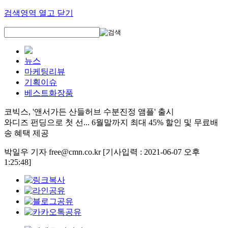
검색영역 열고 닫기
뉴스
마케팅리뷰
기획이슈
베스트화장품
코빅스, '앤서가든 산들허브 수분진정 앰플' 출시
와디즈 펀딩으로 첫 선... 6월말까지 최대 45% 할인 및 무료배
송 혜택 제공
박일우 기자 free@cmn.co.kr
[기사입력 : 2021-06-07 오후
1:25:48]