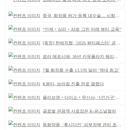
중국, 화장품 허가·등록 대수술… 시험자료 공용 허용
“인재‧심리‧AI로 그린 미래 뷰티 교육”
[동정] 한메직협, ‘2026 뷰티페스타’ 공동 주최
로라 메르시에, 30년 카뮤플라지 헤리티지 담아
7월 화장품 수출 13.5억 달러 ‘역대 최고’
K뷰티, 브라질 진출 판로 열렸다
올리브영‧다이소‧무신사, ‘1인가구’가 이끈다
글로벌 관광객 사로잡은 K-퍼스널컬러
동화약품, ‘후시다인’ 피부장벽 관리 초점 ‘리브랜딩’