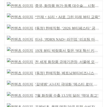
중국, 화장품 허가·등록 대수술… 시험자료 공용 허용
“인재‧심리‧AI로 그린 미래 뷰티 교육”
[동정] 한메직협, ‘2026 뷰티페스타’ 공동 주최
미샤, ‘PDRN NAD+ 라인업 ‘리프팅 마스크’ 출시
19개 뷰티 박람회서 찾은 ‘9대 혁신 키워드’
전 세계 화장품 규제기관장, 서울에 모인다
[동정] 한메직협, 베트남뷰티비즈니스협회와 MOU
‘갈색병’ 시너지 극대화 ‘에스티 로더 스킨부스터’ 출시
7월 화장품 수출 13.5억 달러 ‘역대 최고’
프레비츠, 올영 매장 50곳 입점 소비자 접점 강화