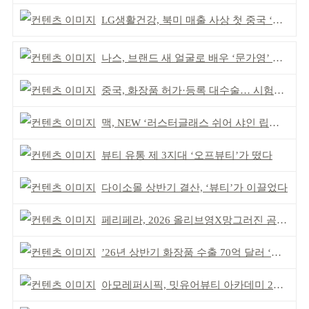
LG생활건강, 북미 매출 사상 첫 중국 ‘추월’
나스, 브랜드 새 얼굴로 배우 ‘문가영’ 발탁
중국, 화장품 허가·등록 대수술… 시험자료 공용 허용
맥, NEW ‘러스터글래스 쉬어 샤인 립스틱’ 출시
뷰티 유통 제 3지대 ‘오프뷰티’가 떴다
다이소몰 상반기 결산, ‘뷰티’가 이끌었다
페리페라, 2026 올리브영X망그러진 곰 콜라보
’26년 상반기 화장품 수출 70억 달러 ‘역대 최고’
아모레퍼시픽, 밋유어뷰티 아카데미 2기 발대식