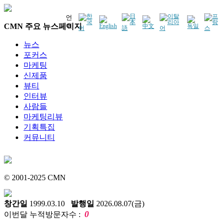
언
CMN 주요 뉴스페이지
어
뉴스
포커스
마케팅
신제품
뷰티
인터뷰
사람들
마케팅리뷰
기획특집
커뮤니티
© 2001-2025 CMN
창간일
1999.03.10
발행일
2026.08.07(금)
0
이번달 누적방문자수 :