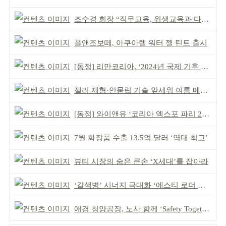
조수경 회장 “직무교육, 위생교육과 다르다”
폴앤조보떼, 아쿠아렐 워터 젤 틴트 출시
[동정] 리만코리아, ‘2024년 국제 기후 포럼’ 참석
젤리 제형·안묻립 기술 앞세워 여름 메이크업 시장 공략
[동정] 와이앤유 ‘코리아 엑스포 파리 2026’ 참가
7월 화장품 수출 13.5억 달러 ‘역대 최고’
뷰티 시장의 숨은 큰손 ‘X세대’를 잡아라
‘갈색병’ 시너지 극대화 ‘에스티 로더 스킨부스터’ 출시
애경 청양공장, 노사 함께 ‘Safety Together’ 개최