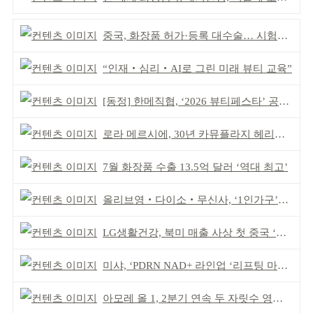
중국, 화장품 허가·등록 대수술… 시험자료 공용 허용
“인재‧심리‧AI로 그린 미래 뷰티 교육”
[동정] 한메직협, ‘2026 뷰티페스타’ 공동 주최
로라 메르시에, 30년 카뮤플라지 헤리티지 담아
7월 화장품 수출 13.5억 달러 ‘역대 최고’
올리브영‧다이소‧무신사, ‘1인가구’가 이끈다
LG생활건강, 북미 매출 사상 첫 중국 ‘추월’
미샤, ‘PDRN NAD+ 라인업 ‘리프팅 마스크’ 출시
아모레 올 1, 2분기 연속 두 자릿수 영업이익률 기록