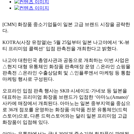
[CMN] 화장품 중소기업들이 일본 고급 브랜드 시장을 공략한
다
.
KOTRA(
사장 유정열
)
는
5
월
25
일부터 일본 나고야에서
‘K-
뷰
티 프리미엄 콜렉션
’
입점 판촉전을 개최한다고 밝혔다
.
나고야 대한민국 총영사관과 공동으로 개최하는 이번 사업은
△
현지 대형 유통체인 화장품 판촉매장 운영
△
온라인 쇼핑몰
판촉전
△
온라인 수출상담회 및
△
인플루엔서 마케팅 등 통합
마케팅 행사로 구성된다
.
오프라인 입점 판촉 행사는
SKII·
시세이도
·
가네보 등 일본을
대표하는 프리미엄 화장품 브랜드가 입점한
‘
아마노
(Amano)’
사카에 매장에서 개최된다
.
아마노는 일본 중부지역을 중심으
로
36
개 점포를 운영하는 화장품
·
의약품 전문 유통체인
(
드럭
스토어
)
으로
,
다른 드럭스토어와는 달리 일본 프리미엄 고급
화장품이 입점해 있다
.
아마노 유통망에서는 국내
30
여개 중소기업 화장품이 판매될