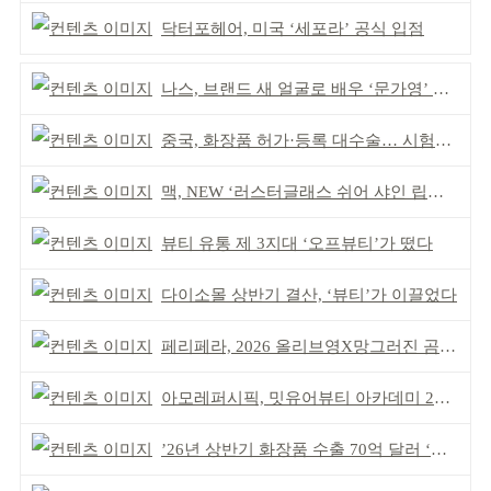
닥터포헤어, 미국 ‘세포라’ 공식 입점
나스, 브랜드 새 얼굴로 배우 ‘문가영’ 발탁
중국, 화장품 허가·등록 대수술… 시험자료 공용 허용
맥, NEW ‘러스터글래스 쉬어 샤인 립스틱’ 출시
뷰티 유통 제 3지대 ‘오프뷰티’가 떴다
다이소몰 상반기 결산, ‘뷰티’가 이끌었다
페리페라, 2026 올리브영X망그러진 곰 콜라보
아모레퍼시픽, 밋유어뷰티 아카데미 2기 발대식
’26년 상반기 화장품 수출 70억 달러 ‘역대 최고’