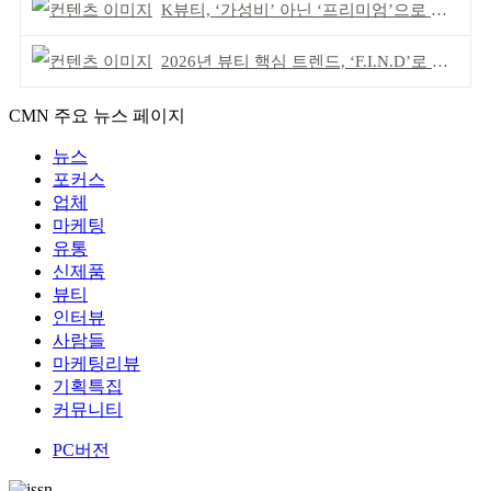
K뷰티, ‘가성비’ 아닌 ‘프리미엄’으로 승부걸어야
2026년 뷰티 핵심 트렌드, ‘F.I.N.D’로 읽는다
CMN 주요 뉴스 페이지
뉴스
포커스
업체
마케팅
유통
신제품
뷰티
인터뷰
사람들
마케팅리뷰
기획특집
커뮤니티
PC버전