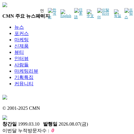
언
CMN 주요 뉴스페이지
어
뉴스
포커스
마케팅
신제품
뷰티
인터뷰
사람들
마케팅리뷰
기획특집
커뮤니티
© 2001-2025 CMN
창간일
1999.03.10
발행일
2026.08.07(금)
0
이번달 누적방문자수 :