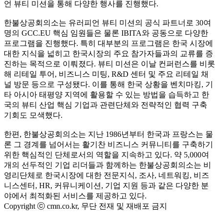
언 뷰티 미션을 통해 다양한 행사를 진행했다
.
한불상공회의소는 유러피언 뷰티 미션의 공식 파트너로
30
여
명의
GCC.EU
핵심 임원들은 물론
IBITA
와 공동으로 다양한
프로그램을 진행했다
.
특히 대부분의 프로그램은 한국 시장에
대한 지식을 넓히고 한국시장의 주요 참가자들과의 교류를 증
진하는 목적으로 이뤄졌다
.
뷰티 미션은 이날 컨퍼런스를 비롯
해 리테일 투어
,
비즈니스 미팅
, R&D
센터 및 주요 리테일 채
널 방문 등으로 구성됐다
.
이를 통해 한국 상황을 벤치마킹
,
기
타 아시아 태평양 지역에 활용할 수 있는 방법을 습득하고 한
국의 뷰티 산업 핵심 기업과 관련단체와 전략적인 협력 구축
기회도 모색했다
.
한편
,
한불상공회의소는 지난
1986
년부터 한국과 프랑스는 물
론 그 경계를 넘어서는 활기찬 비즈니스 커뮤니티를 구축하기
위한 핵심적인 단체로서의 역할을 지속하고 있다
.
약
5,000
여
개의 선두적인 기업 리더들과 함께하는 한불상공회의소는 비
영리단체로 한국시장에 대한 전문지식
,
조사
,
네트워킹
,
비즈
니스센터
, HR,
커뮤니케이션
,
기업 지원 등과 같은 다양한 분
야에서 최적화된 서비스를 제공하고 있다
.
Copyright ⓒ cmn.co.kr, 무단 전재 및 재배포 금지