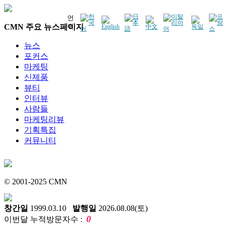
언
CMN 주요 뉴스페이지
어
뉴스
포커스
마케팅
신제품
뷰티
인터뷰
사람들
마케팅리뷰
기획특집
커뮤니티
© 2001-2025 CMN
창간일
1999.03.10
발행일
2026.08.08(토)
0
이번달 누적방문자수 :