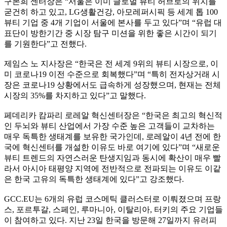
구본희 센터장은
“
서울은 이미 글로벌 뷰티 허브로의 위치를
굳건히 하고 있고
, LG
생활건강
,
아모레퍼시픽 등 세계 톱
100
뷰티 기업 중
4
개 기업이 서울에 본사를 두고 있다
”
며
“
유럽 대
표단이 방한기간 중 시장 탐구 미션을 위한 좋은 시간이 되기
를 기원한다
”
고 전했다
.
제임스 노 지사장은
“
한국은 전 세계
9
위의 뷰티 시장으로
,
이
미 코로나
19
이전 수준으로 회복했다
”
며
“
특히 전자상거래 시
장은 코로나
19
상황에서도 급속하게 성장했으며
,
현재는 전체
시장의
35%
를 차지하고 있다
”
고 말했다
.
페데리카 캄파리 로레알 혁신센터장은
“
한국은 최고의 혁신적
인 두뇌와 뷰티 산업에서 가장 수준 높은 고객들이 교차하는
매우 독특한 생태계를 보유한 국가인데
,
로레알이
4
년 전에 한
국에 혁신센터를 개설한 이유도 바로 여기에 있다
”
며
“
새로운
뷰티 트렌드의 자연스러운 탄생지임과 동시에 확산이 매우 빨
라서 아시아 태평양 지역에 전반적으로 전파되는 이유도 이같
은 한국 고유의 독특한 생태계에 있다
”
고 강조했다
.
GCC.EU
는
6
개의 유럽 코스메틱 클러스터로 이뤄졌으며 프랑
스
,
포르투갈
,
스페인
,
루마니아
,
이탈리아
,
터키의 주요 기업들
이 참여하고 있다
.
지난
23
일 한국을 방문해
27
일까지 유러피