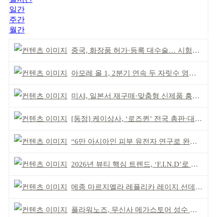
일간
주간
월간
중국, 화장품 허가·등록 대수술… 시험자료 공용 허용
아모레 올 1, 2분기 연속 두 자릿수 영업이익률 기록
미샤, 일본서 재구매·맞춤형 신제품 흥행 ‘쌍끌이’
[동정] 케이상사, ‘로즈퀸’ 전국 총판·대리점 모집
“6만 아시아인 피부 유전자 연구로 완성” 한·중 동시 출시
2026년 뷰티 핵심 트렌드, ‘F.I.N.D’로 읽는다
메종 마르지엘라 레플리카 레이지 선데이 모닝 디퓨저
플라워노즈, 무신사 메가스토어 성수 매장 입점