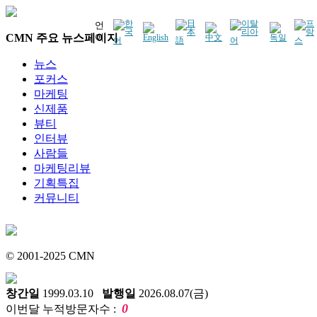
언
CMN 주요 뉴스페이지
어
뉴스
포커스
마케팅
신제품
뷰티
인터뷰
사람들
마케팅리뷰
기획특집
커뮤니티
© 2001-2025 CMN
창간일
1999.03.10
발행일
2026.08.07(금)
0
이번달 누적방문자수 :