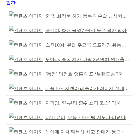
월간
중국, 화장품 허가·등록 대수술… 시험자료 공용 허용
클렌미, 화해 꼼평가단서 높은 평가 받아
스킨1004, 유럽 주요국 오프라인 유통망 확대
보다나, 중국 지사 설립 2년만에 연매출 120억 돌파
[동정] 양정호 앳홈 대표 ‘브랜드콘 26’ 강연
메종 마르지엘라 레플리카 레이지 선데이 모닝 디퓨저
지피덤, ‘K-뷰티 필수 쇼핑 코스’ 약국 공략
UAE 뷰티, 유통‧마케팅 지도가 바뀐다
에이페 미국 틱톡샵 최고 판매자 등급 ‘Tier 5’ 달성