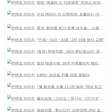
랑방 ‘에끌라 드 아르페쥬’ 하퍼스 바자 화보 공개
손상 케어는 더 강력하게, 포뮬라는 더 산뜻하게!
중국, 화장품 허가·등록 대수술… 시험자료 공용 허용
“인재‧심리‧AI로 그린 미래 뷰티 교육”
[동정] 한메직협, ‘2026 뷰티페스타’ 공동 주최
로라 메르시에, 30년 카뮤플라지 헤리티지 담아
K뷰티, 브라질 진출 판로 열렸다
7월 화장품 수출 13.5억 달러 ‘역대 최고’
올리브영‧다이소‧무신사, ‘1인가구’가 이끈다
동화약품, ‘후시다인’ 피부장벽 관리 초점 ‘리브랜딩’