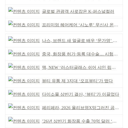
글로벌 관광객 사로잡은 K-퍼스널컬러
프리미엄 헤어케어 ‘시노루’ 무신사 온라인 입점
나스, 브랜드 새 얼굴로 배우 ‘문가영’ 발탁
중국, 화장품 허가·등록 대수술… 시험자료 공용 허용
맥, NEW ‘러스터글래스 쉬어 샤인 립스틱’ 출시
뷰티 유통 제 3지대 ‘오프뷰티’가 떴다
다이소몰 상반기 결산, ‘뷰티’가 이끌었다
페리페라, 2026 올리브영X망그러진 곰 콜라보
’26년 상반기 화장품 수출 70억 달러 ‘역대 최고’