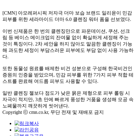
[CMN]
아모레퍼시픽 저자극 더마 보습 브랜드 일리윤이 민감
피부를 위한 세라마이드 더마
6.0
클렌징 워터 폼을 선보였다
.
이번 신제품은 한 번의 클렌징만으로 파운데이션
,
쿠션
,
선크
림 등 베이스 메이크업의 잔여물 없이 확실하게 세정해 주는
것이 특징이다
. 2
차 세안을 하지 않아도 말끔한 클렌징이 가능
해 과도한 세정이 부담스러운 피부에도 부담 없이 사용 가능하
다
.
또한 동물성 원료를 배제한 비건 성분으로 구성해 한국비건인
증원의 인증을 받았으며
,
민감 피부를 위한
7
가지 피부 적합 테
스트를 완료해 여드름 피부도 사용할 수 있다
.
일반 클렌징 젤보다 점도가 낮은 묽은 제형으로 피부 롤링 시
자극이 적지만
, 3
초 만에 빠르게 풍성한 거품을 생성해 모공 속
노폐물까지 깨끗하게 씻어낸다
.
Copyright ⓒ cmn.co.kr, 무단 전재 및 재배포 금지