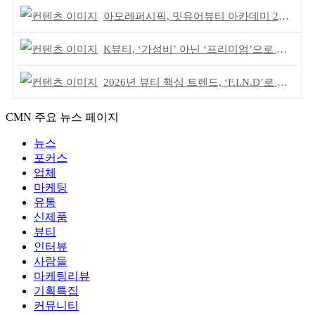
아모레퍼시픽, 밋유어뷰티 아카데미 2기 발대식
K뷰티, ‘가성비’ 아닌 ‘프리미엄’으로 승부걸어야
2026년 뷰티 핵심 트렌드, ‘F.I.N.D’로 읽는다
CMN 주요 뉴스 페이지
뉴스
포커스
업체
마케팅
유통
신제품
뷰티
인터뷰
사람들
마케팅리뷰
기획특집
커뮤니티