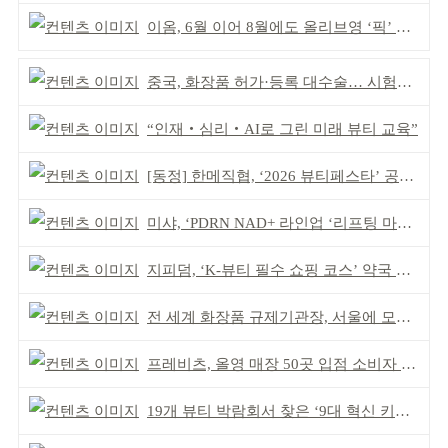
이옴, 6월 이어 8월에도 올리브영 ‘픽’ 선정
중국, 화장품 허가·등록 대수술… 시험자료 공용 허용
“인재‧심리‧AI로 그린 미래 뷰티 교육”
[동정] 한메직협, ‘2026 뷰티페스타’ 공동 주최
미샤, ‘PDRN NAD+ 라인업 ‘리프팅 마스크’ 출시
지피덤, ‘K-뷰티 필수 쇼핑 코스’ 약국 공략
전 세계 화장품 규제기관장, 서울에 모인다
프레비츠, 올영 매장 50곳 입점 소비자 접점 강화
19개 뷰티 박람회서 찾은 ‘9대 혁신 키워드’