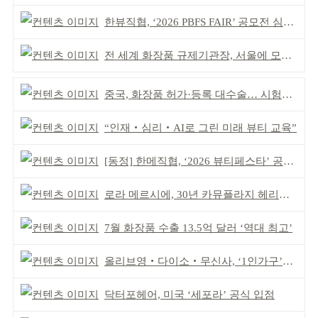
한뷰직협, ‘2026 PBFS FAIR’ 공모전 심사 성료
전 세계 화장품 규제기관장, 서울에 모인다
중국, 화장품 허가·등록 대수술… 시험자료 공용 허용
“인재‧심리‧AI로 그린 미래 뷰티 교육”
[동정] 한메직협, ‘2026 뷰티페스타’ 공동 주최
로라 메르시에, 30년 카뮤플라지 헤리티지 담아
7월 화장품 수출 13.5억 달러 ‘역대 최고’
올리브영‧다이소‧무신사, ‘1인가구’가 이끈다
닥터포헤어, 미국 ‘세포라’ 공식 입점