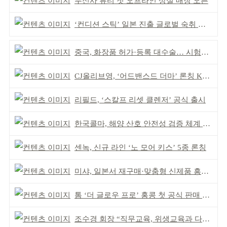
무신사 뷰티 첫 오프라인 상설 매장 오픈
‘컨디션 스틱’ 일본 진출 글로벌 숙취 시장 확대
중국, 화장품 허가·등록 대수술… 시험자료 공용 허용
CJ올리브영, ‘어드밴스드 더마’ 론칭 K더마 육성 박차
리필드, ‘스칼프 리셋 클렌저’ 공식 출시
한국콜마, 해양 산호 안전성 검증 체계 구축
센녹, 신규 라인 ‘노 모어 키스’ 5종 론칭
미샤, 일본서 재구매·맞춤형 신제품 흥행 ‘쌍끌이’
톰 ‘더 글로우 프로’ 홍콩 첫 공식 판매 완판
조수경 회장 “직무교육, 위생교육과 다르다”