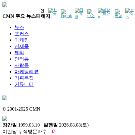
언
CMN 주요 뉴스페이지
어
뉴스
포커스
마케팅
신제품
뷰티
인터뷰
사람들
마케팅리뷰
기획특집
커뮤니티
© 2001-2025 CMN
창간일
1999.03.10
발행일
2026.08.08(토)
0
이번달 누적방문자수 :