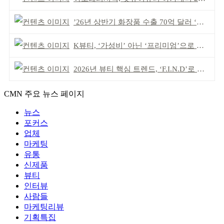
’26년 상반기 화장품 수출 70억 달러 ‘역대 최고’
K뷰티, ‘가성비’ 아닌 ‘프리미엄’으로 승부걸어야
2026년 뷰티 핵심 트렌드, ‘F.I.N.D’로 읽는다
CMN 주요 뉴스 페이지
뉴스
포커스
업체
마케팅
유통
신제품
뷰티
인터뷰
사람들
마케팅리뷰
기획특집