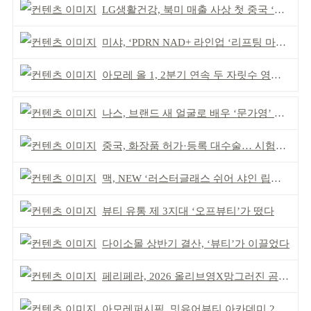
LG생활건강, 북미 매출 사상 첫 중국 ‘추월’
미샤, ‘PDRN NAD+ 라인업 ‘리프팅 마스크’ 출시
아모레 올 1, 2분기 연속 두 자릿수 영업이익률 기록
나스, 브랜드 새 얼굴로 배우 ‘문가영’ 발탁
중국, 화장품 허가·등록 대수술… 시험자료 공용 허용
맥, NEW ‘러스터글래스 쉬어 샤인 립스틱’ 출시
뷰티 유통 제 3지대 ‘오프뷰티’가 떴다
다이소몰 상반기 결산, ‘뷰티’가 이끌었다
페리페라, 2026 올리브영X망그러진 곰 콜라보
아모레퍼시픽, 밋유어뷰티 아카데미 2기 발대식