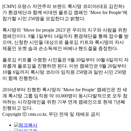
[CMN]
프랑스 자연주의 브랜드 록시땅 코리아
(
대표 김진하
)
가 환경재단과 함께 비대면 플로깅 캠페인
‘Move for People’
에
참가할 시민
250
명을 모집한다고 밝혔다
.
록시땅의
‘Move for people 2023’
은 우리의 지구와 사람을 위한
캠페인이다
. 9
월
1
일부터
14
일까지 환경재단을 통해 접수를 받
으며
,
신청한 시민들 대상으로 플로깅 키트와 록시땅의 자사
제품인 포켓 솝과 손소독제인 버베나 핸드겔을 증정한다
.
플로깅 키트를 수령한 시민들은
9
월
20
일부터
10
월
6
일까지 자
유롭게 플로깅을 진행하면 된다
.
이번 캠페인은
9
월
20
일부터
10
월
6
일까지 록시땅 코리아 임직원
250
명과 일반 시민
250
명
이 함께 진행한다
.
2016
년부터 진행한 록시땅의
‘Move for People’
캠페인은 전 세
계 록시땅 그룹 임직원 약
10,000
명이 동시다발적으로 모두 참
여하는 시각장애인을 위한 기부 연계 캠페인으로 현재
7
년째
진행되고 있다
.
Copyright ⓒ cmn.co.kr, 무단 전재 및 재배포 금지