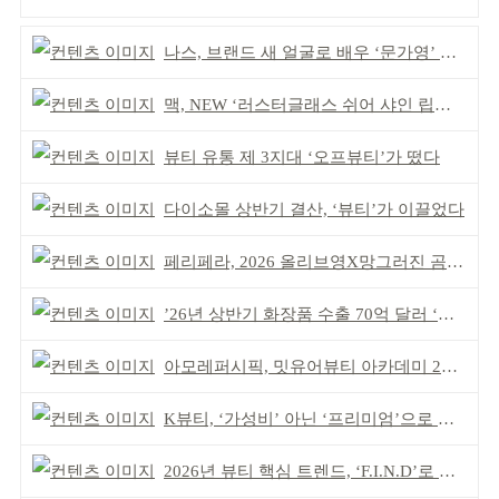
나스, 브랜드 새 얼굴로 배우 ‘문가영’ 발탁
맥, NEW ‘러스터글래스 쉬어 샤인 립스틱’ 출시
뷰티 유통 제 3지대 ‘오프뷰티’가 떴다
다이소몰 상반기 결산, ‘뷰티’가 이끌었다
페리페라, 2026 올리브영X망그러진 곰 콜라보
’26년 상반기 화장품 수출 70억 달러 ‘역대 최고’
아모레퍼시픽, 밋유어뷰티 아카데미 2기 발대식
K뷰티, ‘가성비’ 아닌 ‘프리미엄’으로 승부걸어야
2026년 뷰티 핵심 트렌드, ‘F.I.N.D’로 읽는다