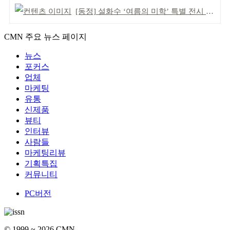
[동정] 설화수 ‘여름의 미학’ 특별 전시 개최
CMN 주요 뉴스 페이지
뉴스
포커스
업체
마케팅
유통
신제품
뷰티
인터뷰
사람들
마케팅리뷰
기획특집
커뮤니티
PC버전
© 1999 ~ 2026 CMN