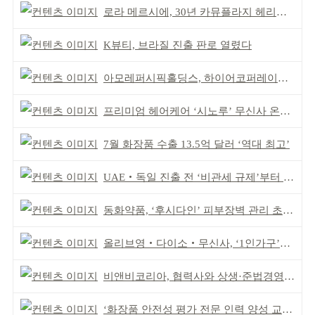
로라 메르시에, 30년 카뮤플라지 헤리티지 담아
K뷰티, 브라질 진출 판로 열렸다
아모레퍼시픽홀딩스, 하이어코퍼레이션과 투자계약
프리미엄 헤어케어 ‘시노루’ 무신사 온라인 입점
7월 화장품 수출 13.5억 달러 ‘역대 최고’
UAE‧독일 진출 전 ‘비관세 규제’부터 챙겨야
동화약품, ‘후시다인’ 피부장벽 관리 초점 ‘리브랜딩’
올리브영‧다이소‧무신사, ‘1인가구’가 이끈다
비앤비코리아, 협력사와 상생·준법경영 선언
‘화장품 안전성 평가 전문 인력 양성 교육’ 실시