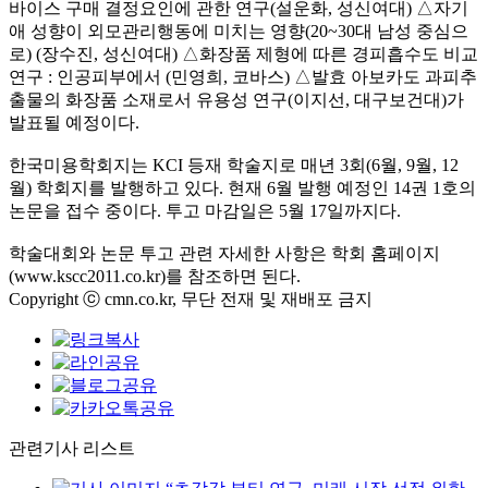
바이스 구매 결정요인에 관한 연구
(
설운화
,
성신여대
)
△
자기
애 성향이 외모관리행동에 미치는 영향
(20~30
대 남성 중심으
로
) (
장수진
,
성신여대
)
△
화장품 제형에 따른 경피흡수도 비교
연구
:
인공피부에서
(
민영희
,
코바스
)
△
발효 아보카도 과피추
출물의 화장품 소재로서 유용성 연구
(
이지선
,
대구보건대
)
가
발표될 예정이다
.
한국미용학회지는
KCI
등재 학술지로 매년
3
회
(6
월
, 9
월
, 12
월
)
학회지를 발행하고 있다
.
현재
6
월 발행 예정인
14
권
1
호의
논문을 접수 중이다
.
투고 마감일은
5
월
17
일까지다
.
학술대회와 논문 투고 관련 자세한 사항은 학회 홈페이지
(www.kscc2011.co.kr)
를 참조하면 된다
.
Copyright ⓒ cmn.co.kr, 무단 전재 및 재배포 금지
관련기사 리스트