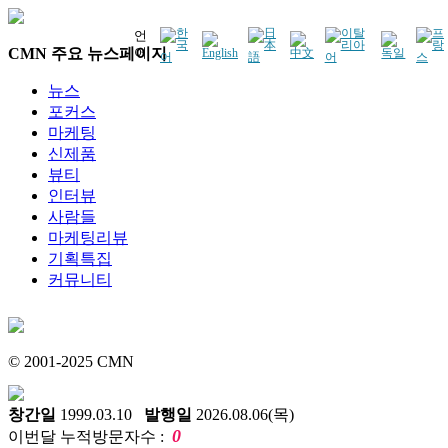
언
CMN 주요 뉴스페이지
어
뉴스
포커스
마케팅
신제품
뷰티
인터뷰
사람들
마케팅리뷰
기획특집
커뮤니티
© 2001-2025 CMN
창간일
1999.03.10
발행일
2026.08.06(목)
0
이번달 누적방문자수 :