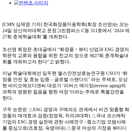
[CMN 심재영 기자] 한국화장품미용학회
(
회장 조선영
)
는 오는
24
일 성신여자대학교 운정그린캠퍼스
C
동
311
호에서
‘2024
제
27
회 춘계학술대회
’
를 개최한다
.
조선영 회장은 초대글에서
“
화장품
‧
뷰티 산업과
ESG
경영의
학문적 교류와 융합을 위한 친교의 장으로 제
27
회 춘계학술대
회를 개최하고자 한다
”
고 밝혔다
.
이날 학술대회에선 임두현 엘스안전성효능연구원
CSO
가
‘
화
장품 안전 및 효능 입증
–
글로벌 스탠다드
’
라는 주제로
,
모상
현 바이오에프디앤씨 대표가
‘
리버스 에이징
(reverse aging)
의
과학과 영원한 젊음을 향한 여정
’
이라는 주제로 특별강연을
한다
.
구두 논문은
△
ESG
경영과 구매의도 관계에서 비건 맞춤형 화
장품의 매개효과 검증
(
정영옥
,
차의과대학
)
△
국내 코스메틱
기업의
ESG
경영 실천에 관한 사례연구
:
중소기업 모범사례
를 중심으로
(
조효정
,
숙명여대
)
△
중국 여성의 가정용 뷰티디