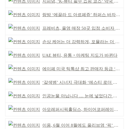
지피덤, ‘K-뷰티 필수 쇼핑 코스’ 약국 공략
랑방 ‘에끌라 드 아르페쥬’ 하퍼스 바자 화보 공개
프레비츠, 올영 매장 50곳 입점 소비자 접점 강화
손상 케어는 더 강력하게, 포뮬라는 더 산뜻하게!
UAE 뷰티, 유통‧마케팅 지도가 바뀐다
에이페 미국 틱톡샵 최고 판매자 등급 ‘Tier 5’ 달성
‘갈색병’ 시너지 극대화 ‘에스티 로더 스킨부스터’ 출시
인공눈물 아닙니다 … 눈에 넣었다간 각막 손상
아모레퍼시픽홀딩스, 하이어코퍼레이션과 투자계약
이옴, 6월 이어 8월에도 올리브영 ‘픽’ 선정