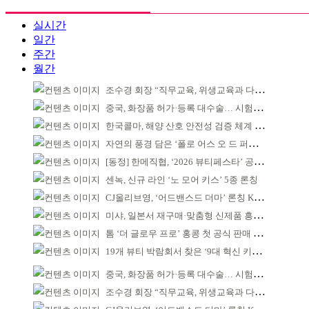
실시간
일간
주간
월간
조수경 회장 “직무교육, 위생교육과 다르다”
중국, 화장품 허가·등록 대수술… 시험자료 공용 허용
한국콜마, 해양 산호 안전성 검증 체계 구축
자연의 풍경 담은 ‘폴로 어스 오 드 퍼퓸’ 4종 출시
[동정] 한메직협, ‘2026 뷰티페스타’ 공동 주최
센녹, 신규 라인 ‘노 모어 키스’ 5종 론칭
CJ올리브영, ‘어드밴스드 더마’ 론칭 K더마 육성 박차
미샤, 일본서 재구매·맞춤형 신제품 흥행 ‘쌍끌이’
톰 ‘더 글로우 프로’ 홍콩 첫 공식 판매 완판
19개 뷰티 박람회서 찾은 ‘9대 혁신 키워드’
중국, 화장품 허가·등록 대수술… 시험자료 공용 허용
조수경 회장 “직무교육, 위생교육과 다르다”