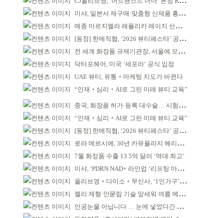
CJ올리브영, ‘어드밴스드 더마’ 론칭 K더마 육성 박차
미샤, 일본서 재구매·맞춤형 신제품 흥행 ‘쌍끌이’
메종 마르지엘라 레플리카 레이지 선데이 모닝 디퓨저
[동정] 한메직협, ‘2026 뷰티페스타’ 공동 주최
전 세계 화장품 규제기관장, 서울에 모인다
닥터포헤어, 미국 ‘세포라’ 공식 입점
UAE 뷰티, 유통‧마케팅 지도가 바뀐다
“인재‧심리‧AI로 그린 미래 뷰티 교육”
중국, 화장품 허가·등록 대수술… 시험자료 공용 허용
“인재‧심리‧AI로 그린 미래 뷰티 교육”
[동정] 한메직협, ‘2026 뷰티페스타’ 공동 주최
로라 메르시에, 30년 카뮤플라지 헤리티지 담아
7월 화장품 수출 13.5억 달러 ‘역대 최고’
미샤, ‘PDRN NAD+ 라인업 ‘리프팅 마스크’ 출시
올리브영‧다이소‧무신사, ‘1인가구’가 이끈다
젤리 제형·안묻립 기술 앞세워 여름 메이크업 시장 공략
인공눈물 아닙니다 … 눈에 넣었다간 각막 손상