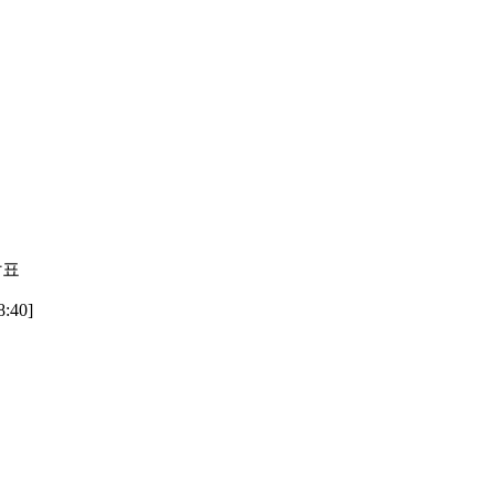
발표
:40]