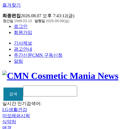
즐겨찾기
최종편집
2026.08.07 오후 7:43:12(금)
창간일
1999.03.10
발행일
2026.08.09(일)
로그인
회원가입
기사제보
광고안내
주간신문CMN 구독신청
알림
검색
검색
실시간 인기검색어:
LG생활건강
아모레퍼시픽
식약처
애경