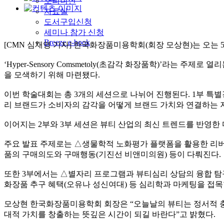
오피니언
자료실
도서구입신청
세미나 참가 신청
Breeze e-book
[CMN 심재영 기자] 한국화장품미용학회(회장 모상현)는 오는 
‘Hyper-Sensory Comsmetoly(초감각 화장품학)’라는
을 모색하기 위해 마련됐다.
이번 학술대회는 총 3개의 세션으로 나뉘어 진행된다. 1부 특별강연에
리 브랜드가 소비자의 감각을 어떻게 브랜드 가치와 연결하는 
이어지는 2부와 3부 세션은 뷰티 산업의 최신 트렌드를 반영한
주요 발표 주제로는 △생물학적 노화평가 플랫폼을 활용한 리버
품의 구매의도와 구매행동(기진선 비앤미의원) 등이 다뤄진다.
또한 3부에서는 △별자리 프로그램과 뷰티심리 상담의 융합 탐구
화장품 추구 혜택(오유나 성신여대) 등 심리학과 마케팅을 접목
모상현 한국화장품미용학회 회장은 “오늘날의 뷰티는 정서적 충
대적 가치를 창출하는 뜻깊은 시간이 되길 바란다”고 밝혔다.