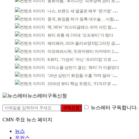
동화약품, ‘후시다인’ 피부장벽 관리 초점 ‘리브랜딩’
나스, 브랜드 새 얼굴로 배우 ‘문가영’ 발탁
중국, 화장품 허가·등록 대수술… 시험자료 공용 허용
맥, NEW ‘러스터글래스 쉬어 샤인 립스틱’ 출시
뷰티 유통 제 3지대 ‘오프뷰티’가 떴다
페리페라, 2026 올리브영X망그러진 곰 콜라보
아모레퍼시픽, 밋유어뷰티 아카데미 2기 발대식
K뷰티, ‘가성비’ 아닌 ‘프리미엄’으로 승부걸어야
다이소몰 상반기 결산, ‘뷰티’가 이끌었다
’26년 상반기 화장품 수출 70억 달러 ‘역대 최고’
2026년 뷰티 핵심 트렌드, ‘F.I.N.D’로 읽는다
뉴스레터구독신청
뉴스레터 구독합니다.
구독신청
CMN 주요 뉴스 페이지
뉴스
포커스