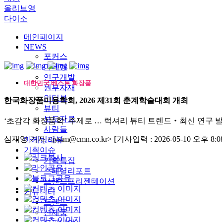
올리브영
다이소
메인페이지
NEWS
포커스
마케팅
연구개발
대한민국 베스트 화장품
원부자재
인터뷰
한국화장품미용학회, 2026 제31회 춘계학술대회 개최
뷰티
보도자료
‘초감각 화장품학’ 주제로 … 럭셔리 뷰티 트렌드‧최신 연구 
사람들
심재영 기자 <jysim@cmn.co.kr>
[기사입력 : 2026-05-10 오후 8:08
마케팅리뷰
기획이슈
기획특집
스페셜리포트
브랜드프리젠테이션
커뮤니티
트렌드
신제품