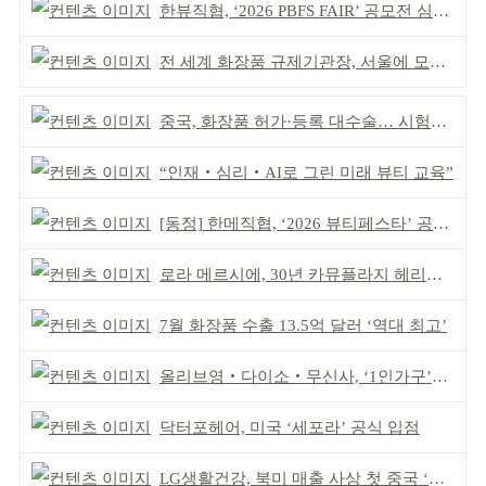
한뷰직협, ‘2026 PBFS FAIR’ 공모전 심사 성료
전 세계 화장품 규제기관장, 서울에 모인다
중국, 화장품 허가·등록 대수술… 시험자료 공용 허용
“인재‧심리‧AI로 그린 미래 뷰티 교육”
[동정] 한메직협, ‘2026 뷰티페스타’ 공동 주최
로라 메르시에, 30년 카뮤플라지 헤리티지 담아
7월 화장품 수출 13.5억 달러 ‘역대 최고’
올리브영‧다이소‧무신사, ‘1인가구’가 이끈다
닥터포헤어, 미국 ‘세포라’ 공식 입점
LG생활건강, 북미 매출 사상 첫 중국 ‘추월’