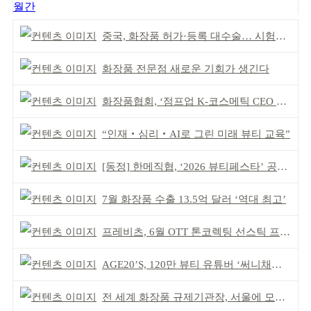
월간
중국, 화장품 허가·등록 대수술… 시험자료 공용 허용
화장품 전문점 새로운 기회가 생긴다
화장품협회, ‘점프업 K-코스메틱 CEO 간담회’ 개최
“인재‧심리‧AI로 그린 미래 뷰티 교육”
[동정] 한메직협, ‘2026 뷰티페스타’ 공동 주최
7월 화장품 수출 13.5억 달러 ‘역대 최고’
프레비츠, 6월 OTT 톤코렉팅 선스틱 프로모션
AGE20’S, 120만 뷰티 유튜버 ‘써니채널’ 공동개발
전 세계 화장품 규제기관장, 서울에 모인다