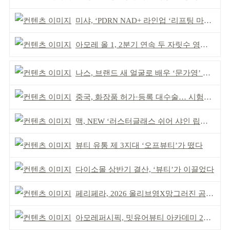
미샤, ‘PDRN NAD+ 라인업 ‘리프팅 마스크’ 출시
아모레 올 1, 2분기 연속 두 자릿수 영업이익률 기록
나스, 브랜드 새 얼굴로 배우 ‘문가영’ 발탁
중국, 화장품 허가·등록 대수술… 시험자료 공용 허용
맥, NEW ‘러스터글래스 쉬어 샤인 립스틱’ 출시
뷰티 유통 제 3지대 ‘오프뷰티’가 떴다
다이소몰 상반기 결산, ‘뷰티’가 이끌었다
페리페라, 2026 올리브영X망그러진 곰 콜라보
아모레퍼시픽, 밋유어뷰티 아카데미 2기 발대식