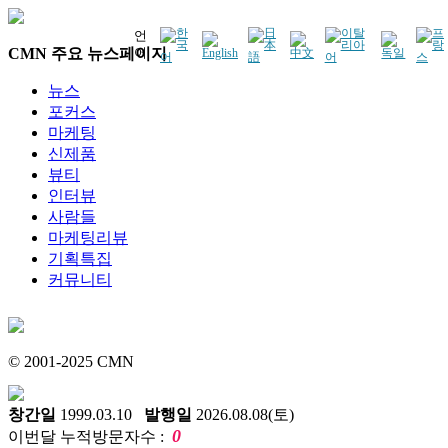
언
CMN 주요 뉴스페이지
어
뉴스
포커스
마케팅
신제품
뷰티
인터뷰
사람들
마케팅리뷰
기획특집
커뮤니티
© 2001-2025 CMN
창간일
1999.03.10
발행일
2026.08.08(토)
0
이번달 누적방문자수 :