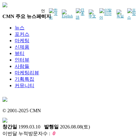
언
CMN 주요 뉴스페이지
어
뉴스
포커스
마케팅
신제품
뷰티
인터뷰
사람들
마케팅리뷰
기획특집
커뮤니티
© 2001-2025 CMN
창간일
1999.03.10
발행일
2026.08.08(토)
0
이번달 누적방문자수 :