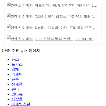
아모레퍼시픽, 밋유어뷰티 아카데미 2기 발대식
’26년 상반기 화장품 수출 70억 달러 ‘역대 최고’
K뷰티, ‘가성비’ 아닌 ‘프리미엄’으로 승부걸어야
2026년 뷰티 핵심 트렌드, ‘F.I.N.D’로 읽는다
CMN 주요 뉴스 페이지
뉴스
포커스
업체
마케팅
유통
신제품
뷰티
인터뷰
사람들
마케팅리뷰