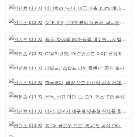
미미박스 ‘누니’ 미국 매출 350%·캐나다 713% 증가
AGE20’S, 120만 뷰티 유튜버 ‘써니채널’ 공동개발
중국, 화장품 허가·등록 대수술… 시험자료 공용 허용
CJ올리브영, ‘어드밴스드 더마’ 론칭 K더마 육성 박차
리필드, ‘스칼프 리셋 클렌저’ 공식 출시
한국콜마, 해양 산호 안전성 검증 체계 구축
센녹, 신규 라인 ‘노 모어 키스’ 5종 론칭
미샤, 일본서 재구매·맞춤형 신제품 흥행 ‘쌍끌이’
톰 ‘더 글로우 프로’ 홍콩 첫 공식 판매 완판