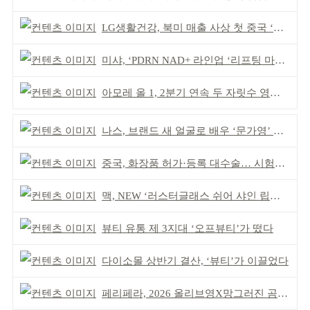
LG생활건강, 북미 매출 사상 첫 중국 ‘추월’
미샤, ‘PDRN NAD+ 라인업 ‘리프팅 마스크’ 출시
아모레 올 1, 2분기 연속 두 자릿수 영업이익률 기록
나스, 브랜드 새 얼굴로 배우 ‘문가영’ 발탁
중국, 화장품 허가·등록 대수술… 시험자료 공용 허용
맥, NEW ‘러스터글래스 쉬어 샤인 립스틱’ 출시
뷰티 유통 제 3지대 ‘오프뷰티’가 떴다
다이소몰 상반기 결산, ‘뷰티’가 이끌었다
페리페라, 2026 올리브영X망그러진 곰 콜라보