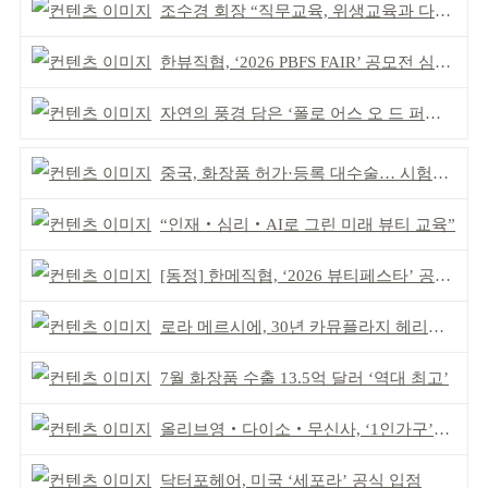
조수경 회장 “직무교육, 위생교육과 다르다”
한뷰직협, ‘2026 PBFS FAIR’ 공모전 심사 성료
자연의 풍경 담은 ‘폴로 어스 오 드 퍼퓸’ 4종 출시
중국, 화장품 허가·등록 대수술… 시험자료 공용 허용
“인재‧심리‧AI로 그린 미래 뷰티 교육”
[동정] 한메직협, ‘2026 뷰티페스타’ 공동 주최
로라 메르시에, 30년 카뮤플라지 헤리티지 담아
7월 화장품 수출 13.5억 달러 ‘역대 최고’
올리브영‧다이소‧무신사, ‘1인가구’가 이끈다
닥터포헤어, 미국 ‘세포라’ 공식 입점