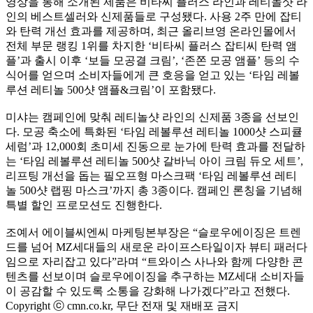
영상을 통해 소개된 제품은 비타씨 플러스 라인과 레티놀샷 라
인의 베스트셀러와 신제품들로 구성됐다. 사용 2주 만에 잡티
와 탄력 개선 효과를 제공하며, 최근 올리브영 온라인몰에서
전체 부문 랭킹 1위를 차지한 ‘비타씨 플러스 잡티씨 탄력 앰
플’과 출시 이후 ‘보들 모공결 크림’, ‘존쫀 모공 앰플’ 등의 수
식어를 얻으며 소비자들에게 큰 호응을 얻고 있는 ‘타임 레볼
루션 레티놀 500샷 앰플&크림’이 포함됐다.
미샤는 캠페인에 맞춰 레티놀샷 라인의 신제품 3종을 선보인
다. 모공 축소에 특화된 ‘타임 레볼루션 레티놀 1000샷 스피큘
세럼’과 12,000회 초미세 진동으로 눈가에 탄력 효과를 전달하
는 ‘타임 레볼루션 레티놀 500샷 갈바닉 아이 크림 듀오 세트’,
리프팅 개선을 돕는 필오프형 마스크팩 ‘타임 레볼루션 레티
놀 500샷 랩핑 마스크’까지 총 3종이다. 캠페인 론칭을 기념해
특별 할인 프로모션도 진행한다.
조예서 에이블씨엔씨 마케팅본부장은 “슬로우에이징은 트렌
드를 넘어 MZ세대들의 새로운 라이프스타일이자 뷰티 패러다
임으로 자리잡고 있다”라며 “트와이스 사나와 함께 다양한 콘
텐츠를 선보이며 슬로우에이징을 추구하는 MZ세대 소비자들
이 공감할 수 있도록 소통을 강화해 나가겠다”라고 전했다.
Copyright ⓒ cmn.co.kr, 무단 전재 및 재배포 금지