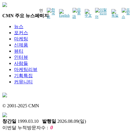
언
CMN 주요 뉴스페이지
어
뉴스
포커스
마케팅
신제품
뷰티
인터뷰
사람들
마케팅리뷰
기획특집
커뮤니티
© 2001-2025 CMN
창간일
1999.03.10
발행일
2026.08.09(일)
0
이번달 누적방문자수 :