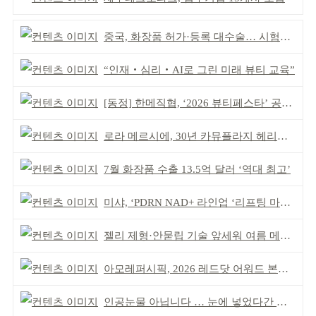
중국, 화장품 허가·등록 대수술… 시험자료 공용 허용
“인재‧심리‧AI로 그린 미래 뷰티 교육”
[동정] 한메직협, ‘2026 뷰티페스타’ 공동 주최
로라 메르시에, 30년 카뮤플라지 헤리티지 담아
7월 화장품 수출 13.5억 달러 ‘역대 최고’
미샤, ‘PDRN NAD+ 라인업 ‘리프팅 마스크’ 출시
젤리 제형·안묻립 기술 앞세워 여름 메이크업 시장 공략
아모레퍼시픽, 2026 레드닷 어워드 본상 2개 수상
인공눈물 아닙니다 … 눈에 넣었다간 각막 손상