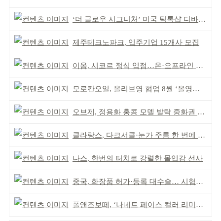
‘더 글로우 시그니처’ 미국 틱톡샵 디바이스 부문 1위
제주테크노파크, 입주기업 15개사 모집
이옴, 시코르 정식 입점…온·오프라인 유통망 확대
모로칸오일, 올리브영 협업 8월 ‘올영픽’ 선정
오브제, 정용화 홍콩 모델 발탁 중화권 공략 강화
클라랑스, 다크서클·눈가 주름 한 번에 더블 케어
나스, 한번의 터치로 강렬한 몰입감 선사
중국, 화장품 허가·등록 대수술… 시험자료 공용 허용
폴앤조보떼, ‘나네트 페이스 컬러 리미티드’ 출시