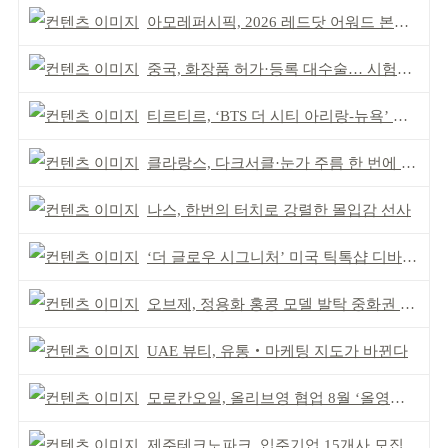
아모레퍼시픽, 2026 레드닷 어워드 본상 2개 수상
중국, 화장품 허가·등록 대수술… 시험자료 공용 허용
티르티르, ‘BTS 더 시티 아리랑-뉴욕’ 참여
클라랑스, 다크서클·눈가 주름 한 번에 더블 케어
나스, 한번의 터치로 강렬한 몰입감 선사
‘더 글로우 시그니처’ 미국 틱톡샵 디바이스 부문 1위
오브제, 정용화 홍콩 모델 발탁 중화권 공략 강화
UAE 뷰티, 유통‧마케팅 지도가 바뀐다
모로칸오일, 올리브영 협업 8월 ‘올영픽’ 선정
제주테크노파크, 입주기업 15개사 모집