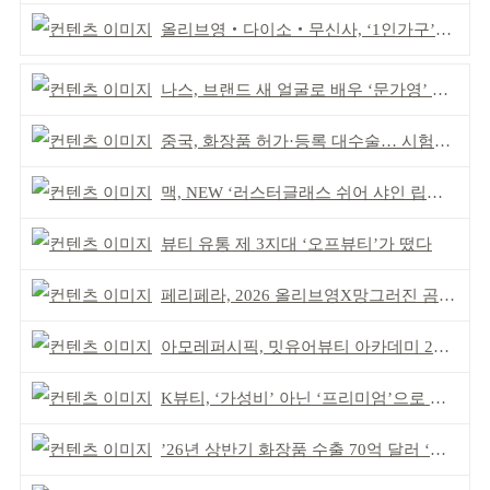
올리브영‧다이소‧무신사, ‘1인가구’가 이끈다
나스, 브랜드 새 얼굴로 배우 ‘문가영’ 발탁
중국, 화장품 허가·등록 대수술… 시험자료 공용 허용
맥, NEW ‘러스터글래스 쉬어 샤인 립스틱’ 출시
뷰티 유통 제 3지대 ‘오프뷰티’가 떴다
페리페라, 2026 올리브영X망그러진 곰 콜라보
아모레퍼시픽, 밋유어뷰티 아카데미 2기 발대식
K뷰티, ‘가성비’ 아닌 ‘프리미엄’으로 승부걸어야
’26년 상반기 화장품 수출 70억 달러 ‘역대 최고’