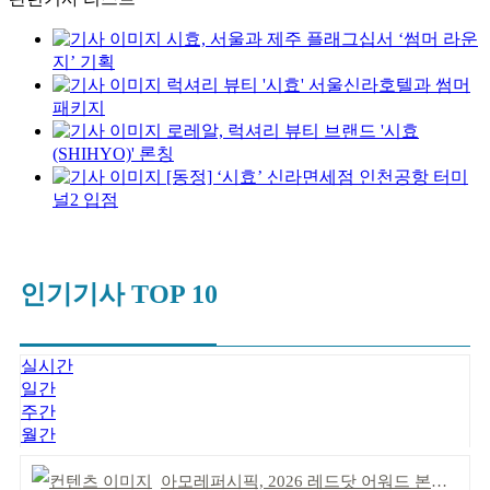
시효, 서울과 제주 플래그십서 ‘썸머 라운
지’ 기획
럭셔리 뷰티 '시효' 서울신라호텔과 썸머
패키지
로레알, 럭셔리 뷰티 브랜드 '시효
(SHIHYO)' 론칭
[동정] ‘시효’ 신라면세점 인천공항 터미
널2 입점
인기기사 TOP 10
실시간
일간
주간
월간
아모레퍼시픽, 2026 레드닷 어워드 본상 2개 수상