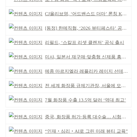
CJ올리브영, ‘어드밴스드 더마’ 론칭 K더마 육성 박차
[동정] 한메직협, ‘2026 뷰티페스타’ 공동 주최
리필드, ‘스칼프 리셋 클렌저’ 공식 출시
미샤, 일본서 재구매·맞춤형 신제품 흥행 ‘쌍끌이’
메종 마르지엘라 레플리카 레이지 선데이 모닝 디퓨저
전 세계 화장품 규제기관장, 서울에 모인다
7월 화장품 수출 13.5억 달러 ‘역대 최고’
중국, 화장품 허가·등록 대수술… 시험자료 공용 허용
“인재‧심리‧AI로 그린 미래 뷰티 교육”