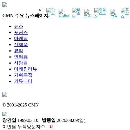
언
CMN 주요 뉴스페이지
어
뉴스
포커스
마케팅
신제품
뷰티
인터뷰
사람들
마케팅리뷰
기획특집
커뮤니티
© 2001-2025 CMN
창간일
1999.03.10
발행일
2026.08.09(일)
0
이번달 누적방문자수 :