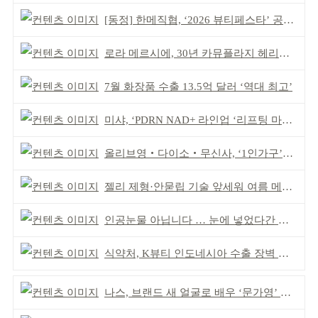
[동정] 한메직협, ‘2026 뷰티페스타’ 공동 주최
로라 메르시에, 30년 카뮤플라지 헤리티지 담아
7월 화장품 수출 13.5억 달러 ‘역대 최고’
미샤, ‘PDRN NAD+ 라인업 ‘리프팅 마스크’ 출시
올리브영‧다이소‧무신사, ‘1인가구’가 이끈다
젤리 제형·안묻립 기술 앞세워 여름 메이크업 시장 공략
인공눈물 아닙니다 … 눈에 넣었다간 각막 손상
식약처, K뷰티 인도네시아 수출 장벽 완화 성과
나스, 브랜드 새 얼굴로 배우 ‘문가영’ 발탁