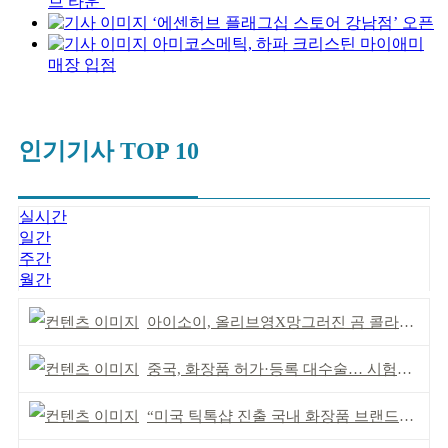
브 타운’
‘에센허브 플래그십 스토어 강남점’ 오픈
아미코스메틱, 하파 크리스틴 마이애미
매장 입점
인기기사 TOP 10
실시간
일간
주간
월간
아이소이, 올리브영X망그러진 곰 콜라보 참여
중국, 화장품 허가·등록 대수술… 시험자료 공용 허용
“미국 틱톡샵 진출 국내 화장품 브랜드에 풀필먼트”