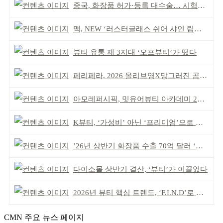
중국, 화장품 허가·등록 대수술… 시험자료 공용 허용
맥, NEW ‘러스터글래스 쉬어 샤인 립스틱’ 출시
뷰티 유통 제 3지대 ‘오프뷰티’가 떴다
페리페라, 2026 올리브영X망그러진 곰 콜라보
아모레퍼시픽, 밋유어뷰티 아카데미 2기 발대식
K뷰티, ‘가성비’ 아닌 ‘프리미엄’으로 승부걸어야
’26년 상반기 화장품 수출 70억 달러 ‘역대 최고’
다이소몰 상반기 결산, ‘뷰티’가 이끌었다
2026년 뷰티 핵심 트렌드, ‘F.I.N.D’로 읽는다
CMN 주요 뉴스 페이지