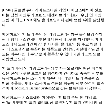
[CMN] 글로벌 뷰티 라이프스타일 기업 아미코스메틱이 선보
이는 감성 자연주의 브랜드 에센허브의 ‘티트리 수딩 인 카밍
크림’이 최근 H&B 채널 올리브영에서 판매 랭킹 1위를 달성했
다.
에센허브의 ‘티트리 수딩 인 카밍 크림’은 최근 올리브영 전체
판매 랭킹과 스킨케어 부문에서 동시에 1위를 차지했다. 아미
코스메틱 오프라인 매장 및 자사몰, 올리브영 등 주요 채널에
서 베스트셀러로 손꼽히는 제품으로 연령별, 계절에 상관없이
모든 피부타입에 부담 없이 활용할 수 있어 데일리 크림으로
사랑받고 있다.
‘티트리 수딩 인 카밍 크림’은 외부 자극으로 예민해진 피부에
깊은 진정과 수분 보호막을 형성하여 건강하고 촉촉한 피부를
유지하도록 돕는 스킨케어 제품이다. 리얼 티트리 콤플렉스,
병풀 추출물, 마데카소사이드 성분을 함유해 피부 진정에 효과
적이며, Moisture Barrier System으로 깊은 보습력을 제공한다.
에센허브는 베스트셀러 아이템인 ‘티트리 수딩 인 카밍 크
림’을 비롯해 ‘티트리 릴리프 폼 클렌저’, ‘티트리 안티세범 딥