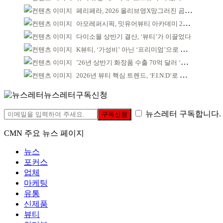
페리페라, 2026 올리브영X망그러진 곰 콜라보
아모레퍼시픽, 밋유어뷰티 아카데미 2기 발대식
다이소몰 상반기 결산, ‘뷰티’가 이끌었다
K뷰티, ‘가성비’ 아닌 ‘프리미엄’으로 승부걸어야
’26년 상반기 화장품 수출 70억 달러 ‘역대 최고’
2026년 뷰티 핵심 트렌드, ‘F.I.N.D’로 읽는다
뉴스레터구독신청
뉴스레터 구독합니다.
구독신청
CMN 주요 뉴스 페이지
뉴스
포커스
업체
마케팅
유통
신제품
뷰티