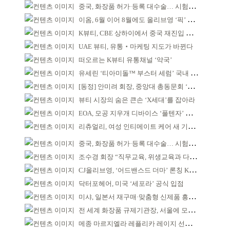
중국, 화장품 허가·등록 대수술… 시험자료 공용 허용
이옴, 6월 이어 8월에도 올리브영 ‘픽’ 선정
K뷰티, CBE 상하이에서 중국 재진입 기회 모색
UAE 뷰티, 유통‧마케팅 지도가 바뀐다
떠오르는 K뷰티 유통채널 ‘약국’
유세린 ‘티아미돌™ 부스터 세럼’ 국내 출시
[동정] 안미려 회장, 중앙대 총동문회 ‘명예회원’ 추대
뷰티 시장의 숨은 큰손 ‘X세대’를 잡아라
EOA, 모공 지우개 디바이스 ‘풀텐자’ 조기 완판
리츄얼리, 여성 인티메이트 케어 새 기준 제시
중국, 화장품 허가·등록 대수술… 시험자료 공용 허용
조수경 회장 “직무교육, 위생교육과 다르다”
CJ올리브영, ‘어드밴스드 더마’ 론칭 K더마 육성 박차
닥터포헤어, 미국 ‘세포라’ 공식 입점
미샤, 일본서 재구매·맞춤형 신제품 흥행 ‘쌍끌이’
전 세계 화장품 규제기관장, 서울에 모인다
메종 마르지엘라 레플리카 레이지 선데이 모닝 디퓨저