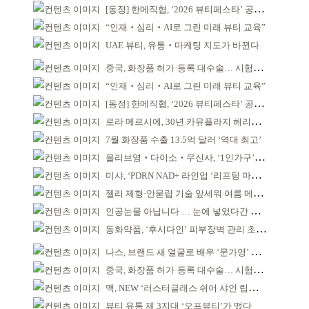
[동정] 한메직협, ‘2026 뷰티페스타’ 공동 주최
“인재‧심리‧AI로 그린 미래 뷰티 교육”
UAE 뷰티, 유통‧마케팅 지도가 바뀐다
중국, 화장품 허가·등록 대수술… 시험자료 공용 허용
“인재‧심리‧AI로 그린 미래 뷰티 교육”
[동정] 한메직협, ‘2026 뷰티페스타’ 공동 주최
로라 메르시에, 30년 카뮤플라지 헤리티지 담아
7월 화장품 수출 13.5억 달러 ‘역대 최고’
올리브영‧다이소‧무신사, ‘1인가구’가 이끈다
미샤, ‘PDRN NAD+ 라인업 ‘리프팅 마스크’ 출시
젤리 제형·안묻립 기술 앞세워 여름 메이크업 시장 공략
인공눈물 아닙니다 … 눈에 넣었다간 각막 손상
동화약품, ‘후시다인’ 피부장벽 관리 초점 ‘리브랜딩’
나스, 브랜드 새 얼굴로 배우 ‘문가영’ 발탁
중국, 화장품 허가·등록 대수술… 시험자료 공용 허용
맥, NEW ‘러스터글래스 쉬어 샤인 립스틱’ 출시
뷰티 유통 제 3지대 ‘오프뷰티’가 떴다