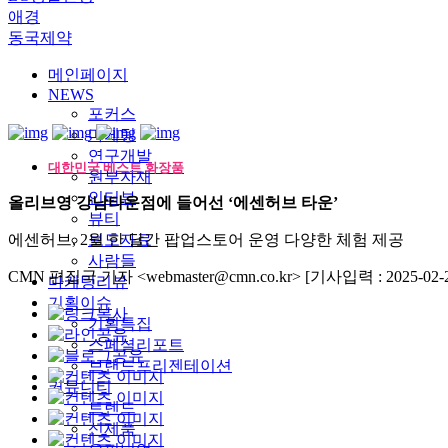
애경
동국제약
메인페이지
NEWS
포커스
마케팅
연구개발
대한민국 베스트 화장품
원부자재
인터뷰
올리브영 강남타운점에 들어선 ‘에센허브 타운’
뷰티
에센허브, 2월 한 달간 팝업스토어 운영 다양한 체험 제공
보도자료
사람들
CMN 편집국 기자 <webmaster@cmn.co.kr>
[기사입력 : 2025-02-2
마케팅리뷰
기획이슈
기획특집
스페셜리포트
브랜드프리젠테이션
커뮤니티
트렌드
신제품