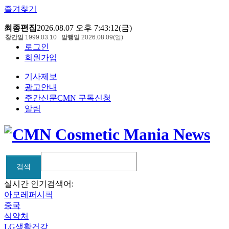
즐겨찾기
최종편집
2026.08.07 오후 7:43:12(금)
창간일
1999.03.10
발행일
2026.08.09(일)
로그인
회원가입
기사제보
광고안내
주간신문CMN 구독신청
알림
검색
검색
실시간 인기검색어:
아모레퍼시픽
중국
식약처
LG생활건강