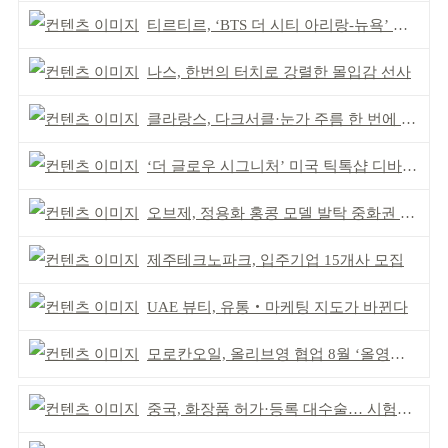
티르티르, ‘BTS 더 시티 아리랑-뉴욕’ 참여
나스, 한번의 터치로 강렬한 몰입감 선사
클라랑스, 다크서클·눈가 주름 한 번에 더블 케어
‘더 글로우 시그니처’ 미국 틱톡샵 디바이스 부문 1위
오브제, 정용화 홍콩 모델 발탁 중화권 공략 강화
제주테크노파크, 입주기업 15개사 모집
UAE 뷰티, 유통‧마케팅 지도가 바뀐다
모로칸오일, 올리브영 협업 8월 ‘올영픽’ 선정
중국, 화장품 허가·등록 대수술… 시험자료 공용 허용