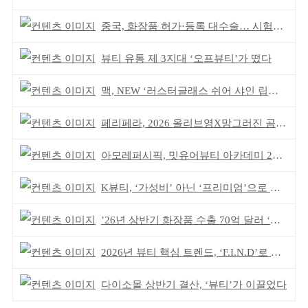
중국, 화장품 허가·등록 대수술… 시험자료 공용 허용
뷰티 유통 제 3지대 ‘오프뷰티’가 떴다
맥, NEW ‘러스터글래스 쉬어 샤인 립스틱’ 출시
페리페라, 2026 올리브영X망그러진 곰 콜라보
아모레퍼시픽, 밋유어뷰티 아카데미 2기 발대식
K뷰티, ‘가성비’ 아닌 ‘프리미엄’으로 승부걸어야
’26년 상반기 화장품 수출 70억 달러 ‘역대 최고’
2026년 뷰티 핵심 트렌드, ‘F.I.N.D’로 읽는다
다이소몰 상반기 결산, ‘뷰티’가 이끌었다