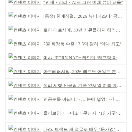
“인재‧심리‧AI로 그린 미래 뷰티 교육”
[동정] 한메직협, ‘2026 뷰티페스타’ 공동 주최
로라 메르시에, 30년 카뮤플라지 헤리티지 담아
7월 화장품 수출 13.5억 달러 ‘역대 최고’
미샤, ‘PDRN NAD+ 라인업 ‘리프팅 마스크’ 출시
아모레퍼시픽, 2026 레드닷 어워드 본상 2개 수상
젤리 제형·안묻립 기술 앞세워 여름 메이크업 시장 공략
인공눈물 아닙니다 … 눈에 넣었다간 각막 손상
올리브영‧다이소‧무신사, ‘1인가구’가 이끈다
나스, 브랜드 새 얼굴로 배우 ‘문가영’ 발탁