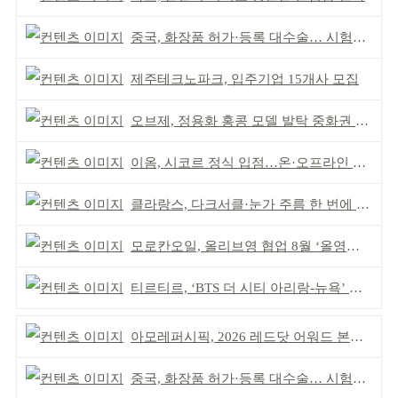
중국, 화장품 허가·등록 대수술… 시험자료 공용 허용
제주테크노파크, 입주기업 15개사 모집
오브제, 정용화 홍콩 모델 발탁 중화권 공략 강화
이옴, 시코르 정식 입점…온·오프라인 유통망 확대
클라랑스, 다크서클·눈가 주름 한 번에 더블 케어
모로칸오일, 올리브영 협업 8월 ‘올영픽’ 선정
티르티르, ‘BTS 더 시티 아리랑-뉴욕’ 참여
아모레퍼시픽, 2026 레드닷 어워드 본상 2개 수상
중국, 화장품 허가·등록 대수술… 시험자료 공용 허용