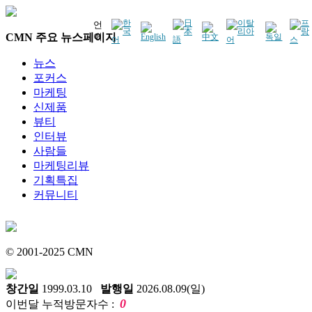
언
CMN 주요 뉴스페이지
어
뉴스
포커스
마케팅
신제품
뷰티
인터뷰
사람들
마케팅리뷰
기획특집
커뮤니티
© 2001-2025 CMN
창간일
1999.03.10
발행일
2026.08.09(일)
0
이번달 누적방문자수 :