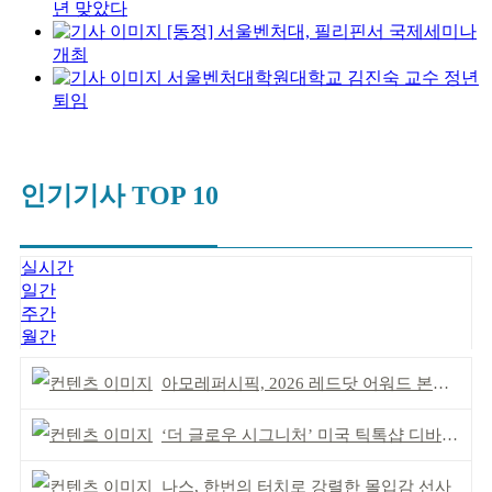
년 맞았다
[동정] 서울벤처대, 필리핀서 국제세미나
개최
서울벤처대학원대학교 김진숙 교수 정년
퇴임
인기기사 TOP 10
실시간
일간
주간
월간
아모레퍼시픽, 2026 레드닷 어워드 본상 2개 수상
‘더 글로우 시그니처’ 미국 틱톡샵 디바이스 부문 1위
나스, 한번의 터치로 강렬한 몰입감 선사