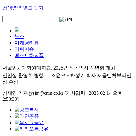
검색영역 열고 닫기
뉴스
마케팅리뷰
기획이슈
베스트화장품
서울벤처대학원대학교, 2025년 석‧박사 신년회 개최
신입생 환영회 병행 … 조윤오‧하성기 박사 서울벤처뷰티인
상 수상
심재영 기자 jysim@cmn.co.kr
[기사입력 : 2025-02-14 오후
2:58:33]