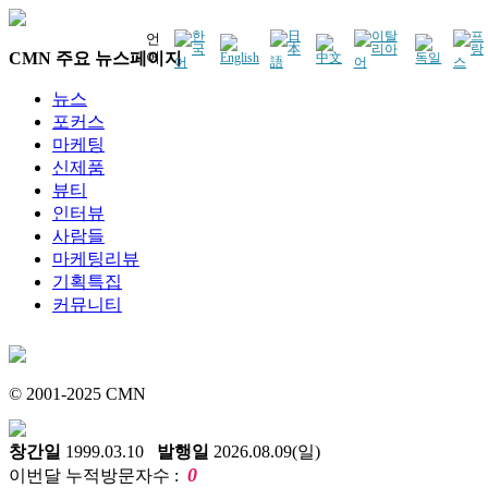
언
CMN 주요 뉴스페이지
어
뉴스
포커스
마케팅
신제품
뷰티
인터뷰
사람들
마케팅리뷰
기획특집
커뮤니티
© 2001-2025 CMN
창간일
1999.03.10
발행일
2026.08.09(일)
0
이번달 누적방문자수 :