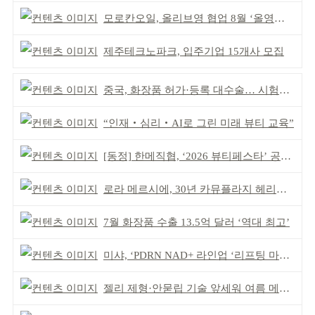
모로칸오일, 올리브영 협업 8월 ‘올영픽’ 선정
제주테크노파크, 입주기업 15개사 모집
중국, 화장품 허가·등록 대수술… 시험자료 공용 허용
“인재‧심리‧AI로 그린 미래 뷰티 교육”
[동정] 한메직협, ‘2026 뷰티페스타’ 공동 주최
로라 메르시에, 30년 카뮤플라지 헤리티지 담아
7월 화장품 수출 13.5억 달러 ‘역대 최고’
미샤, ‘PDRN NAD+ 라인업 ‘리프팅 마스크’ 출시
젤리 제형·안묻립 기술 앞세워 여름 메이크업 시장 공략