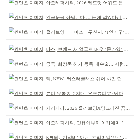
아모레퍼시픽, 2026 레드닷 어워드 본상 2개 수상
인공눈물 아닙니다 … 눈에 넣었다간 각막 손상
올리브영‧다이소‧무신사, ‘1인가구’가 이끈다
나스, 브랜드 새 얼굴로 배우 ‘문가영’ 발탁
중국, 화장품 허가·등록 대수술… 시험자료 공용 허용
맥, NEW ‘러스터글래스 쉬어 샤인 립스틱’ 출시
뷰티 유통 제 3지대 ‘오프뷰티’가 떴다
페리페라, 2026 올리브영X망그러진 곰 콜라보
아모레퍼시픽, 밋유어뷰티 아카데미 2기 발대식
K뷰티, ‘가성비’ 아닌 ‘프리미엄’으로 승부걸어야