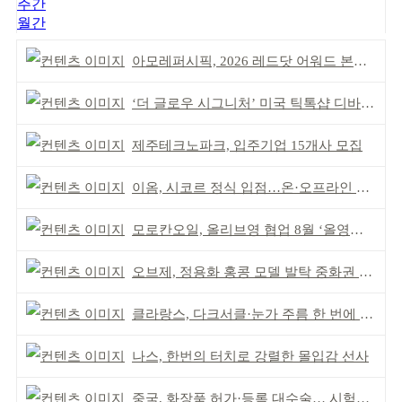
주간
월간
아모레퍼시픽, 2026 레드닷 어워드 본상 2개 수상
‘더 글로우 시그니처’ 미국 틱톡샵 디바이스 부문 1위
제주테크노파크, 입주기업 15개사 모집
이옴, 시코르 정식 입점…온·오프라인 유통망 확대
모로칸오일, 올리브영 협업 8월 ‘올영픽’ 선정
오브제, 정용화 홍콩 모델 발탁 중화권 공략 강화
클라랑스, 다크서클·눈가 주름 한 번에 더블 케어
나스, 한번의 터치로 강렬한 몰입감 선사
중국, 화장품 허가·등록 대수술… 시험자료 공용 허용