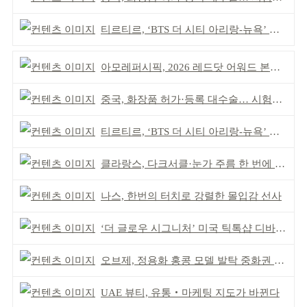
티르티르, ‘BTS 더 시티 아리랑-뉴욕’ 참여
아모레퍼시픽, 2026 레드닷 어워드 본상 2개 수상
중국, 화장품 허가·등록 대수술… 시험자료 공용 허용
티르티르, ‘BTS 더 시티 아리랑-뉴욕’ 참여
클라랑스, 다크서클·눈가 주름 한 번에 더블 케어
나스, 한번의 터치로 강렬한 몰입감 선사
‘더 글로우 시그니처’ 미국 틱톡샵 디바이스 부문 1위
오브제, 정용화 홍콩 모델 발탁 중화권 공략 강화
UAE 뷰티, 유통‧마케팅 지도가 바뀐다