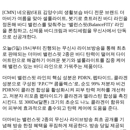
[CMN] 네오팜(대표 김양수)의 생활보습 바디 전문 브랜드 더
마비가 여름을 맞아 셀룰라이트, 붓기로 흐트러진 바디 라인을
정돈해 바디 밸런스를 맞춰주는 ‘밸런스핏(BalanceFIT)’ 라인
을 론칭하고, 신제품 바디크림과 바디세럼을 무신사에서 단독
으로 선공개한다.
오늘(5일) 19시부터 진행되는 무신사 라이브방송을 통해 최초
로 판매되는 더마비 밸런스핏 2종은 바디 탄력이 떨어져 다이
어트만으로 해결하기 어려운 붓기와 셀룰라이트를 집중 케어
해 밸런스 있는 바디 라인으로 가꿔주는 제품이다.
더마비 밸런스핏 라인의 핵심 성분은 PDRN, 펩타이드, 콜라겐
성분으로 구성된 ‘P.P.C™ 콤플렉스’로, 순도 99% 저분자 비건
PDRN이 콜라겐 합성을 활성화시켜 피부 탄력 저하를 개선하
고, 저분자 리포좀 펩타이드가 콜라겐과 엘라스틴 합성을 촉진
시킨다. 또 300Da(달톤) 크기의 초순도 나노 콜라겐이 함유되
어 피부에 효과적으로 흡수되고 탄력 케어에 도움을 준다.
더마비는 밸런스핏 2종의 무신사 라이브방송 최초 공개를 기
념해 방송 한정 혜택을 푸짐하게 제공한다. 방송 당일 제공되