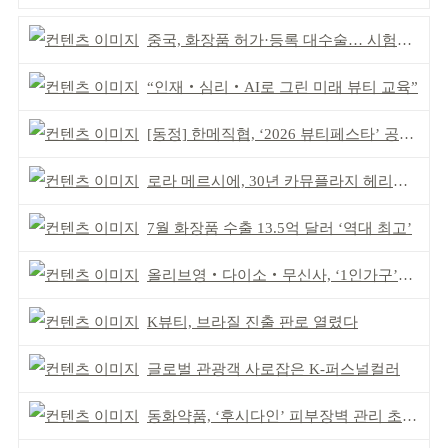
중국, 화장품 허가·등록 대수술… 시험자료 공용 허용
“인재‧심리‧AI로 그린 미래 뷰티 교육”
[동정] 한메직협, ‘2026 뷰티페스타’ 공동 주최
로라 메르시에, 30년 카뮤플라지 헤리티지 담아
7월 화장품 수출 13.5억 달러 ‘역대 최고’
올리브영‧다이소‧무신사, ‘1인가구’가 이끈다
K뷰티, 브라질 진출 판로 열렸다
글로벌 관광객 사로잡은 K-퍼스널컬러
동화약품, ‘후시다인’ 피부장벽 관리 초점 ‘리브랜딩’