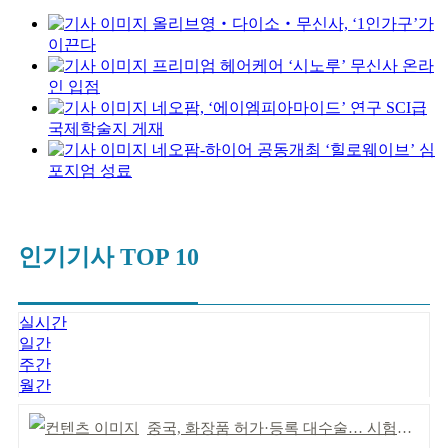
올리브영‧다이소‧무신사, ‘1인가구’가
이끈다
프리미엄 헤어케어 ‘시노루’ 무신사 온라
인 입점
네오팜, ‘에이엠피아마이드’ 연구 SCI급
국제학술지 게재
네오팜-하이어 공동개최 ‘힐로웨이브’ 심
포지엄 성료
인기기사 TOP 10
실시간
일간
주간
월간
중국, 화장품 허가·등록 대수술… 시험자료 공용 허용