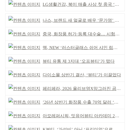
LG생활건강, 북미 매출 사상 첫 중국 ‘추월’
나스, 브랜드 새 얼굴로 배우 ‘문가영’ 발탁
중국, 화장품 허가·등록 대수술… 시험자료 공용 허용
맥, NEW ‘러스터글래스 쉬어 샤인 립스틱’ 출시
뷰티 유통 제 3지대 ‘오프뷰티’가 떴다
다이소몰 상반기 결산, ‘뷰티’가 이끌었다
페리페라, 2026 올리브영X망그러진 곰 콜라보
’26년 상반기 화장품 수출 70억 달러 ‘역대 최고’
아모레퍼시픽, 밋유어뷰티 아카데미 2기 발대식
K뷰티, ‘가성비’ 아닌 ‘프리미엄’으로 승부걸어야