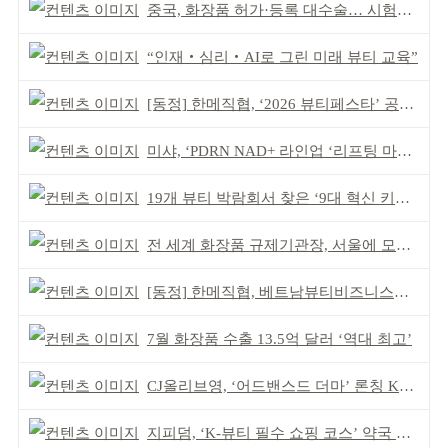
중국, 화장품 허가·등록 대수술… 시험자료 공용 허용
“인재‧심리‧AI로 그린 미래 뷰티 교육”
[동정] 한메직협, ‘2026 뷰티페스타’ 공동 주최
미샤, ‘PDRN NAD+ 라인업 ‘리프팅 마스크’ 출시
19개 뷰티 박람회서 찾은 ‘9대 혁신 키워드’
전 세계 화장품 규제기관장, 서울에 모인다
[동정] 한메직협, 베트남뷰티비즈니스협회와 MOU
7월 화장품 수출 13.5억 달러 ‘역대 최고’
CJ올리브영, ‘어드밴스드 더마’ 론칭 K더마 육성 박차
지피덤, ‘K-뷰티 필수 쇼핑 코스’ 약국 공략