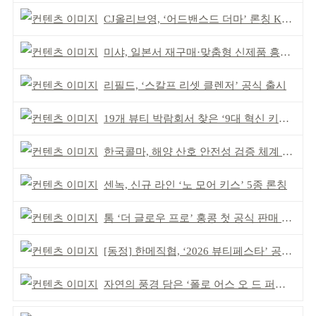
CJ올리브영, ‘어드밴스드 더마’ 론칭 K더마 육성 박차
미샤, 일본서 재구매·맞춤형 신제품 흥행 ‘쌍끌이’
리필드, ‘스칼프 리셋 클렌저’ 공식 출시
19개 뷰티 박람회서 찾은 ‘9대 혁신 키워드’
한국콜마, 해양 산호 안전성 검증 체계 구축
센녹, 신규 라인 ‘노 모어 키스’ 5종 론칭
톰 ‘더 글로우 프로’ 홍콩 첫 공식 판매 완판
[동정] 한메직협, ‘2026 뷰티페스타’ 공동 주최
자연의 풍경 담은 ‘폴로 어스 오 드 퍼퓸’ 4종 출시